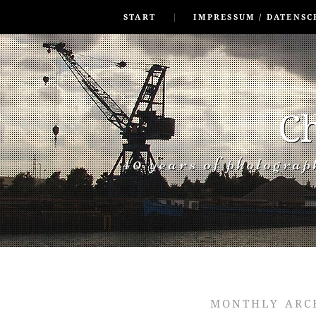
SKIP TO CONLANDSCAPET
MENU
START
IMPRESSUM / DATENSC
Ch
40 years of photogra
MONTHLY ARC