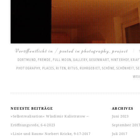
Veröffentlicht in / posted in
photography
,
project
|
DORTMUND
,
FREMDE
,
FULL MOON
,
GALLERY
,
GEGENWART
,
HINTERHOF
,
KRAF
PHOTOGRAPHY
,
PLACES
,
RITEN
,
RITUS
,
RUHRGEBIET
,
SCHÖNE
,
SCHÖNHEIT
,
S
WEI
NEUESTE BEITRÄGE
ARCHIVES
»Selbstrealisation« Wladimir Kalistratow ‒
Juni 2023
Eröffnungsrede, 6-4-2023
September 201
»Linie und Raum« Norbert Kricke, 9-17-2017
Juli 2017