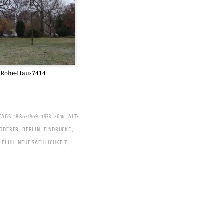
r-Rohe-Haus7414
TAGS:
1886-1969
,
1933
,
2016
,
ALT-
ZODERER
,
BERLIN
,
EINDRÜCKE
,
LFLUH
,
NEUE SACHLICHKEIT
,