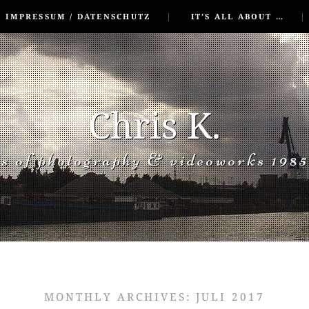
IMPRESSUM / DATENSCHUTZ
IT’S ALL ABOUT …
Chris K.
rs of photography & videoworks 1985
MONTHLY ARCHIVES:
JULI 2017