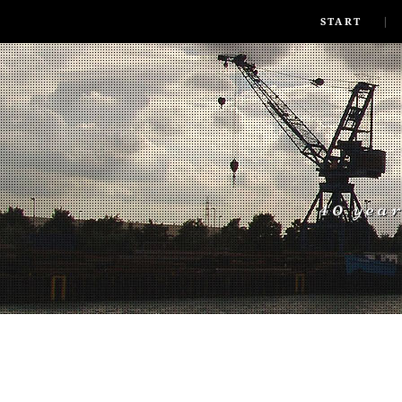
SKIP TO CONLANDSCAPET
MENU
START
40 yea