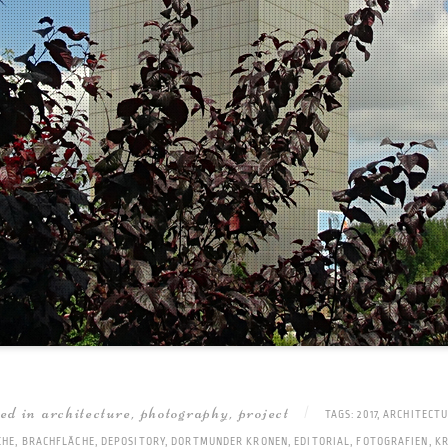
ted in
architecture
,
photography
,
project
|
TAGS:
2017
,
ARCHITECT
CHE
,
BRACHFLÄCHE
,
DEPOSITORY
,
DORTMUNDER KRONEN
,
EDITORIAL
,
FOTOGRAFIEN
,
KR