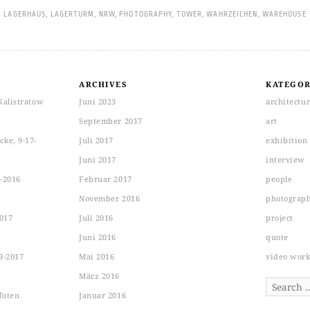
LAGERHAUS
,
LAGERTURM
,
NRW
,
PHOTOGRAPHY
,
TOWER
,
WAHRZEICHEN
,
WAREHOUSE
ARCHIVES
KATEGOR
Kalistratow
Juni 2023
architectu
September 2017
art
ke, 9-17-
Juli 2017
exhibition
Juni 2017
interview
-2016
Februar 2017
people
November 2016
photograp
2017
Juli 2016
project
Juni 2016
quote
9-2017
Mai 2016
video wor
März 2016
Search
Toten
Januar 2016