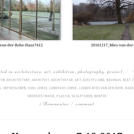
-van-der-Rohe-Haus7412
20161217_­Mies-van-de
sted in
architecture
,
art
,
exhibition
,
photography
,
project
|
TEN
,
ARCHITECTURE
,
ARCHITEKT
,
ARCHITEKTUR
,
ART
,
AUSSTELLUNG
,
BAUHAUS
,
BEAT 
S
,
IMPRESSIONEN
,
KARL LEMKE
,
LANDHAUS LEMKE
,
LUDWIG MIES VAN DER ROHE
,
NAGE
OBERSEESTRASSE
,
PLASTIK
,
SKULPTUREN
,
WINTER
1 Kommentar / comment