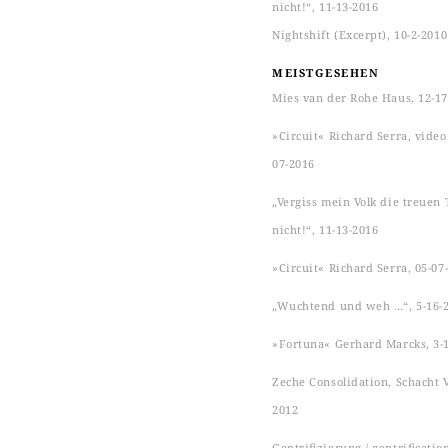
nicht!“, 11-13-2016
Nightshift (Excerpt), 10-2-2010
MEISTGESEHEN
Mies van der Rohe Haus, 12-17
»Circuit« Richard Serra, video s
07-2016
„Vergiss mein Volk die treuen 
nicht!“, 11-13-2016
»Circuit« Richard Serra, 05-07
„Wuchtend und weh …“, 5-16-
»Fortuna« Gerhard Marcks, 3-
Zeche Consolidation, Schacht VI
2012
Gentrifizierung / gentrificatio