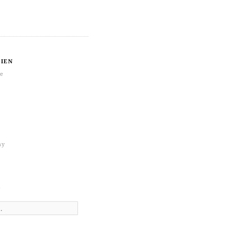
IEN
re
hy
k