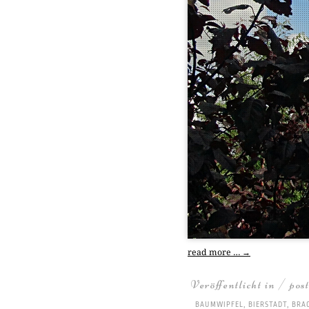
read more …
→
Veröffentlicht in / pos
BAUMWIPFEL
,
BIERSTADT
,
BRA