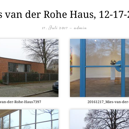
s van der Rohe Haus, 12-17-
17. Juli 2017
—
admin
-van-der-Rohe-Haus7397
20161217_­Mies-van-de