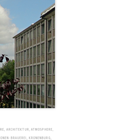
URE
,
ARCHITEKTUR
,
ATMOSPHERE
,
ONEN-BRAUEREI
,
KRONENBURG
,