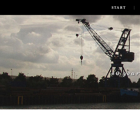
SKIP TO CONLANDSCAPET
MENU
START
40 yea