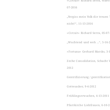
»Circuit« Richard Serra, video s
07-2016
„Vergiss mein Volk die treuen 
nicht!“, 11-13-2016
»Circuit« Richard Serra, 05-07
„Wuchtend und weh …“, 5-16-
»Fortuna« Gerhard Marcks, 3-
Zeche Consolidation, Schacht VI
2012
Gentrifizierung / gentrificatio
Gottesacker, 9-4-2012
Frühlingserwachen, 4-13-2011
Pfarrkirche Liebfrauen, 6-10-