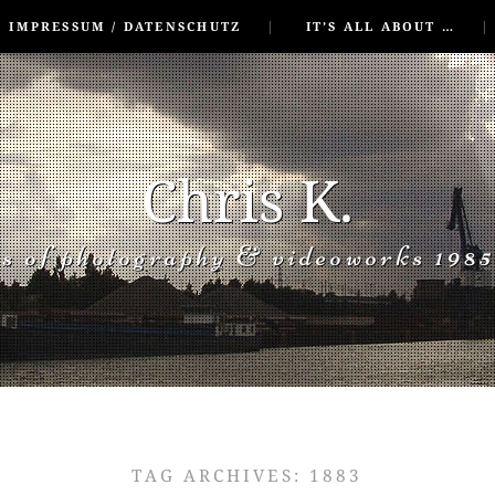
IMPRESSUM / DATENSCHUTZ
IT’S ALL ABOUT …
Chris K.
rs of photography & videoworks 1985
TAG ARCHIVES:
1883