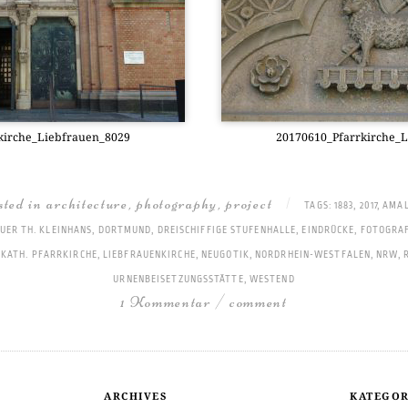
kirche_Liebfrauen_8029
20170610_Pfarrkirche_
osted in
architecture
,
photography
,
project
|
TAGS:
1883
,
2017
,
AMAL
UER TH. KLEINHANS
,
DORTMUND
,
DREISCHIFFIGE STUFENHALLE
,
EINDRÜCKE
,
FOTOGRAF
,
KATH. PFARRKIRCHE
,
LIEBFRAUENKIRCHE
,
NEUGOTIK
,
NORDRHEIN-WESTFALEN
,
NRW
,
URNENBEISETZUNGSSTÄTTE
,
WESTEND
1 Kommentar / comment
ARCHIVES
KATEGOR