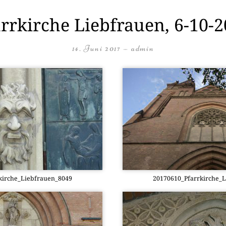
rrkirche Liebfrauen, 6-10-
14. Juni 2017
—
admin
kirche_Liebfrauen_8049
20170610_Pfarrkirche_