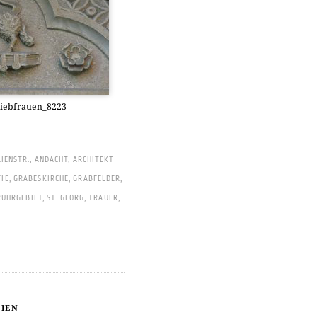
Liebfrauen_8223
IENSTR.
,
ANDACHT
,
ARCHITEKT
IE
,
GRABESKIRCHE
,
GRABFELDER
,
RUHRGEBIET
,
ST. GEORG
,
TRAUER
,
IEN