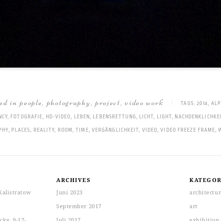
ted in
people
,
photography
,
project
,
video work
|
TAGS:
2014
,
AL
NCY
,
FOTOGRAFIE
,
HD-VIDEO
,
LEBEN
,
LEBENSRETTUNG
,
LICHT
,
LIGHT
,
NACHDENKLICHKE
PHY
,
PLACES
,
REALITY
,
ROOM
,
TIME
,
VERGÄNGLICHKEIT
,
VIDEO
,
VIDEO FREEZE FRAME
,
ARCHIVES
KATEGOR
Kalistratow
Juni 2023
architectu
September 2017
art
ke, 9-17-
Juli 2017
exhibition