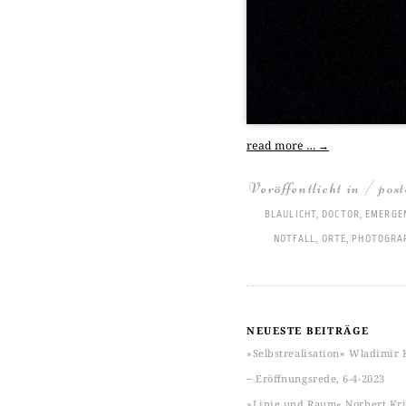
read more …
→
Veröffentlicht in / pos
BLAULICHT
,
DOCTOR
,
EMERGE
NOTFALL
,
ORTE
,
PHOTOGRA
NEUESTE BEITRÄGE
»Selbstrealisation« Wladimir 
‒ Eröffnungsrede, 6-4-2023
»Linie und Raum« Norbert Kric