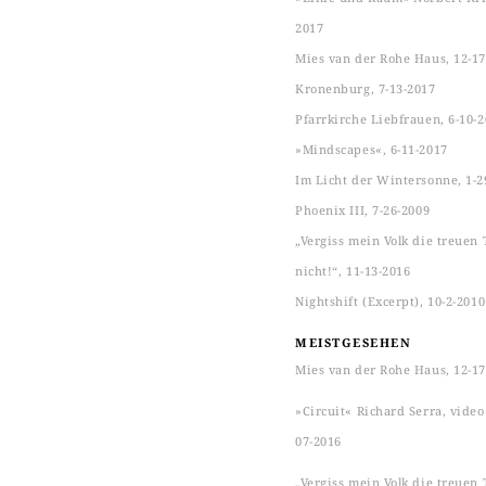
2017
Mies van der Rohe Haus, 12-17
Kronenburg, 7-13-2017
Pfarrkirche Liebfrauen, 6-10-
»Mindscapes«, 6-11-2017
Im Licht der Wintersonne, 1-2
Phoenix III, 7-26-2009
„Vergiss mein Volk die treuen 
nicht!“, 11-13-2016
Nightshift (Excerpt), 10-2-2010
MEISTGESEHEN
Mies van der Rohe Haus, 12-17
»Circuit« Richard Serra, video s
07-2016
„Vergiss mein Volk die treuen 