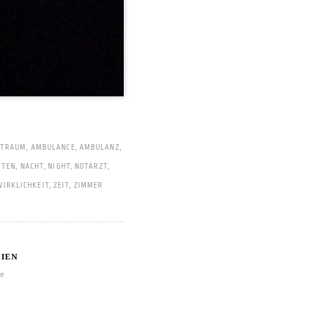
PTRAUM
,
AMBULANCE
,
AMBULANZ
,
ITEN
,
NACHT
,
NIGHT
,
NOTARZT
,
WIRKLICHKEIT
,
ZEIT
,
ZIMMER
IEN
re