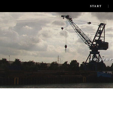
SKIP TO CONLANDSCAPET
MENU
START
40 yea