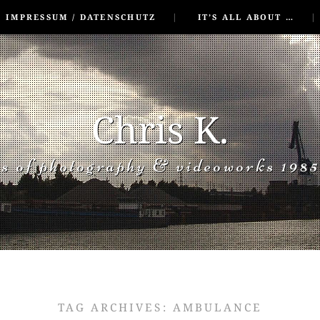
IMPRESSUM / DATENSCHUTZ
IT’S ALL ABOUT …
Chris K.
rs of photography & videoworks 1985
TAG ARCHIVES:
AMBULANCE