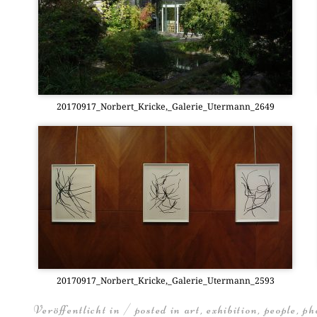
20170917_Norbert_Kricke,_Galerie_Utermann_2649
20170917_Norbert_Kricke,_Galerie_Utermann_2593
Veröffentlicht in / posted in
art
,
exhibition
,
people
,
ph