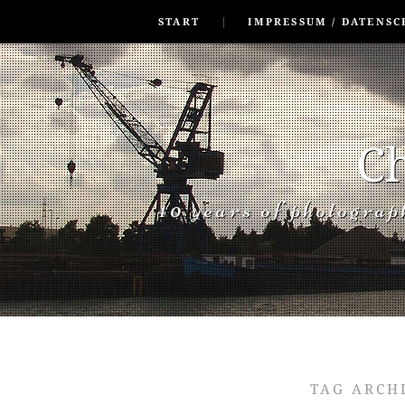
SKIP TO CONLANDSCAPET
MENU
START
IMPRESSUM / DATENSC
Ch
40 years of photogra
TAG ARCH