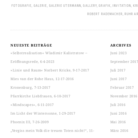
FOTOGRAFIE
,
GALERIE
,
GALERIE UTERMANN
,
GALLERY
,
GRAFIK
,
INVITATION
,
KR
ROBERT RADEMACHER
,
RUHR A
NEUESTE BEITRÄGE
ARCHIVES
»Selbstrealisation« Wladimir Kalistratow ‒
Juni 2023
Eröffnungsrede, 6-4-2023
September 201
»Linie und Raum« Norbert Kricke, 9-17-2017
Juli 2017
Mies van der Rohe Haus, 12-17-2016
Juni 2017
Kronenburg, 7-13-2017
Februar 2017
Pfarrkirche Liebfrauen, 6-10-2017
November 2016
»Mindscapes«, 6-11-2017
Juli 2016
Im Licht der Wintersonne, 1-29-2017
Juni 2016
Phoenix III, 7-26-2009
Mai 2016
„Vergiss mein Volk die treuen Toten nicht!“, 11-
März 2016