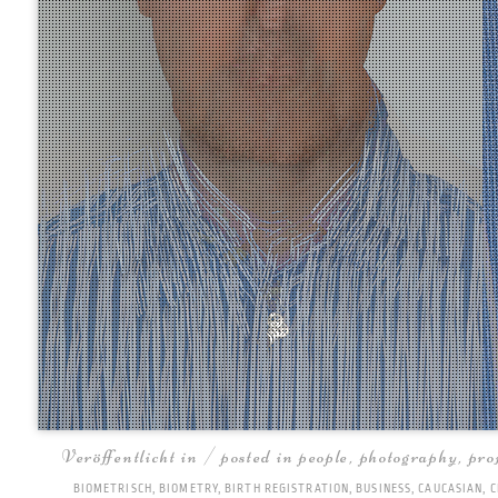
Veröffentlicht in / posted in
people
,
photography
,
pro
BIOMETRISCH
,
BIOMETRY
,
BIRTH REGISTRATION
,
BUSINESS
,
CAUCASIAN
,
C