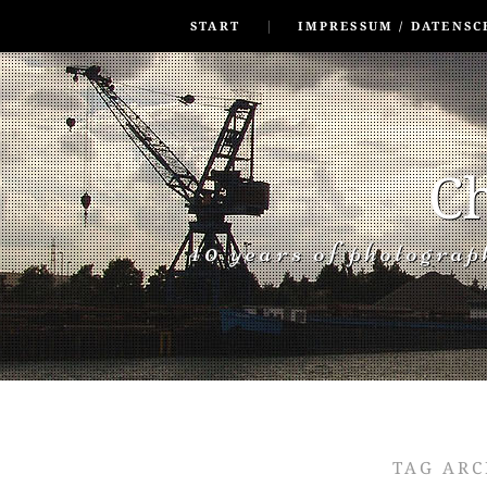
SKIP TO CONLANDSCAPET
MENU
START
IMPRESSUM / DATENSC
Ch
40 years of photogra
TAG ARC