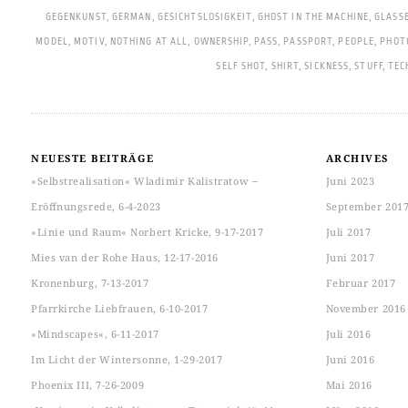
GEGENKUNST
,
GERMAN
,
GESICHTSLOSIGKEIT
,
GHOST IN THE MACHINE
,
GLASS
MODEL
,
MOTIV
,
NOTHING AT ALL
,
OWNERSHIP
,
PASS
,
PASSPORT
,
PEOPLE
,
PHOT
SELF SHOT
,
SHIRT
,
SICKNESS
,
STUFF
,
TEC
NEUESTE BEITRÄGE
ARCHIVES
»Selbstrealisation« Wladimir Kalistratow ‒
Juni 2023
Eröffnungsrede, 6-4-2023
September 201
»Linie und Raum« Norbert Kricke, 9-17-2017
Juli 2017
Mies van der Rohe Haus, 12-17-2016
Juni 2017
Kronenburg, 7-13-2017
Februar 2017
Pfarrkirche Liebfrauen, 6-10-2017
November 2016
»Mindscapes«, 6-11-2017
Juli 2016
Im Licht der Wintersonne, 1-29-2017
Juni 2016
Phoenix III, 7-26-2009
Mai 2016