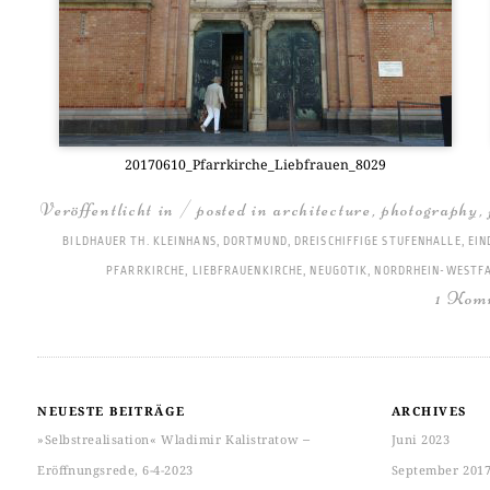
20170610_Pfarrkirche_Liebfrauen_8029
Veröffentlicht in / posted in
architecture
,
photography
,
BILDHAUER TH. KLEINHANS
,
DORTMUND
,
DREISCHIFFIGE STUFENHALLE
,
EIN
PFARRKIRCHE
,
LIEBFRAUENKIRCHE
,
NEUGOTIK
,
NORDRHEIN-WESTF
1 Kom
NEUESTE BEITRÄGE
ARCHIVES
»Selbstrealisation« Wladimir Kalistratow ‒
Juni 2023
Eröffnungsrede, 6-4-2023
September 201