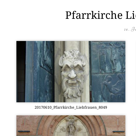
Pfarrkirche L
14. J
20170610_Pfarrkirche_Liebfrauen_8049