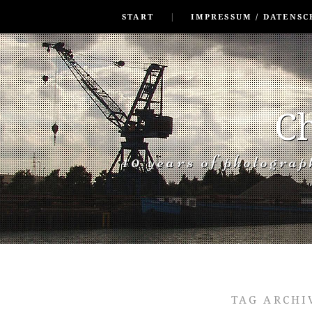
SKIP TO CONLANDSCAPET
MENU
START
IMPRESSUM / DATENSC
Ch
40 years of photogra
TAG ARCHI