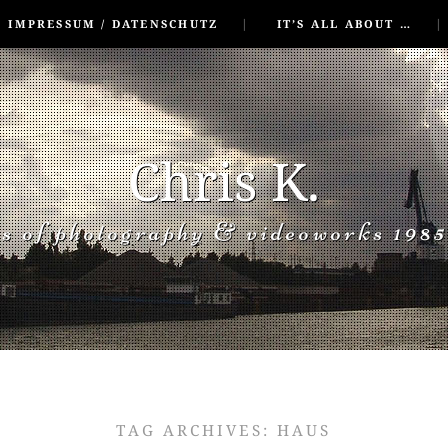
IMPRESSUM / DATENSCHUTZ
IT’S ALL ABOUT …
Chris K.
rs of photography & videoworks 1985
TAG ARCHIVES:
HAUS