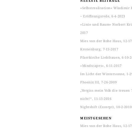
NEUESTE BEITRÄGE
»Selbstrealisation« Wladimir 
‒ Eröffnungsrede, 6-4-2023
»Linie und Raum« Norbert Kric
2017
Mies van der Rohe Haus, 12-17
Kronenburg, 7-13-2017
Pfarrkirche Liebfrauen, 6-10-
»Mindscapes«, 6-11-2017
Im Licht der Wintersonne, 1-2
Phoenix III, 7-26-2009
„Vergiss mein Volk die treuen 
nicht!“, 11-13-2016
Nightshift (Excerpt), 10-2-2010
MEISTGESEHEN
Mies van der Rohe Haus, 12-17