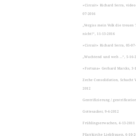
»Circuit« Richard Serra, video s
07-2016
„Vergiss mein Volk die treuen 
nicht!“, 11-13-2016
»Circuit« Richard Serra, 05-07
„Wuchtend und weh …“, 5-16-
»Fortuna« Gerhard Marcks, 3-
Zeche Consolidation, Schacht VI
2012
Gentrifizierung / gentrificatio
Gottesacker, 9-4-2012
Frühlingserwachen, 4-13-2011
Pfarrkirche Liebfrauen, 6-10-