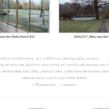
-van-der-Rohe-Haus7412
20161217_­Mies-van-de
sted in
architecture
,
art
,
exhibition
,
photography
,
project
|
TEN
,
ARCHITECTURE
,
ARCHITEKT
,
ARCHITEKTUR
,
ART
,
AUSSTELLUNG
,
BAUHAUS
,
BEAT 
S
,
IMPRESSIONEN
,
KARL LEMKE
,
LANDHAUS LEMKE
,
LUDWIG MIES VAN DER ROHE
,
NAGE
OBERSEESTRASSE
,
PLASTIK
,
SKULPTUREN
,
WINTER
1 Kommentar / comment