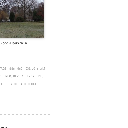
r-Rohe-Haus7414
TAGS:
1886-1969
,
1933
,
2016
,
ALT-
ZODERER
,
BERLIN
,
EINDRÜCKE
,
LFLUH
,
NEUE SACHLICHKEIT
,