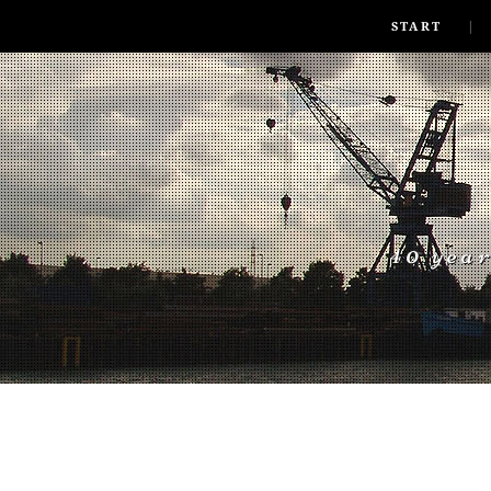
SKIP TO CONLANDSCAPET
MENU
START
40 yea