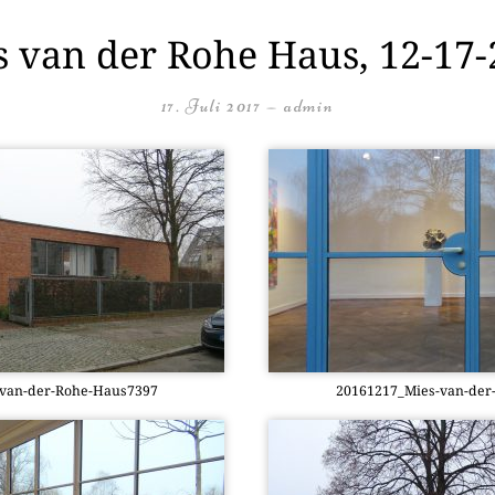
s van der Rohe Haus, 12-17-
17. Juli 2017
—
admin
-van-der-Rohe-Haus7397
20161217_­Mies-van-de