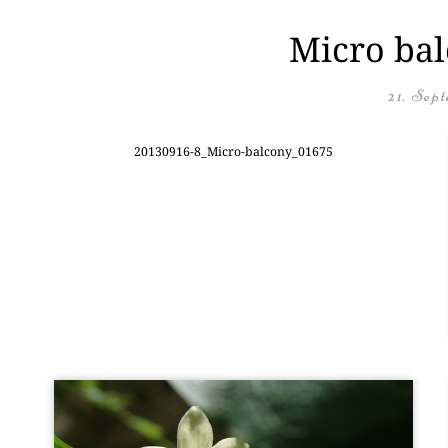
Micro bal
21. Sep
20130916-8_Mi­cro-bal­c­o­ny­_01675