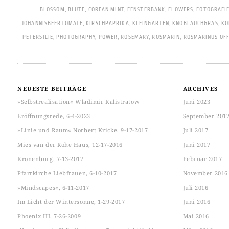
BLOSSOM
,
BLÜTE
,
COREAN MINT
,
FENSTERBANK
,
FLOWERS
,
FOTOGRAFI
JOHANNISBEERTOMATE
,
KIRSCHPAPRIKA
,
KLEINGARTEN
,
KNOBLAUCHGRAS
,
KO
PETERSILIE
,
PHOTOGRAPHY
,
POWER
,
ROSEMARY
,
ROSMARIN
,
ROSMARINUS OFF
NEUESTE BEITRÄGE
ARCHIVES
»Selbstrealisation« Wladimir Kalistratow ‒
Juni 2023
Eröffnungsrede, 6-4-2023
September 201
»Linie und Raum« Norbert Kricke, 9-17-2017
Juli 2017
Mies van der Rohe Haus, 12-17-2016
Juni 2017
Kronenburg, 7-13-2017
Februar 2017
Pfarrkirche Liebfrauen, 6-10-2017
November 2016
»Mindscapes«, 6-11-2017
Juli 2016
Im Licht der Wintersonne, 1-29-2017
Juni 2016
Phoenix III, 7-26-2009
Mai 2016