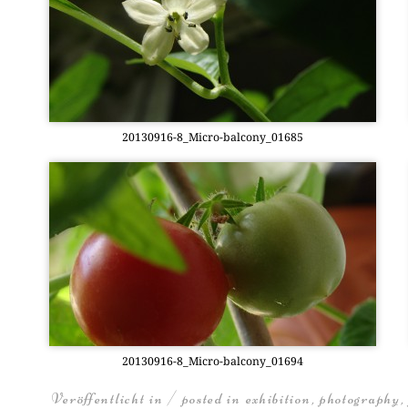
20130916-8_Mi­cro-bal­c­o­ny­_01685
20130916-8_Mi­cro-bal­c­o­ny­_01694
Veröffentlicht in / posted in
exhibition
,
photography