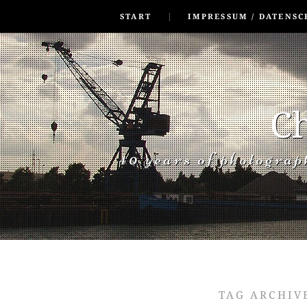
SKIP TO CONLANDSCAPET
MENU
START
IMPRESSUM / DATENSC
Ch
40 years of photogra
TAG ARCHIV