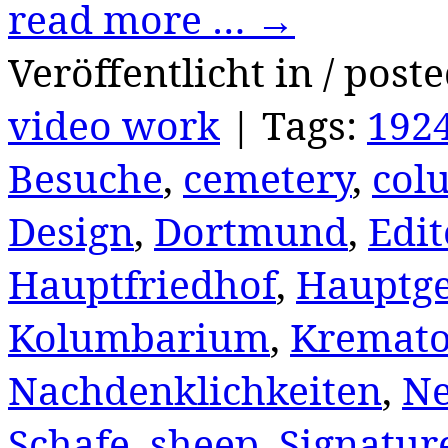
read more …
→
Veröffentlicht in / post
video work
|
Tags:
192
Besuche
,
cemetery
,
col
Design
,
Dortmund
,
Edit
Hauptfriedhof
,
Hauptg
Kolumbarium
,
Kremat
Nachdenklichkeiten
,
Ne
Schafe
,
sheep
,
Signatur