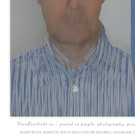
Veröffentlicht in / posted in
people
,
photography
,
pro
BIOMETRISCH
,
BIOMETRY
,
BIRTH REGISTRATION
,
BUSINESS
,
CAUCASIAN
,
C