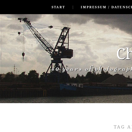
SKIP TO CONLANDSCAPET
MENU
START
IMPRESSUM / DATENSC
Ch
40 years of photogra
TAG A