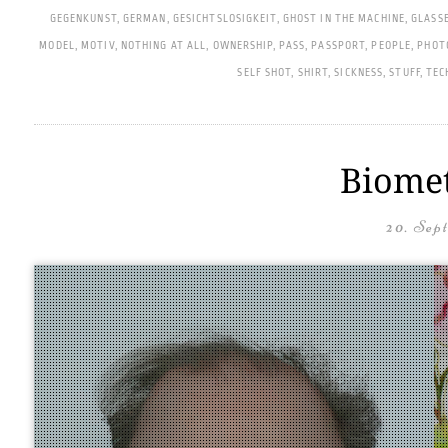
GEGENKUNST
,
GERMAN
,
GESICHTSLOSIGKEIT
,
GHOST IN THE MACHINE
,
GLASS
MODEL
,
MOTIV
,
NOTHING AT ALL
,
OWNERSHIP
,
PASS
,
PASSPORT
,
PEOPLE
,
PHOT
SELF SHOT
,
SHIRT
,
SICKNESS
,
STUFF
,
TEC
Biomet
20. Sep