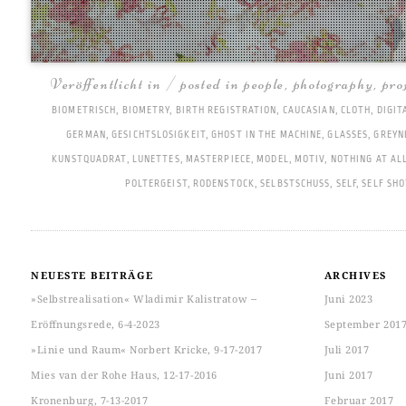
Veröffentlicht in / posted in
people
,
photography
,
pro
BIOMETRISCH
,
BIOMETRY
,
BIRTH REGISTRATION
,
CAUCASIAN
,
CLOTH
,
DIGIT
GERMAN
,
GESICHTSLOSIGKEIT
,
GHOST IN THE MACHINE
,
GLASSES
,
GREYN
KUNSTQUADRAT
,
LUNETTES
,
MASTERPIECE
,
MODEL
,
MOTIV
,
NOTHING AT AL
POLTERGEIST
,
RODENSTOCK
,
SELBSTSCHUSS
,
SELF
,
SELF SHO
NEUESTE BEITRÄGE
ARCHIVES
»Selbstrealisation« Wladimir Kalistratow ‒
Juni 2023
Eröffnungsrede, 6-4-2023
September 201
»Linie und Raum« Norbert Kricke, 9-17-2017
Juli 2017
Mies van der Rohe Haus, 12-17-2016
Juni 2017
Kronenburg, 7-13-2017
Februar 2017