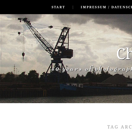
SKIP TO CONLANDSCAPET
MENU
START
IMPRESSUM / DATENSC
Ch
40 years of photogra
TAG AR