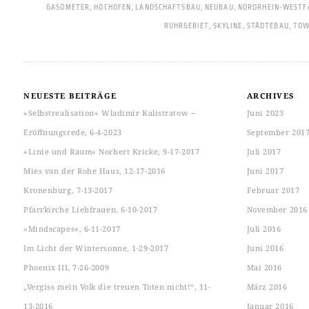
GASOMETER
,
HOCHOFEN
,
LANDSCHAFTSBAU
,
NEUBAU
,
NORDRHEIN-WESTF
RUHRGEBIET
,
SKYLINE
,
STÄDTEBAU
,
TOW
NEUESTE BEITRÄGE
ARCHIVES
»Selbstrealisation« Wladimir Kalistratow ‒
Juni 2023
Eröffnungsrede, 6-4-2023
September 201
»Linie und Raum« Norbert Kricke, 9-17-2017
Juli 2017
Mies van der Rohe Haus, 12-17-2016
Juni 2017
Kronenburg, 7-13-2017
Februar 2017
Pfarrkirche Liebfrauen, 6-10-2017
November 2016
»Mindscapes«, 6-11-2017
Juli 2016
Im Licht der Wintersonne, 1-29-2017
Juni 2016
Phoenix III, 7-26-2009
Mai 2016
„Vergiss mein Volk die treuen Toten nicht!“, 11-
März 2016
13-2016
Januar 2016