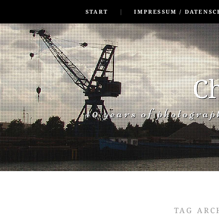
SKIP TO CONLANDSCAPET
MENU
START
IMPRESSUM / DATENSC
Ch
40 years of photogra
TAG ARC