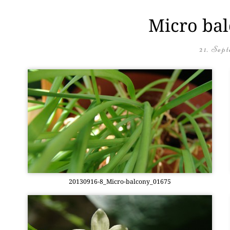
Micro bal
21. Sep
20130916-8_Mi­cro-bal­c­o­ny­_01675