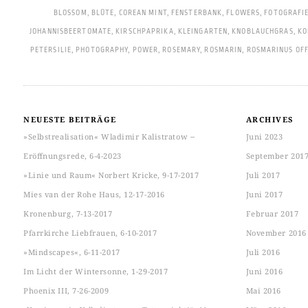
BLOSSOM
,
BLÜTE
,
COREAN MINT
,
FENSTERBANK
,
FLOWERS
,
FOTOGRAFI
JOHANNISBEERTOMATE
,
KIRSCHPAPRIKA
,
KLEINGARTEN
,
KNOBLAUCHGRAS
,
KO
PETERSILIE
,
PHOTOGRAPHY
,
POWER
,
ROSEMARY
,
ROSMARIN
,
ROSMARINUS OFF
NEUESTE BEITRÄGE
ARCHIVES
»Selbstrealisation« Wladimir Kalistratow ‒
Juni 2023
Eröffnungsrede, 6-4-2023
September 201
»Linie und Raum« Norbert Kricke, 9-17-2017
Juli 2017
Mies van der Rohe Haus, 12-17-2016
Juni 2017
Kronenburg, 7-13-2017
Februar 2017
Pfarrkirche Liebfrauen, 6-10-2017
November 2016
»Mindscapes«, 6-11-2017
Juli 2016
Im Licht der Wintersonne, 1-29-2017
Juni 2016
Phoenix III, 7-26-2009
Mai 2016