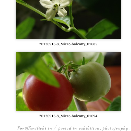
20130916-8_Mi­cro-bal­c­o­ny­_01685
20130916-8_Mi­cro-bal­c­o­ny­_01694
Veröffentlicht in / posted in
exhibition
,
photography