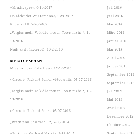
»Mindscapes«, 6-11-2017
Juli 2016
Im Licht der Wintersonne, 1-29-2017
Juni 2016
Phoenix III, 7-26-2009
Mai 2016
„Vergiss mein Volk die treuen Toten nicht!“, 11-
März 2016
13-2016
Januar 2016
Nightshift (Excerpt), 10-2-2010
Mai 2015
April 2015
MEISTGESEHEN
Januar 2015
Mies van der Rohe Haus, 12-17-2016
September 201
»Circuit« Richard Serra, video stills, 05-07-2016
September 201
„Vergiss mein Volk die treuen Toten nicht!“, 11-
Juli 2013
13-2016
Mai 2013
April 2013
»Circuit« Richard Serra, 05-07-2016
Dezember 2012
„Wuchtend und weh …“, 5-16-2014
Oktober 2012
September 201
»Fortuna« Gerhard Marcks, 3-18-2015