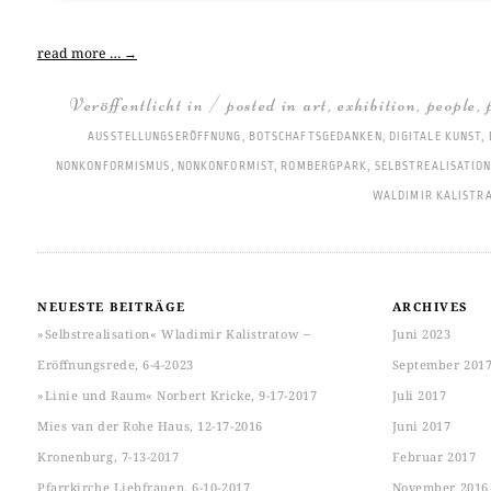
read more …
→
Veröffentlicht in / posted in
art
,
exhibition
,
people
,
AUSSTELLUNGSERÖFFNUNG
,
BOTSCHAFTSGEDANKEN
,
DIGITALE KUNST
,
NONKONFORMISMUS
,
NONKONFORMIST
,
ROMBERGPARK
,
SELBSTREALISATIO
WALDIMIR KALISTR
NEUESTE BEITRÄGE
ARCHIVES
»Selbstrealisation« Wladimir Kalistratow ‒
Juni 2023
Eröffnungsrede, 6-4-2023
September 201
»Linie und Raum« Norbert Kricke, 9-17-2017
Juli 2017
Mies van der Rohe Haus, 12-17-2016
Juni 2017
Kronenburg, 7-13-2017
Februar 2017
Pfarrkirche Liebfrauen, 6-10-2017
November 2016