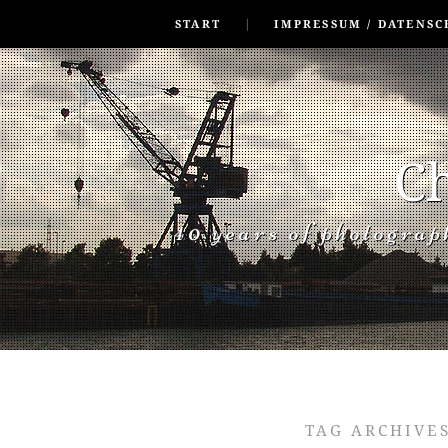
SKIP TO CONLANDSCAPET
MENU
START
IMPRESSUM / DATENSC
Ch
40 years of photogra
TAG ARCHIVE