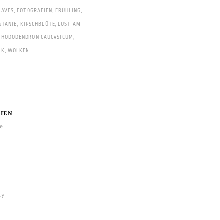
EAVES
,
FOTOGRAFIEN
,
FRÜHLING
,
STANIE
,
KIRSCHBLÜTE
,
LUST AM
RHODODENDRON CAUCASICUM
,
RK
,
WOLKEN
IEN
re
hy