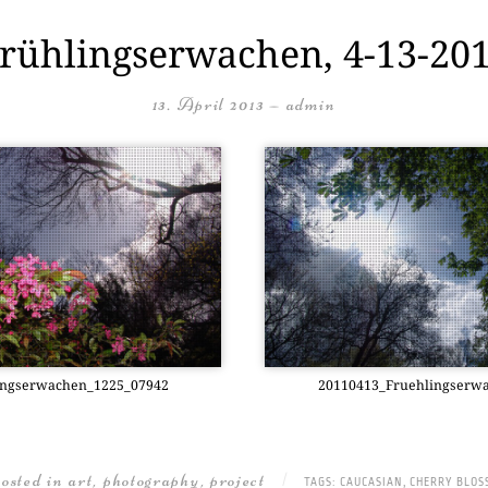
rühlingserwachen, 4-13-20
13. April 2013
—
admin
ingserwachen_1225_07942
20110413_Fruehlingserw
posted in
art
,
photography
,
project
|
TAGS:
CAUCASIAN
,
CHERRY BLOS