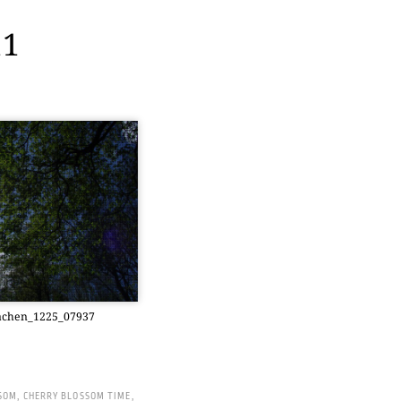
11
achen_1225_07937
SOM
,
CHERRY BLOSSOM TIME
,