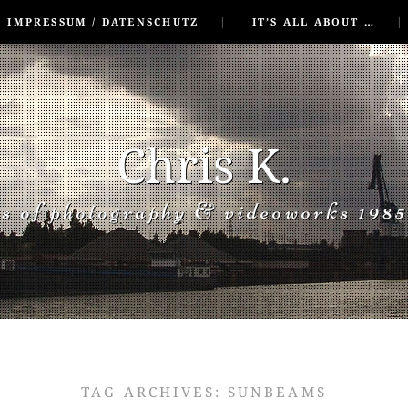
IMPRESSUM / DATENSCHUTZ
IT’S ALL ABOUT …
Chris K.
rs of photography & videoworks 1985
TAG ARCHIVES:
SUNBEAMS