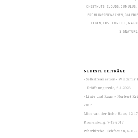
CHESTNUTS
,
CLOUDS
,
CUMULUS
,
FRÜHLINGSERWACHEN
,
GALERI
LEBEN
,
LUST FOR LIFE
,
MAGN
SIGNATURE
NEUESTE BEITRÄGE
»Selbstrealisation« Wladimir 
‒ Eröffnungsrede, 6-4-2023
»Linie und Raum« Norbert Kric
2017
Mies van der Rohe Haus, 12-17
Kronenburg, 7-13-2017
Pfarrkirche Liebfrauen, 6-10-