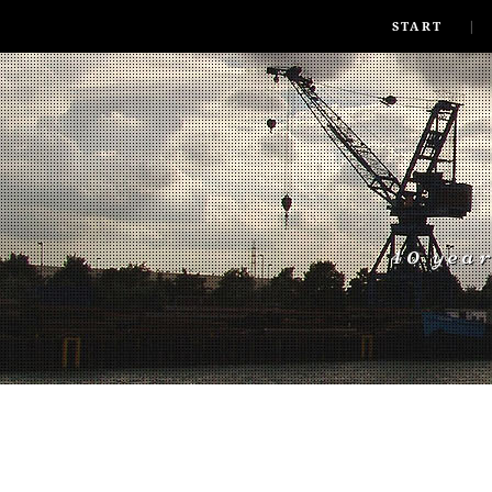
SKIP TO CONLANDSCAPET
MENU
START
40 yea