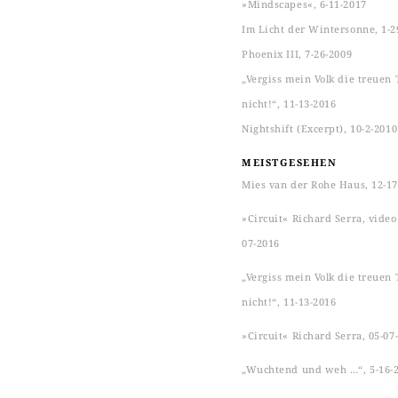
»Mindscapes«, 6-11-2017
Im Licht der Wintersonne, 1-2
Phoenix III, 7-26-2009
„Vergiss mein Volk die treuen 
nicht!“, 11-13-2016
Nightshift (Excerpt), 10-2-2010
MEISTGESEHEN
Mies van der Rohe Haus, 12-17
»Circuit« Richard Serra, video s
07-2016
„Vergiss mein Volk die treuen 
nicht!“, 11-13-2016
»Circuit« Richard Serra, 05-07
„Wuchtend und weh …“, 5-16-