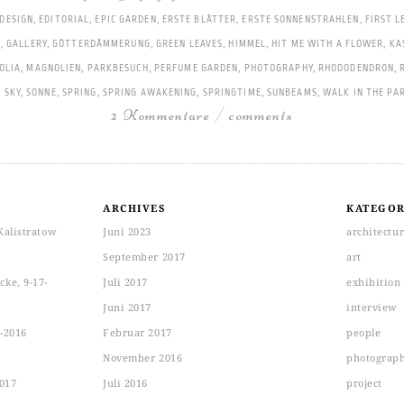
DESIGN
,
EDITORIAL
,
EPIC GARDEN
,
ERSTE BLÄTTER
,
ERSTE SONNENSTRAHLEN
,
FIRST L
E
,
GALLERY
,
GÖTTERDÄMMERUNG
,
GREEN LEAVES
,
HIMMEL
,
HIT ME WITH A FLOWER
,
KA
OLIA
,
MAGNOLIEN
,
PARKBESUCH
,
PERFUME GARDEN
,
PHOTOGRAPHY
,
RHODODENDRON
,
,
SKY
,
SONNE
,
SPRING
,
SPRING AWAKENING
,
SPRINGTIME
,
SUNBEAMS
,
WALK IN THE PA
2 Kommentare / comments
ARCHIVES
KATEGOR
Kalistratow
Juni 2023
architectu
September 2017
art
ke, 9-17-
Juli 2017
exhibition
Juni 2017
interview
-2016
Februar 2017
people
November 2016
photograp
2017
Juli 2016
project