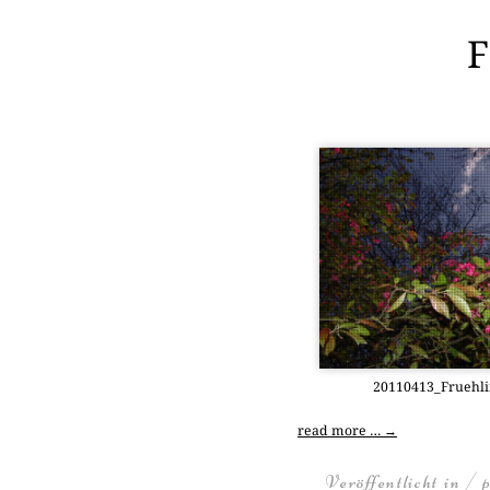
F
20110413_Fruehl
read more …
→
Veröffentlicht in / 