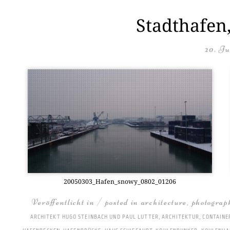
Stadthafen
20. Ju
20050303_Hafen_snowy_0802_01206
Veröffentlicht in / posted in
architecture
,
photograp
ARCHITEKT HUGO STEINBACH UND PAUL LUTTER
,
ARCHITEKTUR
,
CONTAINE