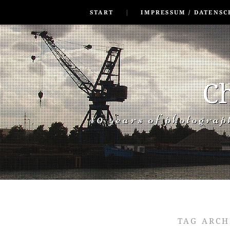
SKIP TO CONLANDSCAPET
MENU
START
IMPRESSUM / DATENSC
Ch
40 years of photogra
TAG ARCH