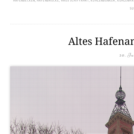
HAFENBECKEN
,
HAFENBRÜCKE
,
HAUS SCHIFFAHRT
,
KOHLENBUNKER
,
KOHLENHA
S
Altes Hafenam
20. Ju