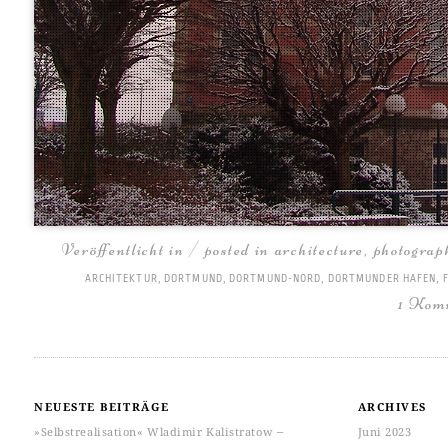
Veröffentlicht in / posted in
architecture
,
photograp
ARCHITEKTUR
,
DORTMUND
,
DORTMUND-NORD
,
DORTMUNDER HAFEN
,
1 Kom
NEUESTE BEITRÄGE
ARCHIVES
»Selbstrealisation« Wladimir Kalistratow ‒
Juni 2023