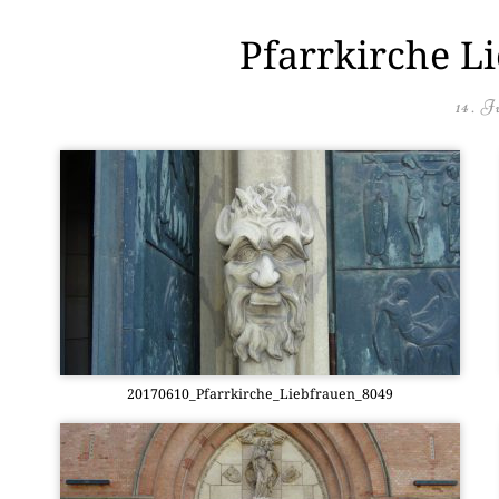
Pfarrkirche L
14. J
20170610_Pfarrkirche_Liebfrauen_8049