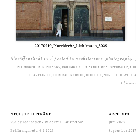
20170610_Pfarrkirche_Liebfrauen_8029
Veröffentlicht in / posted in
architecture
,
photography
,
BILDHAUER TH. KLEINHANS
,
DORTMUND
,
DREISCHIFFIGE STUFENHALLE
,
EIN
PFARRKIRCHE
,
LIEBFRAUENKIRCHE
,
NEUGOTIK
,
NORDRHEIN-WESTF
1 Kom
NEUESTE BEITRÄGE
ARCHIVES
»Selbstrealisation« Wladimir Kalistratow ‒
Juni 2023
Eröffnungsrede, 6-4-2023
September 201