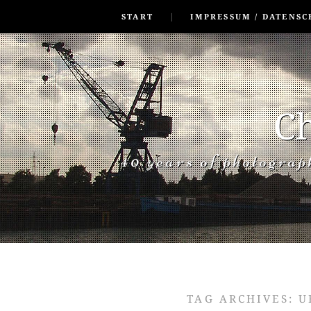
SKIP TO CONLANDSCAPET
MENU
START
IMPRESSUM / DATENSC
Ch
40 years of photogra
TAG ARCHIVES:
U