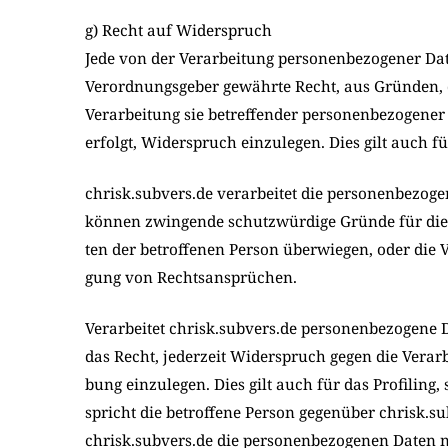
g) Recht auf Widerspruch
Jede von der Ver­ar­bei­tung per­so­nen­be­zo­ge­ner D
Ver­ord­nungs­ge­ber gewähr­te Recht, aus Grün­den, d
Ver­ar­bei­tung sie betref­fen­der per­so­nen­be­zo­ge
erfolgt, Wider­spruch ein­zu­le­gen. Dies gilt auch für
chrisk.subvers.de ver­ar­bei­tet die per­so­nen­be­zo
kön­nen zwin­gen­de schutz­wür­di­ge Grün­de für die 
ten der betrof­fe­nen Per­son über­wie­gen, oder die V
gung von Rechts­an­sprü­chen.
Ver­ar­bei­tet chrisk.subvers.de per­so­nen­be­zo­ge­n
das Recht, jeder­zeit Wider­spruch gegen die Ver­ar­b
bung ein­zu­le­gen. Dies gilt auch für das Pro­fil­ing
spricht die betrof­fe­ne Per­son gegen­über chrisk.s
chrisk.subvers.de die per­so­nen­be­zo­ge­nen Daten n