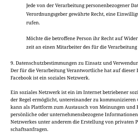
Jede von der Ver­ar­bei­tung per­so­nen­be­zo­ge­ner D
Ver­ord­nungs­ge­ber gewähr­te Recht, eine Ein­wil­li­g
ru­fen.
Möch­te die betrof­fe­ne Per­son ihr Recht auf Wider­
zeit an einen Mit­ar­bei­ter des für die Ver­ar­bei­tun
9. Datenschutzbestimmungen zu Einsatz und Verwendu
Der für die Ver­ar­bei­tung Ver­ant­wort­li­che hat auf die­ser
Face­book ist ein sozia­les Netz­werk.
Ein sozia­les Netz­werk ist ein im Inter­net betrie­be­ner so
der Regel ermög­licht, unter­ein­an­der zu kom­mu­ni­zie­ren 
kann als Platt­form zum Aus­tausch von Mei­nun­gen und Erf
per­sön­li­che oder unter­neh­mens­be­zo­ge­ne Infor­ma­tio­ne
Netz­wer­kes unter ande­rem die Erstel­lung von pri­va­ten 
schafts­an­fra­gen.