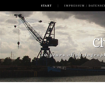
SKIP TO CONLANDSCAPET
MENU
START
IMPRESSUM / DATENSC
Ch
40 years of photogra