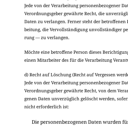
Jede von der Ver­ar­bei­tung per­so­nen­be­zo­ge­ner D
Ver­ord­nungs­ge­ber gewähr­te Recht, die unver­züg­li­c
Daten zu ver­lan­gen. Fer­ner steht der betrof­fe­nen
bei­tung, die Ver­voll­stän­di­gung unvoll­stän­di­ger
rung — zu ver­lan­gen.
Möch­te eine betrof­fe­ne Per­son die­ses Berich­ti­g
einen Mit­ar­bei­ter des für die Ver­ar­bei­tung Ver­ant
d) Recht auf Löschung (Recht auf Vergessen werd
Jede von der Ver­ar­bei­tung per­so­nen­be­zo­ge­ner D
Ver­ord­nungs­ge­ber gewähr­te Recht, von dem Ver­ant­
ge­nen Daten unver­züg­lich gelöscht wer­den, sofern
nicht erfor­der­lich ist:
Die per­so­nen­be­zo­ge­nen Daten wur­den für