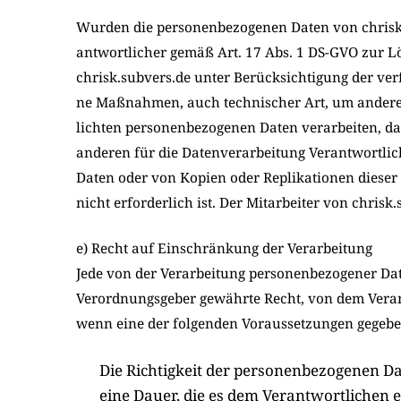
Wur­den die per­so­nen­be­zo­ge­nen Daten von chris
ant­wort­li­cher gemäß Art. 17 Abs. 1 DS-GVO zur Lösc
chrisk.subvers.de unter Berück­sich­ti­gung der ver­f
ne Maß­nah­men, auch tech­ni­scher Art, um ande­re für
lich­ten per­so­nen­be­zo­ge­nen Daten ver­ar­bei­ten, 
ande­ren für die Daten­ver­ar­bei­tung Ver­ant­wort­li
Daten oder von Kopien oder Repli­ka­tio­nen die­ser p
nicht erfor­der­lich ist. Der Mit­ar­bei­ter von chrisk
e) Recht auf Einschränkung der Verarbeitung
Jede von der Ver­ar­bei­tung per­so­nen­be­zo­ge­ner D
Ver­ord­nungs­ge­ber gewähr­te Recht, von dem Ver­ant
wenn eine der fol­gen­den Vor­aus­set­zun­gen gege­be
Die Rich­tig­keit der per­so­nen­be­zo­ge­nen
eine Dau­er, die es dem Ver­ant­wort­li­chen e