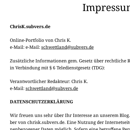
Impressum
ChrisK.subvers.de
Online-Port­fo­lio von Chris K.
e-Mail: e-Mail:
schwettland@subvers.de
Zusätz­li­che Infor­ma­tio­nen gem. Gesetz über recht­li­che
in Ver­bin­dung mit § 6 Tel­e­dienst­ge­setz (TDG):
Ver­ant­wort­li­cher Redak­teur: Chris K.
e-Mail:
schwettland@subvers.de
DATENSCHUTZERKLÄRUNG
Wir freu­en uns sehr über Ihr Inter­es­se an unse­rem Blog.
ber von chrisk.subvers.de. Eine Nut­zung der Inter­net­sei­
nen­be­zo­ge­ner Daten mög­lich. Sofern eine betrof­fe­ne Pe