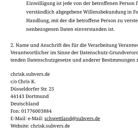
Ein­wil­li­gung ist jede von der betrof­fe­nen Per­son
ver­ständ­lich abge­ge­be­ne Wil­lens­be­kun­dung in F
Hand­lung, mit der die betrof­fe­ne Per­son zu ver­ste­
nen­be­zo­ge­nen Daten ein­ver­stan­den ist.
2. Name und Anschrift des für die Verarbeitung Verantw
Ver­ant­wort­li­cher im Sin­ne der Daten­schutz-Grund­ver­ord­
ten­den Daten­schutz­ge­set­ze und ande­rer Bestim­mun­gen mi
chrisk.subvers.de
c/o Chris K.
Düs­sel­dor­fer Str. 25
44143 Dort­mund
Deutsch­land
Fon: 01776003884
E-Mail: e-Mail:
schwettland@subvers.de
Web­site: chrisk.subvers.de