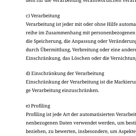
c) Verarbeitung
Ver­ar­bei­tung ist jeder mit oder ohne Hil­fe auto­ma­
rei­he im Zusam­men­hang mit per­so­nen­be­zo­ge­nen 
die Spei­che­rung, die Anpas­sung oder Ver­än­de­rung
durch Über­mitt­lung, Ver­brei­tung oder eine ande­r
Ein­schrän­kung, das Löschen oder die Ver­nich­tun
d) Einschränkung der Verarbeitung
Ein­schrän­kung der Ver­ar­bei­tung ist die Mar­kie­ru
ge Ver­ar­bei­tung ein­zu­schrän­ken.
e) Profiling
Pro­fil­ing ist jede Art der auto­ma­ti­sier­ten Ver­ar­b
nen­be­zo­ge­nen Daten ver­wen­det wer­den, um bestim
bezie­hen, zu bewer­ten, ins­be­son­de­re, um Aspek­te 