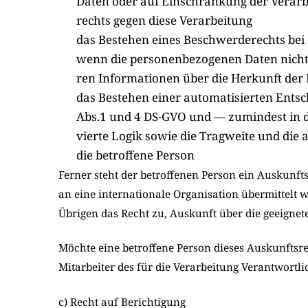
Daten oder auf Ein­schrän­kung der Ver­ar­b
rechts gegen die­se Ver­ar­bei­tung
das Bestehen eines Beschwer­de­rechts bei e
wenn die per­so­nen­be­zo­ge­nen Daten nicht 
ren Infor­ma­tio­nen über die Her­kunft der
das Bestehen einer auto­ma­ti­sier­ten Ent­sch
Abs.1 und 4 DS-GVO und — zumin­dest in die­s
vier­te Logik sowie die Trag­wei­te und die an
die betrof­fe­ne Per­son
Fer­ner steht der betrof­fe­nen Per­son ein Aus­kunfts
an eine inter­na­tio­na­le Orga­ni­sa­ti­on über­mit­tel
Übri­gen das Recht zu, Aus­kunft über die geeig­ne­
Möch­te eine betrof­fe­ne Per­son die­ses Aus­kunfts
Mit­ar­bei­ter des für die Ver­ar­bei­tung Ver­ant­wort­
c) Recht auf Berichtigung