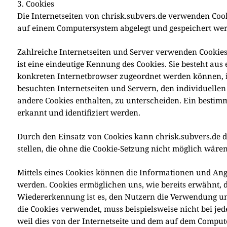
3. Cookies
Die Inter­net­sei­ten von chrisk.subvers.de ver­wen­den Coo­k
auf einem Com­pu­ter­sy­stem abge­legt und gespei­chert wer
Zahl­rei­che Inter­net­sei­ten und Ser­ver ver­wen­den Coo­kie
ist eine ein­deu­ti­ge Ken­nung des Coo­kies. Sie besteht aus 
kon­kre­ten Inter­net­brow­ser zuge­ord­net wer­den kön­nen,
besuch­ten Inter­net­sei­ten und Ser­vern, den indi­vi­du­el­l
ande­re Coo­kies ent­hal­ten, zu unter­schei­den. Ein bestimm
erkannt und iden­ti­fi­ziert wer­den.
Durch den Ein­satz von Coo­kies kann chrisk.subvers.de den Nu
stel­len, die ohne die Coo­kie-Set­zung nicht mög­lich wären
Mit­tels eines Coo­kies kön­nen die Infor­ma­tio­nen und Ange­
wer­den. Coo­kies ermög­li­chen uns, wie bereits erwähnt, die
Wie­der­erken­nung ist es, den Nut­zern die Ver­wen­dung unse­
die Coo­kies ver­wen­det, muss bei­spiels­wei­se nicht bei jed
weil dies von der Inter­net­sei­te und dem auf dem Com­pu­t