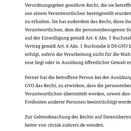
Ver­ord­nungs­ge­ber gewähr­te Recht, die sie betref­f
son einem Ver­ant­wort­li­chen bereit­ge­stellt wur­de
zu erhal­ten. Sie hat außer­dem das Recht, die­se D
Ver­ant­wort­li­chen, dem die per­so­nen­be­zo­ge­nen D
auf der Ein­wil­li­gung gemäß Art. 6 Abs. 1 Buch­st
Ver­trag gemäß Art. 6 Abs. 1 Buch­sta­be b DS-GVO beru
erfolgt, sofern die Ver­ar­bei­tung nicht für die Wahr
es­se liegt oder in Aus­übung öffent­li­cher Gewalt er
Fer­ner hat die betrof­fe­ne Per­son bei der Aus­übu
GVO das Recht, zu erwir­ken, dass die per­so­nen­be
Ver­ant­wort­li­chen über­mit­telt wer­den, soweit di
Frei­hei­ten ande­rer Per­so­nen beein­träch­tigt wer­d
Zur Gel­tend­ma­chung des Rechts auf Daten­über­trag­
bei­ter von chrisk.subvers.de wen­den.