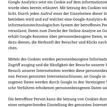
Goog­le Ana­ly­tics setzt ein Coo­kie auf dem infor­ma­ti­ons­
wur­de oben bereits erläu­tert. Mit Set­zung des Coo­kies wir
licht. Durch jeden Auf­ruf einer der Ein­zel­sei­ten die­ser Int
betrie­ben wird und auf wel­cher eine Goog­le-Ana­ly­tics-Ko
infor­ma­ti­ons­tech­no­lo­gi­schen System der betrof­fe­nen Pe
ver­an­lasst, Daten zum Zwecke der Online-Ana­ly­se an Goog
erhält Goog­le Kennt­nis über per­so­nen­be­zo­ge­ne Daten, 
dazu die­nen, die Her­kunft der Besu­cher und Klicks nach­zu­
chen.
Mit­tels des Coo­kies wer­den per­so­nen­be­zo­ge­ne Infor­ma­t
Zugriff aus­ging und die Häu­fig­keit der Besu­che unse­rer In
Besuch unse­rer Inter­net­sei­ten wer­den die­se per­so­nen­be
nen Per­son genutz­ten Inter­net­an­schlus­ses, an Goog­le in d
zo­ge­nen Daten wer­den durch Goog­le in den Ver­ei­nig­ten S
sche Ver­fah­ren erho­be­nen per­so­nen­be­zo­ge­nen Daten un
Die betrof­fe­ne Per­son kann die Set­zung von Coo­kies durch u
einer ent­spre­chen­den Ein­stel­lung des genutz­ten Inter­n