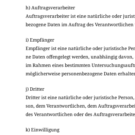
h) Auftragsverarbeiter
Auf­trags­ver­ar­bei­ter ist eine natür­li­che oder juri­
be­zo­ge­ne Daten im Auf­trag des Ver­ant­wort­li­chen v
i) Empfänger
Emp­fän­ger ist eine natür­li­che oder juri­sti­sche Per
ne Daten offen­ge­legt wer­den, unab­hän­gig davon, 
im Rah­men eines bestimm­ten Unter­su­chungs­auf­t
mög­li­cher­wei­se per­so­nen­be­zo­ge­ne Daten erhal­t
j) Dritter
Drit­ter ist eine natür­li­che oder juri­sti­sche Per­so
son, dem Ver­ant­wort­li­chen, dem Auf­trags­ver­ar­be
des Ver­ant­wort­li­chen oder des Auf­trags­ver­ar­bei­t
k) Einwilligung