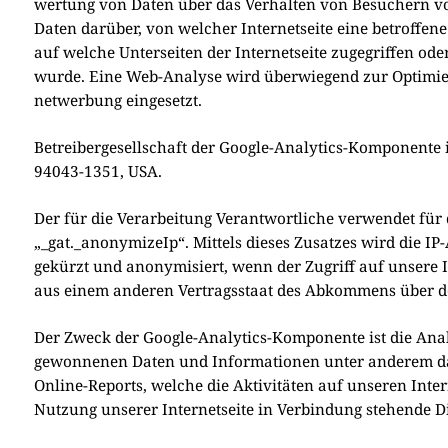
wer­tung von Daten über das Ver­hal­ten von Besu­chern von
Daten dar­über, von wel­cher Inter­net­sei­te eine betrof­fe­ne
auf wel­che Unter­sei­ten der Inter­net­sei­te zuge­grif­fen od
wur­de. Eine Web-Ana­ly­se wird über­wie­gend zur Opti­mie­
net­wer­bung ein­ge­setzt.
Betrei­ber­ge­sell­schaft der Goog­le-Ana­ly­tics-Kom­po­nen­
94043-1351, USA.
Der für die Ver­ar­bei­tung Ver­ant­wort­li­che ver­wen­det f
„_gat._anonymizeIp“. Mit­tels die­ses Zusat­zes wird die IP-A
gekürzt und anony­mi­siert, wenn der Zugriff auf unse­re In
aus einem ande­ren Ver­trags­staat des Abkom­mens über de
Der Zweck der Goog­le-Ana­ly­tics-Kom­po­nen­te ist die Ana­ly
gewon­ne­nen Daten und Infor­ma­tio­nen unter ande­rem dazu
Online-Reports, wel­che die Akti­vi­tä­ten auf unse­ren Inter­
Nut­zung unse­rer Inter­net­sei­te in Ver­bin­dung ste­hen­de D