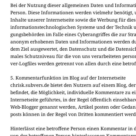
Bei der Nut­zung die­ser all­ge­mei­nen Daten und Infor­ma­t
Per­son. Die­se Infor­ma­tio­nen wer­den viel­mehr benö­tigt, um
Inhal­te unse­rer Inter­net­sei­te sowie die Wer­bung für die­se
infor­ma­ti­ons­tech­no­lo­gi­schen Syste­me und der Tech­nik u
gungs­be­hör­den im Fal­le eines Cyber­an­grif­fes die zur Straf
anonym erho­be­nen Daten und Infor­ma­tio­nen wer­den durc
dem Ziel aus­ge­wer­tet, den Daten­schutz und die Daten­si­c
ma­les Schutz­ni­veau für die von uns ver­ar­bei­te­ten per­s
ver-Log­files wer­den getrennt von allen durch eine betrof­fe
5. Kommentarfunktion im Blog auf der Internetseite
chrisk.subvers.de bie­tet den Nut­zern auf einem Blog, der sic
befin­det, die Mög­lich­keit, indi­vi­du­el­le Kom­men­ta­re zu 
Inter­net­sei­te geführ­tes, in der Regel öffent­lich ein­seh­b
Web-Blog­ger genannt wer­den, Arti­kel posten oder Gedan­k
posts kön­nen in der Regel von Drit­ten kom­men­tiert wer­d
Hin­ter­lässt eine betrof­fe­ne Per­son einen Kom­men­tar in d
von der betrof­fe­nen Per­son hin­ter­las­se­nen Kom­men­ta