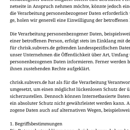
net­sei­te in Anspruch neh­men möch­te, könn­te jedoch eine V
die Ver­ar­bei­tung per­so­nen­be­zo­ge­ner Daten erfor­der­lic
ge, holen wir gene­rell eine Ein­wil­li­gung der betrof­fe­nen
Die Ver­ar­bei­tung per­so­nen­be­zo­ge­ner Daten, bei­spiels
einer betrof­fe­nen Per­son, erfolgt stets im Ein­klang mit
für chrisk.subvers.de gel­ten­den lan­des­spe­zi­fi­schen Date
unser Unter­neh­men die Öffent­lich­keit über Art, Umfang 
per­so­nen­be­zo­ge­nen Daten infor­mie­ren. Fer­ner wer­den be
ihnen zuste­hen­den Rech­te auf­ge­klärt.
chrisk.subvers.de hat als für die Ver­ar­bei­tung Ver­ant­wort
umge­setzt, um einen mög­lichst lücken­lo­sen Schutz der über d
sicher­zu­stel­len. Den­noch kön­nen Inter­net­ba­sier­te Date
ein abso­lu­ter Schutz nicht gewähr­lei­stet wer­den kann. Au
zo­ge­ne Daten auch auf alter­na­ti­ven Wegen, bei­spiels­wei­
1. Begriffsbestimmungen