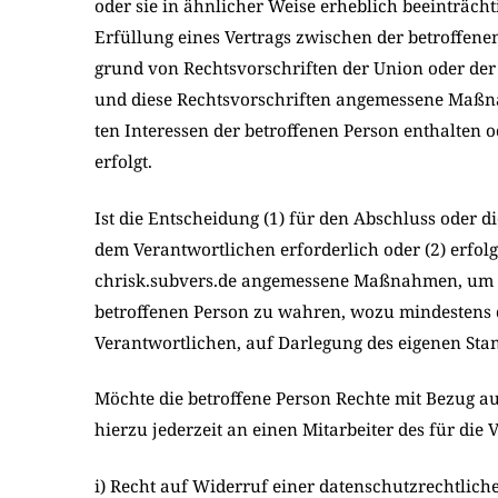
oder sie in ähn­li­cher Wei­se erheb­lich beein­träch
Erfül­lung eines Ver­trags zwi­schen der betrof­fe­nen
grund von Rechts­vor­schrif­ten der Uni­on oder der Mit
und die­se Rechts­vor­schrif­ten ange­mes­se­ne Maß­
ten Inter­es­sen der betrof­fe­nen Per­son ent­hal­ten o
erfolgt.
Ist die Ent­schei­dung (1) für den Abschluss oder di
dem Ver­ant­wort­li­chen erfor­der­lich oder (2) erfolgt
chrisk.subvers.de ange­mes­se­ne Maß­nah­men, um die
betrof­fe­nen Per­son zu wah­ren, wozu min­de­stens 
Ver­ant­wort­li­chen, auf Dar­le­gung des eige­nen S
Möch­te die betrof­fe­ne Per­son Rech­te mit Bezug au
hier­zu jeder­zeit an einen Mit­ar­bei­ter des für die V
i) Recht auf Widerruf einer datenschutzrechtlich