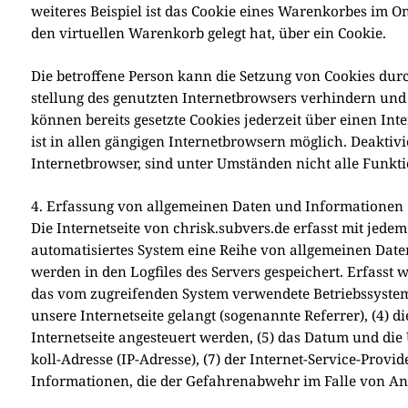
wei­te­res Bei­spiel ist das Coo­kie eines Waren­kor­bes im 
den vir­tu­el­len Waren­korb gelegt hat, über ein Coo­kie.
Die betrof­fe­ne Per­son kann die Set­zung von Coo­kies durch 
stel­lung des genutz­ten Inter­net­brow­sers ver­hin­dern un
kön­nen bereits gesetz­te Coo­kies jeder­zeit über einen Int
ist in allen gän­gi­gen Inter­net­brow­sern mög­lich. Deak­ti­
Inter­net­brow­ser, sind unter Umstän­den nicht alle Funk­tio­
4. Erfassung von allgemeinen Daten und Informationen
Die Inter­net­sei­te von chrisk.subvers.de erfasst mit jedem 
auto­ma­ti­sier­tes System eine Rei­he von all­ge­mei­nen Dat
wer­den in den Log­files des Ser­vers gespei­chert. Erfasst w
das vom zugrei­fen­den System ver­wen­de­te Betriebs­sy­stem,
unse­re Inter­net­sei­te gelangt (soge­nann­te Refer­rer), (4)
Inter­net­sei­te ange­steu­ert wer­den, (5) das Datum und die U
koll-Adres­se (IP-Adres­se), (7) der Inter­net-Ser­vice-Pro­vi
Infor­ma­tio­nen, die der Gefah­ren­ab­wehr im Fal­le von Angr