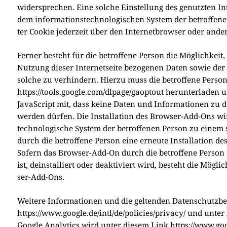
wider­spre­chen. Eine sol­che Ein­stel­lung des genutz­ten I
dem infor­ma­ti­ons­tech­no­lo­gi­schen System der betrof­fe­
ter Coo­kie jeder­zeit über den Inter­net­brow­ser oder ande
Fer­ner besteht für die betrof­fe­ne Per­son die Mög­lich­kei
Nut­zung die­ser Inter­net­sei­te bezo­ge­nen Daten sowie de
sol­che zu ver­hin­dern. Hier­zu muss die betrof­fe­ne Per
https://tools.google.com/dlpage/gaoptout her­un­ter­la­den un
Java­Script mit, dass kei­ne Daten und Infor­ma­tio­nen zu de
wer­den dür­fen. Die Instal­la­ti­on des Brow­ser-Add-Ons w
tech­no­lo­gi­sche System der betrof­fe­nen Per­son zu einem s
durch die betrof­fe­ne Per­son eine erneu­te Instal­la­ti­on d
Sofern das Brow­ser-Add-On durch die betrof­fe­ne Per­son 
ist, deinstal­liert oder deak­ti­viert wird, besteht die Mög­li
ser-Add-Ons.
Wei­te­re Infor­ma­tio­nen und die gel­ten­den Daten­schutz­
https://www.google.de/intl/de/policies/privacy/ und unter
Goog­le Ana­ly­tics wird unter die­sem Link https://www.goo