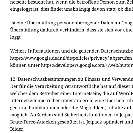
net­sei­te besucht hat, wenn die betrof­fe­ne Per­son zum Zeit­
ein­ge­loggt ist; dies fin­det unab­hän­gig davon statt, ob d
Ist eine Über­mitt­lung per­so­nen­be­zo­ge­ner Daten an Goog
Über­mitt­lung dadurch ver­hin­dern, dass sie sich vor ein
loggt.
Wei­te­re Infor­ma­tio­nen und die gel­ten­den Daten­schutz­
https://www.google.de/intl/de/policies/privacy/ abge­ru­fen
kön­nen unter https://developers.google.com/+/web/buttons
12. Datenschutzbestimmungen zu Einsatz und Verwendu
Der für die Ver­ar­bei­tung Ver­ant­wort­li­che hat auf die­ser I
wel­ches dem Betrei­ber einer Inter­net­sei­te, die auf Word­Pr
Inter­net­sei­ten­be­trei­ber unter ande­rem eine Über­sicht 
gen und Publi­ka­tio­nen oder die Mög­lich­keit, Inhal­te auf d
mög­lich. Außer­dem sind Sicher­heits­funk­tio­nen in Jet­pack 
Brute-Force-Attacken geschützt ist. Jet­pack opti­miert und b
Bil­der.