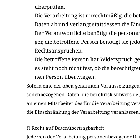
über­prü­fen.
Die Ver­ar­bei­tung ist unrecht­mä­ßig, die be
Daten ab und ver­langt statt­des­sen die Ein
Der Ver­ant­wort­li­che benö­tigt die per­so­n
ger, die betrof­fe­ne Per­son benö­tigt sie j
Rechts­an­sprü­chen.
Die betrof­fe­ne Per­son hat Wider­spruch ge
es steht noch nicht fest, ob die berech­tig­t
nen Per­son über­wie­gen.
Sofern eine der oben genann­ten Vor­aus­set­zun­gen 
so­nen­be­zo­ge­nen Daten, die bei chrisk.subvers.de 
an einen Mit­ar­bei­ter des für die Ver­ar­bei­tung Ve
die Ein­schrän­kung der Ver­ar­bei­tung ver­an­las­sen.
f) Recht auf Datenübertragbarkeit
Jede von der Ver­ar­bei­tung per­so­nen­be­zo­ge­ner D