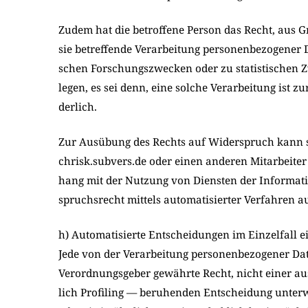
Zudem hat die betrof­fe­ne Per­son das Recht, aus Gr
sie betref­fen­de Ver­ar­bei­tung per­so­nen­be­zo­ge­ne
schen For­schungs­zwecken oder zu sta­ti­sti­schen
le­gen, es sei denn, eine sol­che Ver­ar­bei­tung ist zu
der­lich.
Zur Aus­übung des Rechts auf Wider­spruch kann sich
chrisk.subvers.de oder einen ande­ren Mit­ar­bei­ter
hang mit der Nut­zung von Dien­sten der Infor­ma­ti­o
spruchs­recht mit­tels auto­ma­ti­sier­ter Ver­fah­ren a
h) Automatisierte Entscheidungen im Einzelfall ei
Jede von der Ver­ar­bei­tung per­so­nen­be­zo­ge­ner D
Ver­ord­nungs­ge­ber gewähr­te Recht, nicht einer aus­
lich Pro­fil­ing — beru­hen­den Ent­schei­dung unter­w