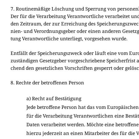
7. Routinemäßige Löschung und Sperrung von persone
Der für die Ver­ar­bei­tung Ver­ant­wort­li­che ver­ar­bei­tet u
den Zeit­raum, der zur Errei­chung des Spei­che­rungs­zweck
ni­en- und Ver­ord­nungs­ge­ber oder einen ande­ren Gesetz­ge
tung Ver­ant­wort­li­che unter­liegt, vor­ge­se­hen wur­de.
Ent­fällt der Spei­che­rungs­zweck oder läuft eine vom Euro­
zustän­di­gen Gesetz­ge­ber vor­ge­schrie­be­ne Spei­cher­frist
chend den gesetz­li­chen Vor­schrif­ten gesperrt oder gelösc
8. Rechte der betroffenen Person
a) Recht auf Bestätigung
Jede betrof­fe­ne Per­son hat das vom Euro­päi­schen 
für die Ver­ar­bei­tung Ver­ant­wort­li­chen eine Bestä­
Daten ver­ar­bei­tet wer­den. Möch­te eine betrof­fe­
hier­zu jeder­zeit an einen Mit­ar­bei­ter des für die V