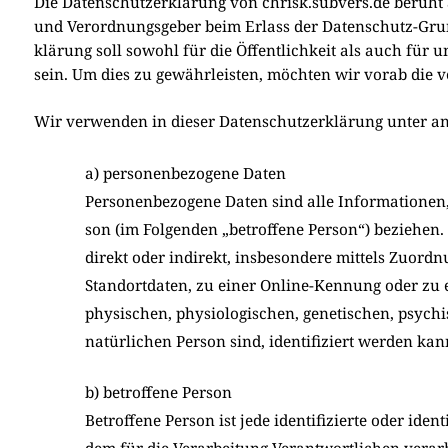
Die Daten­schutz­er­klä­rung von chrisk.subvers.de beruht au
und Ver­ord­nungs­ge­ber beim Erlass der Daten­schutz-Grun
klä­rung soll sowohl für die Öffent­lich­keit als auch für u
sein. Um dies zu gewähr­lei­sten, möch­ten wir vor­ab die ver­
Wir ver­wen­den in die­ser Daten­schutz­er­klä­rung unter and
a) personenbezogene Daten
Per­so­nen­be­zo­ge­ne Daten sind alle Infor­ma­tio­nen, d
son (im Fol­gen­den „betrof­fe­ne Per­son“) bezie­hen. A
direkt oder indi­rekt, ins­be­son­de­re mit­tels Z
Stand­ort­da­ten, zu einer Online-Ken­nung oder zu
phy­si­schen, phy­sio­lo­gi­schen, gene­ti­schen, psy­chi­
natür­li­chen Per­son sind, iden­ti­fi­ziert wer­den kan
b) betroffene Person
Betrof­fe­ne Per­son ist jede iden­ti­fi­zier­te oder iden
dem für die Ver­ar­bei­tung Ver­ant­wort­li­chen ver­ar­