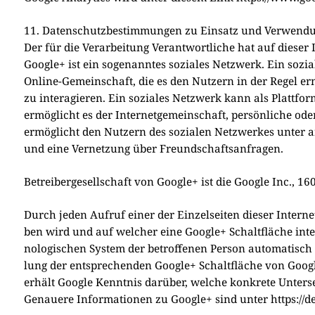
11. Datenschutzbestimmungen zu Einsatz und Verwend
Der für die Ver­ar­bei­tung Ver­ant­wort­li­che hat auf die­ser I
Goog­le+ ist ein soge­nann­tes sozia­les Netz­werk. Ein sozia­
Online-Gemein­schaft, die es den Nut­zern in der Regel ermö
zu inter­agie­ren. Ein sozia­les Netz­werk kann als Platt­
ermög­licht es der Inter­net­ge­mein­schaft, per­sön­li­che ode
ermög­licht den Nut­zern des sozia­len Netz­wer­kes unter a
und eine Ver­net­zung über Freund­schafts­an­fra­gen.
Betrei­ber­ge­sell­schaft von Goog­le+ ist die Goog­le Inc.
Durch jeden Auf­ruf einer der Ein­zel­sei­ten die­ser Inter­net
ben wird und auf wel­cher eine Goog­le+ Schalt­flä­che inte­
no­lo­gi­schen System der betrof­fe­nen Per­son auto­ma­tisch d
lung der ent­spre­chen­den Goog­le+ Schalt­flä­che von Goog­l
erhält Goog­le Kennt­nis dar­über, wel­che kon­kre­te Unter­se
Genaue­re Infor­ma­tio­nen zu Goog­le+ sind unter https://