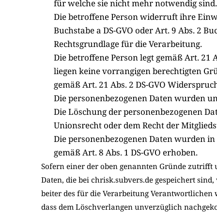
für wel­che sie nicht mehr not­wen­dig sind.
Die betrof­fe­ne Per­son wider­ruft ihre Ein­w
Buch­sta­be a DS-GVO oder Art. 9 Abs. 2 Buch
Rechts­grund­la­ge für die Ver­ar­bei­tung.
Die betrof­fe­ne Per­son legt gemäß Art. 21
lie­gen kei­ne vor­ran­gi­gen berech­tig­ten Gr
gemäß Art. 21 Abs. 2 DS-GVO Wider­spruch g
Die per­so­nen­be­zo­ge­nen Daten wur­den unr
Die Löschung der per­so­nen­be­zo­ge­nen Dat
Uni­ons­recht oder dem Recht der Mit­glied­sta
Die per­so­nen­be­zo­ge­nen Daten wur­den in B
gemäß Art. 8 Abs. 1 DS-GVO erho­ben.
Sofern einer der oben genann­ten Grün­de zutrifft u
Daten, die bei chrisk.subvers.de gespei­chert sind, v
bei­ter des für die Ver­ar­bei­tung Ver­ant­wort­li­che
dass dem Lösch­ver­lan­gen unver­züg­lich nach­ge­