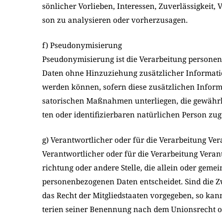
sön­li­cher Vor­lie­ben, Inter­es­sen, Zuver­läs­sig­keit,
son zu ana­ly­sie­ren oder vor­her­zu­sa­gen.
f) Pseudonymisierung
Pseud­ony­mi­sie­rung ist die Ver­ar­bei­tung per­so­ne
Daten ohne Hin­zu­zie­hung zusätz­li­cher Infor­ma­ti
wer­den kön­nen, sofern die­se zusätz­li­chen Infor­
sa­to­ri­schen Maß­nah­men unter­lie­gen, die gewähr­le
ten oder iden­ti­fi­zier­ba­ren natür­li­chen Per­son zu
g) Verantwortlicher oder für die Verarbeitung Ve
Ver­ant­wort­li­cher oder für die Ver­ar­bei­tung Ver­ant
rich­tung oder ande­re Stel­le, die allein oder geme
per­so­nen­be­zo­ge­nen Daten ent­schei­det. Sind die 
das Recht der Mit­glied­staa­ten vor­ge­ge­ben, so kan
te­ri­en sei­ner Benen­nung nach dem Uni­ons­recht o