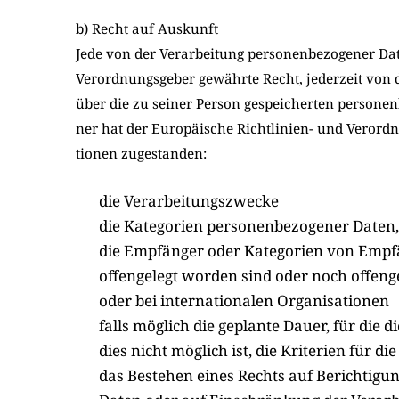
b) Recht auf Auskunft
Jede von der Ver­ar­bei­tung per­so­nen­be­zo­ge­ner D
Ver­ord­nungs­ge­ber gewähr­te Recht, jeder­zeit von d
über die zu sei­ner Per­son gespei­cher­ten per­so­ne
ner hat der Euro­päi­sche Richt­li­ni­en- und Ver­ord­
tio­nen zuge­stan­den:
die Ver­ar­bei­tungs­zwecke
die Kate­go­rien per­so­nen­be­zo­ge­ner Daten,
die Emp­fän­ger oder Kate­go­rien von Emp­f
offen­ge­legt wor­den sind oder noch offen­ge­
oder bei inter­na­tio­na­len Orga­ni­sa­tio­nen
falls mög­lich die geplan­te Dau­er, für die d
dies nicht mög­lich ist, die Kri­te­ri­en für di
das Bestehen eines Rechts auf Berich­ti­gung