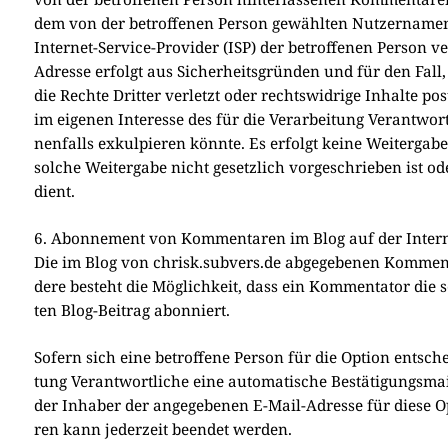
dem von der betrof­fe­nen Per­son gewähl­ten Nut­zer­na­men
Inter­net-Ser­vice-Pro­vi­der (ISP) der betrof­fe­nen Per­son ver
Adres­se erfolgt aus Sicher­heits­grün­den und für den Fall,
die Rech­te Drit­ter ver­letzt oder rechts­wid­ri­ge Inhal­te p
im eige­nen Inter­es­se des für die Ver­ar­bei­tung Ver­ant­wort
nen­falls exkul­pie­ren könn­te. Es erfolgt kei­ne Wei­ter­ga­b
sol­che Wei­ter­ga­be nicht gesetz­lich vor­ge­schrie­ben ist od
dient.
6. Abonnement von Kommentaren im Blog auf der Intern
Die im Blog von chrisk.subvers.de abge­ge­be­nen Kom­men­ta
de­re besteht die Mög­lich­keit, dass ein Kom­men­ta­tor di
ten Blog-Bei­trag abon­niert.
Sofern sich eine betrof­fe­ne Per­son für die Opti­on ent­sche
tung Ver­ant­wort­li­che eine auto­ma­ti­sche Bestä­ti­gungs­
der Inha­ber der ange­ge­be­nen E-Mail-Adres­se für die­se 
ren kann jeder­zeit been­det wer­den.