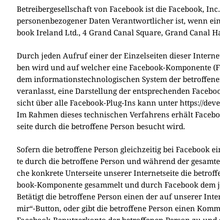
Betrei­ber­ge­sell­schaft von Face­book ist die Face­book, I
per­so­nen­be­zo­ge­ner Daten Ver­ant­wort­li­cher ist, wenn 
book Ire­land Ltd., 4 Grand Canal Squa­re, Grand Canal Har­
Durch jeden Auf­ruf einer der Ein­zel­sei­ten die­ser Inter­net
ben wird und auf wel­cher eine Face­book-Kom­po­nen­te (Fac
dem infor­ma­ti­ons­tech­no­lo­gi­schen System der betrof­fe­
ver­an­lasst, eine Dar­stel­lung der ent­spre­chen­den Face­b
sicht über alle Face­book-Plug-Ins kann unter https://de
Im Rah­men die­ses tech­ni­schen Ver­fah­rens erhält Face­boo
sei­te durch die betrof­fe­ne Per­son besucht wird.
Sofern die betrof­fe­ne Per­son gleich­zei­tig bei Face­book e
te durch die betrof­fe­ne Per­son und wäh­rend der gesam­ten D
che kon­kre­te Unter­sei­te unse­rer Inter­net­sei­te die betro
book-Kom­po­nen­te gesam­melt und durch Face­book dem jewe
Betä­tigt die betrof­fe­ne Per­son einen der auf unse­rer Inter­
mir“-Button, oder gibt die betrof­fe­ne Per­son einen Kom­men
Face­book-Benut­zer­kon­to der betrof­fe­nen Per­son zu und sp