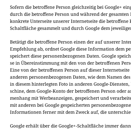
Sofern die betrof­fe­ne Per­son gleich­zei­tig bei Goog­le+ ein
durch die betrof­fe­ne Per­son und wäh­rend der gesam­ten Dau­
kon­kre­te Unter­sei­te unse­rer Inter­net­sei­te die betrof­fe
Schalt­flä­che gesam­melt und durch Goog­le dem jewei­li­ge
Betä­tigt die betrof­fe­ne Per­son einen der auf unse­rer Int
Emp­feh­lung ab, ord­net Goog­le die­se Infor­ma­ti­on dem 
spei­chert die­se per­so­nen­be­zo­ge­nen Daten. Goog­le sp
se in Über­ein­stim­mung mit den von der betrof­fe­nen Per­so
Eine von der betrof­fe­nen Per­son auf die­ser Inter­net­se
ande­ren per­so­nen­be­zo­ge­nen Daten, wie dem Namen de
in die­sem hin­ter­leg­ten Foto in ande­ren Goog­le-Dien­sten,
schi­ne, dem Goog­le-Kon­to der betrof­fe­nen Per­son oder an 
men­hang mit Wer­be­an­zei­gen, gespei­chert und ver­ar­bei­te
mit ande­ren bei Goog­le gespei­cher­ten per­so­nen­be­zo­ge­n
Infor­ma­tio­nen fer­ner mit dem Zweck auf, die unter­schied
Goog­le erhält über die Google+-Schaltfläche immer dann ein