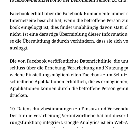
Face­book erhält über die Face­book-Kom­po­nen­te immer dan
Inter­net­sei­te besucht hat, wenn die betrof­fe­ne Per­son zum
book ein­ge­loggt ist; dies fin­det unab­hän­gig davon statt,
nicht. Ist eine der­ar­ti­ge Über­mitt­lung die­ser Infor­ma­t
se die Über­mitt­lung dadurch ver­hin­dern, dass sie sich v
aus­loggt.
Die von Face­book ver­öf­fent­lich­te Daten­richt­li­nie, die
schluss über die Erhe­bung, Ver­ar­bei­tung und Nut­zung per
wel­che Ein­stel­lungs­mög­lich­kei­ten Face­book zum Schutz 
schied­li­che Appli­ka­tio­nen erhält­lich, die es ermög­li­c
Appli­ka­tio­nen kön­nen durch die betrof­fe­ne Per­son gen
drücken.
10. Datenschutzbestimmungen zu Einsatz und Verwendu
Der für die Ver­ar­bei­tung Ver­ant­wort­li­che hat auf die­ser 
rungs­funk­ti­on) inte­griert. Goog­le Ana­ly­tics ist ein W