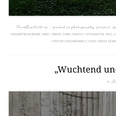
Veröffentlicht in / posted in
photography
,
project
,
q
ERKENNTNISGEWINNE
,
ERNST JÜNGER
,
FARN
,
FORREST
,
FOTOGRAFIEN
,
HOLZ
,
K
TREETOP
,
VERGANGENHEIT
,
VIDEO FREEZE FRAM
„Wuchtend und
3. J