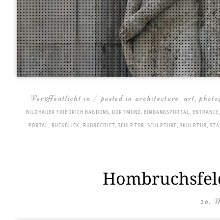
Veröffentlicht in / posted in
architecture
,
art
,
photo
BILDHAUER FRIEDRICH BAGDONS
,
DORTMUND
,
EINGANGSPORTAL
,
ENTRANCE
PORTAL
,
RÜCKBLICK
,
RUHRGEBIET
,
SCULPTOR
,
SCULPTURE
,
SKULPTUR
,
STÄ
Hombruchsfeld 
26. 