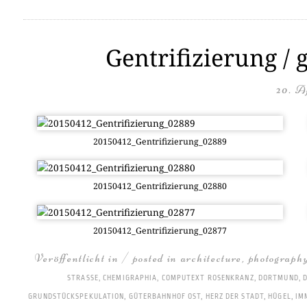
Gentrifizierung / 
20. A
20150412_Gentrifizierung_02889
20150412_Gentrifizierung_02880
20150412_Gentrifizierung_02877
Veröffentlicht in / posted in
architecture
,
photograph
STRASSE
,
CHEMIGRAPHIA
,
COMPUTEXT ROSENKRANZ
,
DORTMUND
,
GRUNDSTÜCKSPEKULATION
,
GÜTERBAHNHOF OST
,
HERZ DER STADT
,
HÜGEL
,
IM