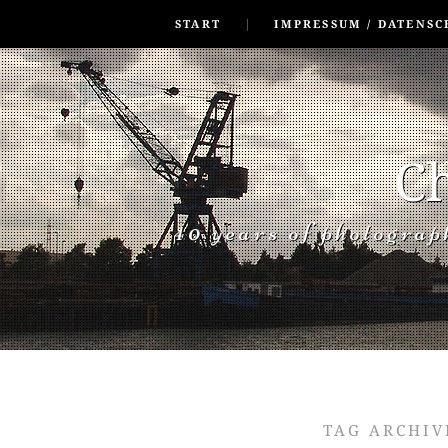
SKIP TO CONLANDSCAPET
MENU
START
IMPRESSUM / DATENSC
Ch
40 years of photogra
TAG ARCHIV