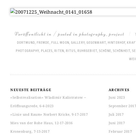
Veröffentlicht in / posted in
photography
,
project
|
DORTMUND
,
FREMDE
,
FULL MOON
,
GALLERY
,
GEGENWART
,
HINTERHOF
,
KRAF
PHOTOGRAPHY
,
PLACES
,
RITEN
,
RITUS
,
RUHRGEBIET
,
SCHÖNE
,
SCHÖNHEIT
,
S
WEI
NEUESTE BEITRÄGE
ARCHIVES
»Selbstrealisation« Wladimir Kalistratow ‒
Juni 2023
Eröffnungsrede, 6-4-2023
September 201
»Linie und Raum« Norbert Kricke, 9-17-2017
Juli 2017
Mies van der Rohe Haus, 12-17-2016
Juni 2017
Kronenburg, 7-13-2017
Februar 2017