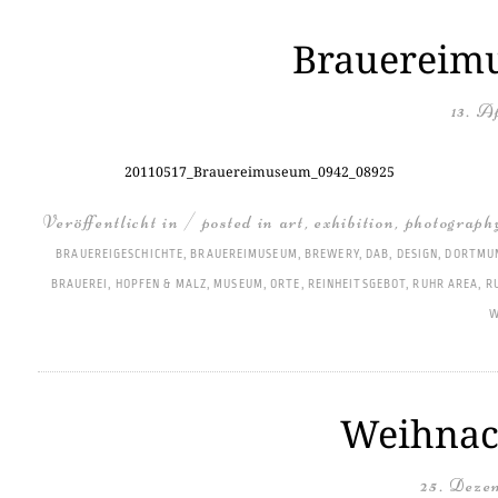
Brauereimu
13. A
20110517_Brauereimuseum_0942_08925
Veröffentlicht in / posted in
art
,
exhibition
,
photograph
BRAUEREIGESCHICHTE
,
BRAUEREIMUSEUM
,
BREWERY
,
DAB
,
DESIGN
,
DORTMU
BRAUEREI
,
HOPFEN & MALZ
,
MUSEUM
,
ORTE
,
REINHEITSGEBOT
,
RUHR AREA
,
R
W
Weihnach
25. Deze