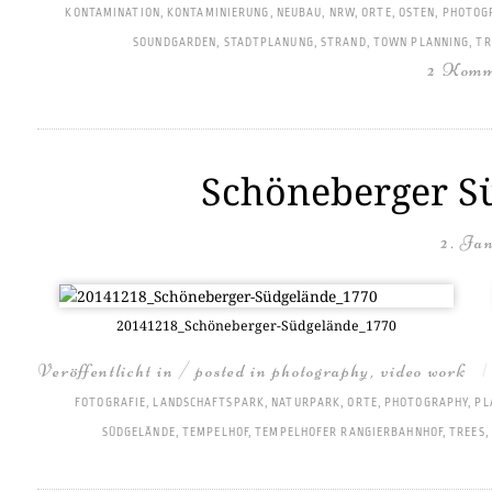
KONTAMINATION
,
KONTAMINIERUNG
,
NEUBAU
,
NRW
,
ORTE
,
OSTEN
,
PHOTOG
SOUNDGARDEN
,
STADTPLANUNG
,
STRAND
,
TOWN PLANNING
,
TR
2 Komm
Schöneberger Sü
2. Ja
20141218_­Schö­ne­ber­ger-Süd­ge­län­de_1770
Veröffentlicht in / posted in
photography
,
video work
FOTOGRAFIE
,
LANDSCHAFTSPARK
,
NATURPARK
,
ORTE
,
PHOTOGRAPHY
,
PL
SÜDGELÄNDE
,
TEMPELHOF
,
TEMPELHOFER RANGIERBAHNHOF
,
TREES
,