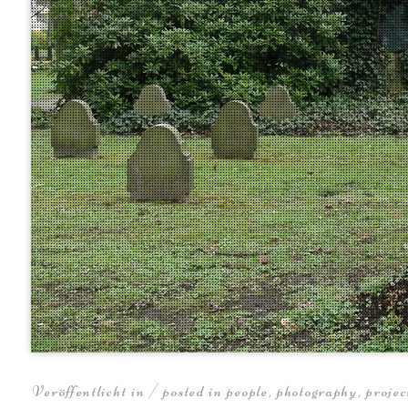
Veröffentlicht in / posted in
people
,
photography
,
projec