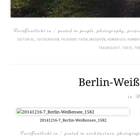
Veröffentlicht in / posted in
people
,
photography
,
proje
EDITORIAL
,
FOTOGRAFIEN
,
FRIEDHOF
,
FRÜHLINGSGRÜN
,
HOMBRUCH
,
HOMBR
TRAURIGKEIT
,
TREES
,
TR
Berlin-Weiß
14. 
20141216-7_Ber­lin-Wei­ßen­see_1582
Veröffentlicht in / posted in
architecture
,
photogra