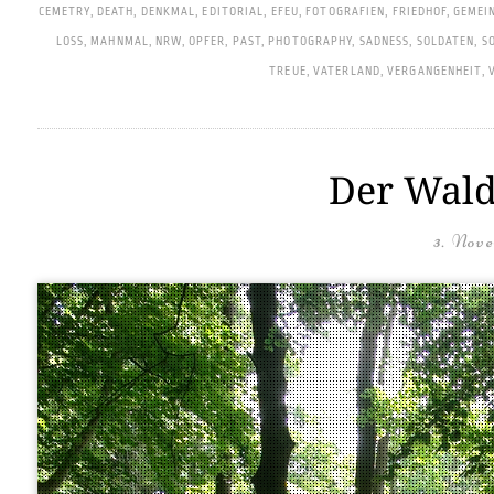
CEMETRY
,
DEATH
,
DENKMAL
,
EDITORIAL
,
EFEU
,
FOTOGRAFIEN
,
FRIEDHOF
,
GEMEI
LOSS
,
MAHNMAL
,
NRW
,
OPFER
,
PAST
,
PHOTOGRAPHY
,
SADNESS
,
SOLDATEN
,
S
TREUE
,
VATERLAND
,
VERGANGENHEIT
,
Der Wald
3. Nov