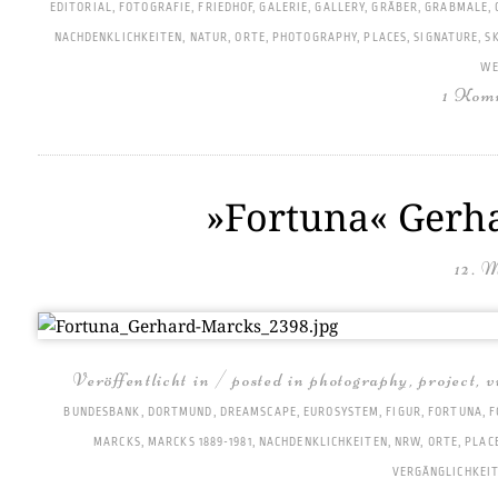
EDITORIAL
,
FOTOGRAFIE
,
FRIEDHOF
,
GALERIE
,
GALLERY
,
GRÄBER
,
GRABMALE
,
NACHDENKLICHKEITEN
,
NATUR
,
ORTE
,
PHOTOGRAPHY
,
PLACES
,
SIGNATURE
,
S
WE
1 Kom
»Fortuna« Gerha
12. 
Veröffentlicht in / posted in
photography
,
project
,
v
BUNDESBANK
,
DORTMUND
,
DREAMSCAPE
,
EUROSYSTEM
,
FIGUR
,
FORTUNA
,
F
MARCKS
,
MARCKS 1889-1981
,
NACHDENKLICHKEITEN
,
NRW
,
ORTE
,
PLAC
VERGÄNGLICHKEI