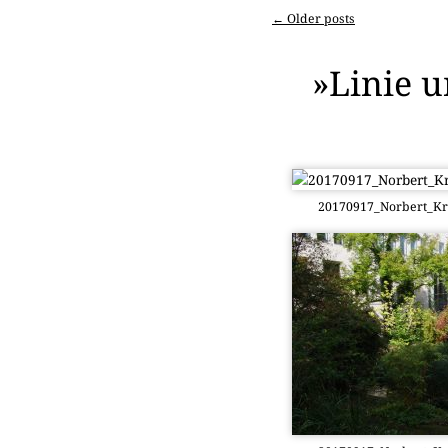
←
Older posts
Post naviga
»Linie 
20170917_Norbert_Kr