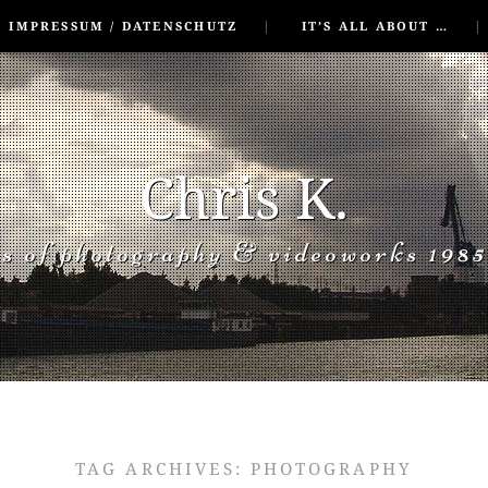
IMPRESSUM / DATENSCHUTZ
IT’S ALL ABOUT …
Chris K.
rs of photography & videoworks 1985
TAG ARCHIVES:
PHOTOGRAPHY