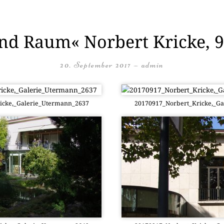
tion
und Raum« Norbert Kricke, 9
20. September 2017
—
admin
icke,_Galerie_Utermann_2637
20170917_Norbert_Kricke,_G