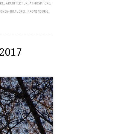
URE
,
ARCHITEKTUR
,
ATMOSPHERE
,
ONEN-BRAUEREI
,
KRONENBURG
,
-2017