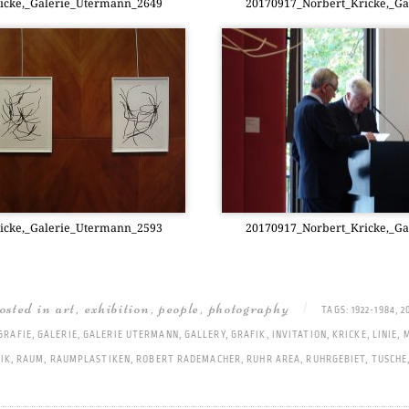
icke,_Galerie_Utermann_2649
20170917_Norbert_Kricke,_G
icke,_Galerie_Utermann_2593
20170917_Norbert_Kricke,_G
posted in
art
,
exhibition
,
people
,
photography
|
TAGS:
1922-1984
,
2
GRAFIE
,
GALERIE
,
GALERIE UTERMANN
,
GALLERY
,
GRAFIK
,
INVITATION
,
KRICKE
,
LINIE
,
IK
,
RAUM
,
RAUMPLASTIKEN
,
ROBERT RADEMACHER
,
RUHR AREA
,
RUHRGEBIET
,
TUSCHE