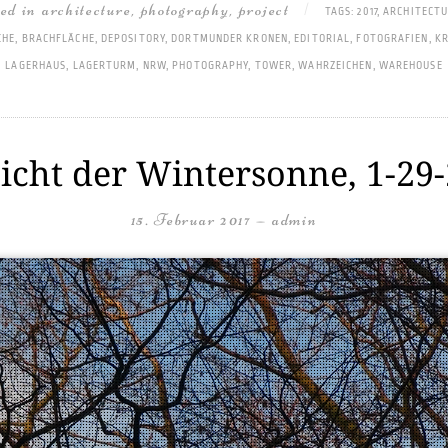
ted in
architecture
,
photography
,
project
|
TAGS:
2017
,
ARCHITECT
CHE
,
BRACHFLÄCHE
,
DEPOSITORY
,
DORTMUNDER KRONEN
,
EDITORIAL
,
FOTOGRAFIEN
,
KR
LAGERHAUS
,
LAGERTURM
,
NRW
,
PHOTOGRAPHY
,
TOWER
,
WAHRZEICHEN
,
WAREHOUSE
icht der Wintersonne, 1-29
15. Februar 2017
—
admin