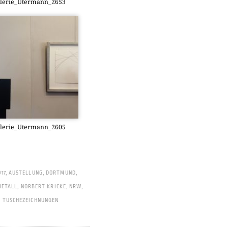
alerie_Utermann_2653
alerie_Utermann_2605
017
,
AUSTELLUNG
,
DORTMUND
,
METALL
,
NORBERT KRICKE
,
NRW
,
,
TUSCHEZEICHNUNGEN