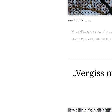
read more …
→
Veröffentlicht in / po
CEMETRY
,
DEATH
,
EDITORIAL
,
„Vergiss 