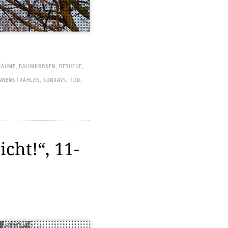
BÄUME
,
BAUMKRONEN
,
BESUCHE
,
NNENSTRAHLEN
,
SUNRAYS
,
TOD
,
cht!“, 11-