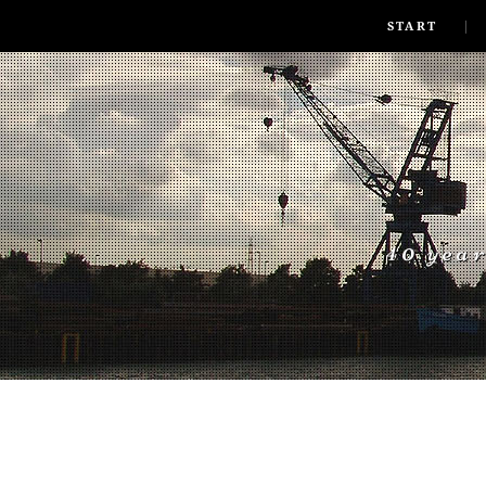
SKIP TO CONLANDSCAPET
MENU
START
40 yea