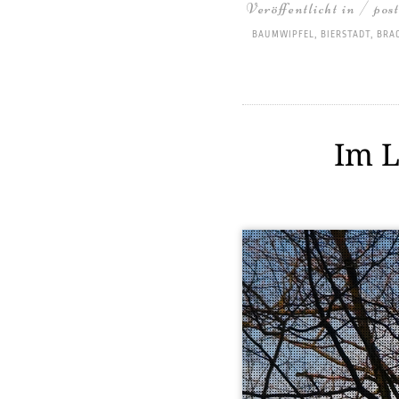
Veröffentlicht in / pos
BAUMWIPFEL
,
BIERSTADT
,
BRA
Im L