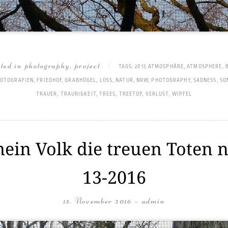
sted in
photography
,
project
|
TAGS:
2017
,
ATMOSPHÄRE
,
ATMOSPHERE
,
FOTOGRAFIEN
,
FRIEDHOF
,
GRABHÜGEL
,
LOSS
,
NATUR
,
NRW
,
PHOTOGRAPHY
,
SADNESS
,
SO
TRAUER
,
TRAURIGKEIT
,
TREES
,
TREETOP
,
VERLUST
,
WIPFEL
mein Volk die treuen Toten ni
13-2016
13. November 2016
—
admin