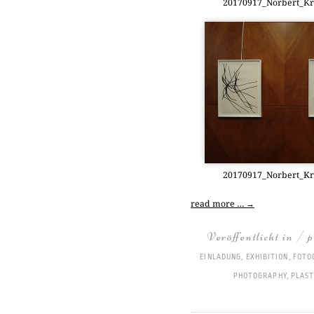
20170917_Norbert_Kr
20170917_Norbert_Kr
read more …
→
Veröffentlicht in / 
EINLADUNG
,
EXHIBITION
,
FOTO
PHOTOGRAPHY
,
PLAST