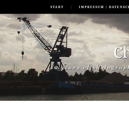
SKIP TO CONLANDSCAPET
MENU
START
IMPRESSUM / DATENSC
Ch
40 years of photogra