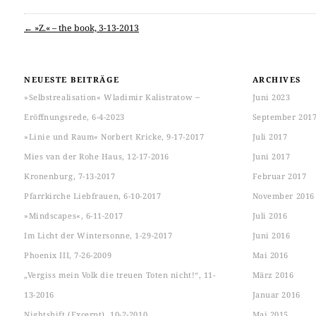
←
»Z.« – the book, 3-13-2013
Post navigation
NEUESTE BEITRÄGE
ARCHIVES
»Selbstrealisation« Wladimir Kalistratow ‒
Juni 2023
Eröffnungsrede, 6-4-2023
September 201
»Linie und Raum« Norbert Kricke, 9-17-2017
Juli 2017
Mies van der Rohe Haus, 12-17-2016
Juni 2017
Kronenburg, 7-13-2017
Februar 2017
Pfarrkirche Liebfrauen, 6-10-2017
November 2016
»Mindscapes«, 6-11-2017
Juli 2016
Im Licht der Wintersonne, 1-29-2017
Juni 2016
Phoenix III, 7-26-2009
Mai 2016
„Vergiss mein Volk die treuen Toten nicht!“, 11-
März 2016
13-2016
Januar 2016
Nightshift (Excerpt), 10-2-2010
Mai 2015