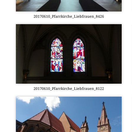
20170610_Pfarrkirche_Liebfrauen_8426
20170610_Pfarrkirche_Liebfrauen_8122