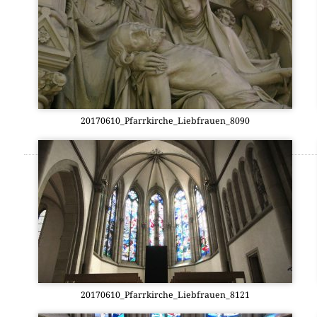
20170610_Pfarrkirche_Liebfrauen_8090
20170610_Pfarrkirche_Liebfrauen_8121