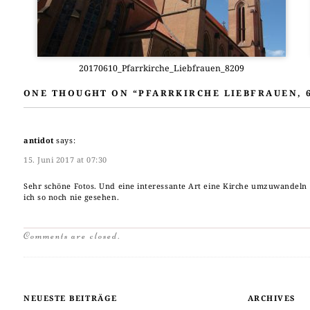
20170610_Pfarrkirche_Liebfrauen_8209
ONE THOUGHT ON “
PFARRKIRCHE LIEBFRAUEN, 6
antidot
says:
15. Juni 2017 at 07:30
Sehr schö­ne Fotos. Und eine inter­es­san­te Art eine Kir­che umzu­wan­deln
ich so noch nie gese­hen.
Comments are closed.
NEUESTE BEITRÄGE
ARCHIVES