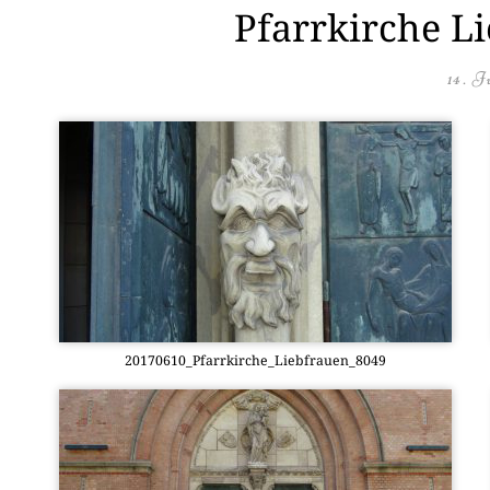
Pfarrkirche L
14. J
20170610_Pfarrkirche_Liebfrauen_8049