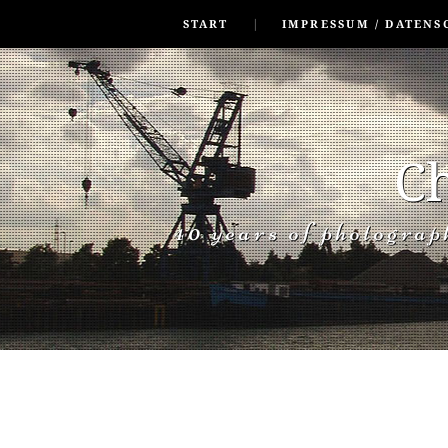
SKIP TO CONLANDSCAPET
MENU
START
IMPRESSUM / DATENS
Ch
40 years of photogra