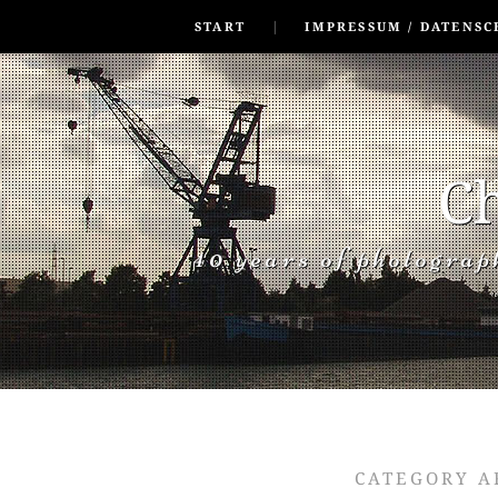
SKIP TO CONLANDSCAPET
MENU
START
IMPRESSUM / DATENSC
Ch
40 years of photogra
CATEGORY A