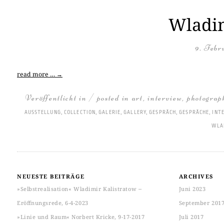
Wladim
9. Febr
read more …
→
Veröffentlicht in / posted in
art
,
interview
,
photograp
AUSSTELLUNG
,
COLLECTION
,
GALERIE
,
GALLERY
,
GESPRÄCH
,
GESPRÄCHE
,
INT
WLA
NEUESTE BEITRÄGE
ARCHIVES
»Selbstrealisation« Wladimir Kalistratow ‒
Juni 2023
Eröffnungsrede, 6-4-2023
September 201
»Linie und Raum« Norbert Kricke, 9-17-2017
Juli 2017