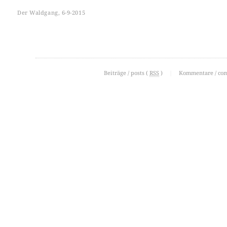
Der Waldgang, 6-9-2015
Beiträge / posts (
RSS
)
|
Kommentare / co