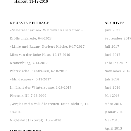
←
Haircut, 11-12-2010
Post navigation
NEUESTE BEITRÄGE
ARCHIVES
»Selbstrealisation« Wladimir Kalistratow ‒
Juni 2023
Eröffnungsrede, 6-4-2023
September 201
»Linie und Raum« Norbert Kricke, 9-17-2017
Juli 2017
Mies van der Rohe Haus, 12-17-2016
Juni 2017
Kronenburg, 7-13-2017
Februar 2017
Pfarrkirche Liebfrauen, 6-10-2017
November 2016
»Mindscapes«, 6-11-2017
Juli 2016
Im Licht der Wintersonne, 1-29-2017
Juni 2016
Phoenix III, 7-26-2009
Mai 2016
„Vergiss mein Volk die treuen Toten nicht!“, 11-
März 2016
13-2016
Januar 2016
Nightshift (Excerpt), 10-2-2010
Mai 2015
April 2015