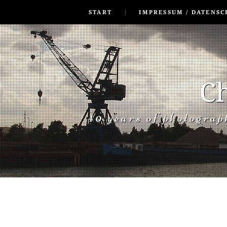
SKIP TO CONLANDSCAPET
MENU
START
IMPRESSUM / DATENSC
Ch
40 years of photogra