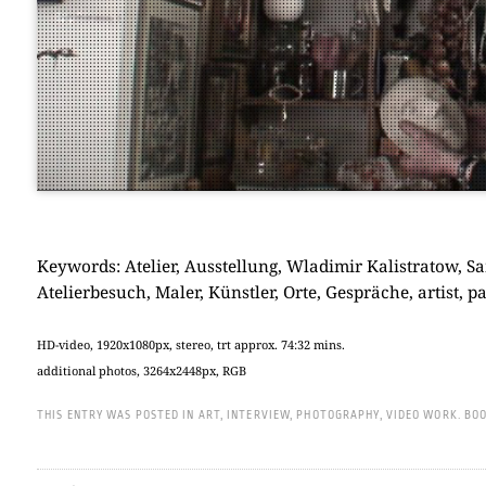
Key­words: Ate­lier, Aus­stel­lung, Wla­di­mir Kali­stra­tow, 
Ate­lier­be­such, Maler, Künst­ler, Orte, Gesprä­che, artist, pai
HD-video, 1920x1080px, ste­reo, trt approx. 74:32 mins.
addi­tio­nal pho­tos, 3264x2448px, RGB
THIS ENTRY WAS POSTED IN
ART
,
INTERVIEW
,
PHOTOGRAPHY
,
VIDEO WORK
.
BOO