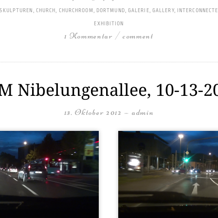
-SKULPTUREN
,
CHURCH
,
CHURCHROOM
,
DORTMUND
,
GALERIE
,
GALLERY
,
INTERCONNECT
EXHIBITION
1 Kommentar / comment
M Nibelungenallee, 10-13-2
13. Oktober 2012
—
admin