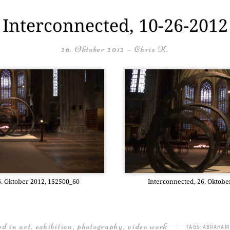
Interconnected, 10-26-2012
26. Oktober 2012
—
Chris K.
26. Okto­ber 2012, 152500_60
Inter­con­nec­ted, 26. Okto­
ted in
art
,
exhibition
,
photography
,
video work
|
TAGS:
ABRAHAM 