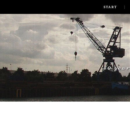
SKIP TO CONLANDSCAPET
MENU
START
40 yea