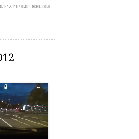
ED
,
NRW
,
REINOLDIKIRCHE
,
SOLO
012