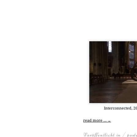
Inter­con­nec­ted, 
read more …
→
Veröffentlicht in / pos