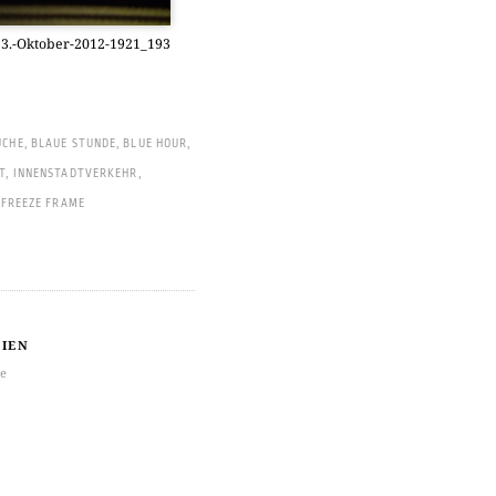
3.-Oktober-2012-1921_193
UCHE
,
BLAUE STUNDE
,
BLUE HOUR
,
T
,
INNENSTADTVERKEHR
,
 FREEZE FRAME
IEN
re