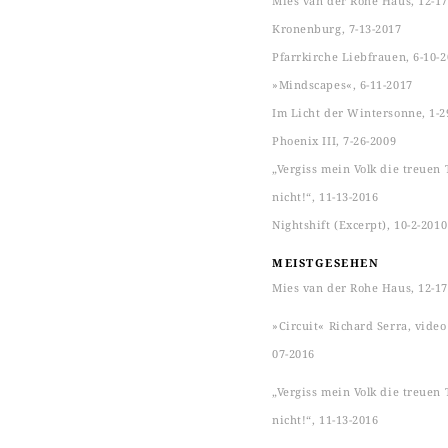
Mies van der Rohe Haus, 12-17
Kronenburg, 7-13-2017
Pfarrkirche Liebfrauen, 6-10-
»Mindscapes«, 6-11-2017
Im Licht der Wintersonne, 1-2
Phoenix III, 7-26-2009
„Vergiss mein Volk die treuen 
nicht!“, 11-13-2016
Nightshift (Excerpt), 10-2-2010
MEISTGESEHEN
Mies van der Rohe Haus, 12-17
»Circuit« Richard Serra, video s
07-2016
„Vergiss mein Volk die treuen 
nicht!“, 11-13-2016