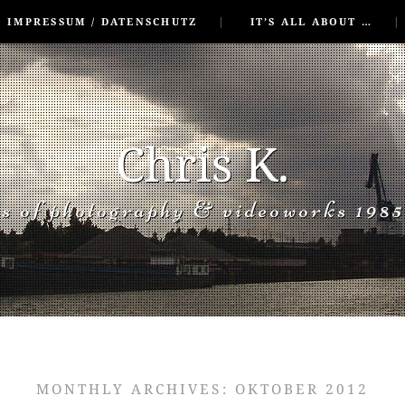
IMPRESSUM / DATENSCHUTZ
IT’S ALL ABOUT …
Chris K.
rs of photography & videoworks 1985
MONTHLY ARCHIVES:
OKTOBER 2012