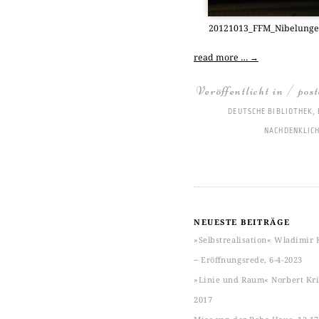
20121013_FFM_Nibelungen
read more …
→
Veröffentlicht in / pos
DEUTSCHE BIBLIOTHEK
,
NACHDENKLIC
NEUESTE BEITRÄGE
»Selbstrealisation« Wladimir 
‒ Eröffnungsrede, 6-4-2023
»Linie und Raum« Norbert Kric
2017