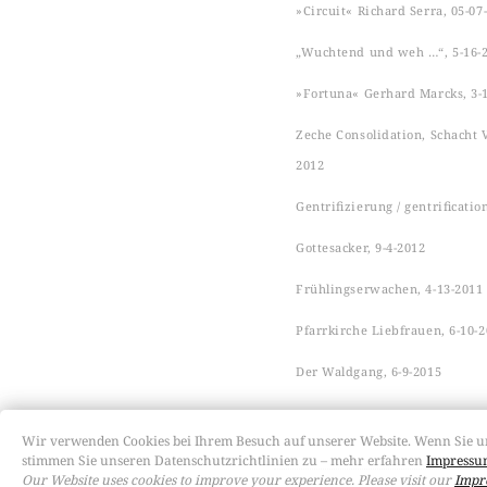
»Circuit« Richard Serra, 05-07
„Wuchtend und weh …“, 5-16-
»Fortuna« Gerhard Marcks, 3-
Zeche Consolidation, Schacht VI
2012
Gentrifizierung / gentrificatio
Gottesacker, 9-4-2012
Frühlingserwachen, 4-13-2011
Pfarrkirche Liebfrauen, 6-10-
Der Waldgang, 6-9-2015
Wir verwenden Cookies bei Ihrem Besuch auf unserer Website. Wenn Sie u
stimmen Sie unseren Datenschutzrichtlinien zu – mehr erfahren
Impressum
Our Website uses cookies to improve your experience. Please visit our
Impr