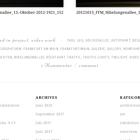
allee_13.-Oktober-2012-1921_152
20121013_FFM_Nibelungenallee_1
ted in
project
,
video work
|
TAGS:
2012
,
ADICKESALLEE
,
AUTOFAHRT
,
BES
EUROPATURM
,
FRANKFURT AM MAIN
,
FRANKFURT/MAIN
,
GALERIE
,
GALLERY
,
HEIMFAHR
HKEITEN
,
NIBELUNGENALLEE
,
RÜCKFAHRT
,
TRAFFIC
,
TRAFFIC LIGHTS
,
TWILIGHT
,
VIDEO
1 Kommentar / comment
ARCHIVES
KATEGOR
Kalistratow
Juni 2023
architectu
September 2017
art
ke, 9-17-
Juli 2017
exhibition
Juni 2017
interview