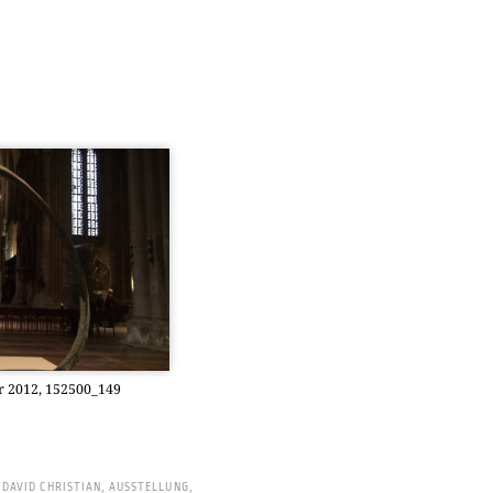
ber 2012, 152500_149
DAVID CHRISTIAN
,
AUSSTELLUNG
,