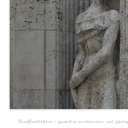
Veröffentlicht in / posted in
architecture
,
art
,
photo