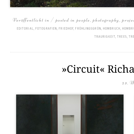
Veröffentlicht in / posted in
people
,
photography
,
proje
EDITORIAL
,
FOTOGRAFIEN
,
FRIEDHOF
,
FRÜHLINGSGRÜN
,
HOMBRUCH
,
HOMBR
TRAURIGKEIT
,
TREES
,
TR
»Circuit« Rich
23. 