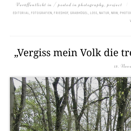
Veröffentlicht in / posted in
photography
,
project
|
EDITORIAL
,
FOTOGRAFIEN
,
FRIEDHOF
,
GRABHÜGEL
,
LOSS
,
NATUR
,
NRW
,
PHOTO
„Vergiss mein Volk die t
13. Nov