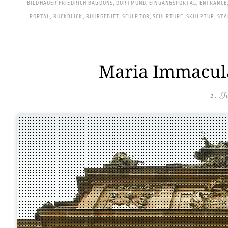
BILDHAUER FRIEDRICH BAGDONS
,
DORTMUND
,
EINGANGSPORTAL
,
ENTRANCE
PORTAL
,
RÜCKBLICK
,
RUHRGEBIET
,
SCULPTOR
,
SCULPTURE
,
SKULPTUR
,
STÄ
Maria Immacula
2. J