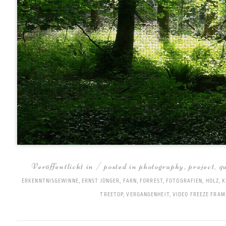
Veröffentlicht in / posted in
photography
,
project
,
q
ERKENNTNISGEWINNE
,
ERNST JÜNGER
,
FARN
,
FORREST
,
FOTOGRAFIEN
,
HOLZ
,
K
TREETOP
,
VERGANGENHEIT
,
VIDEO FREEZE FRAM