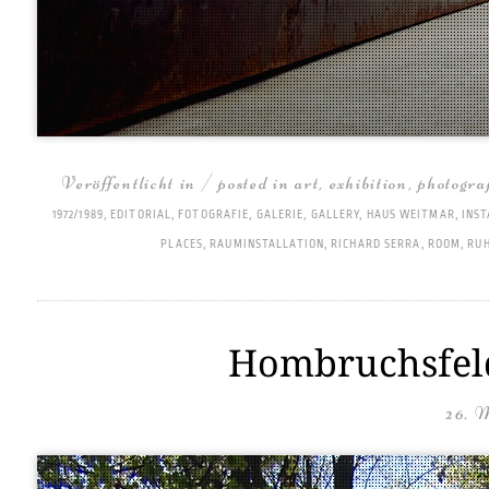
Veröffentlicht in / posted in
art
,
exhibition
,
photogra
1972/1989
,
EDITORIAL
,
FOTOGRAFIE
,
GALERIE
,
GALLERY
,
HAUS WEITMAR
,
INST
PLACES
,
RAUMINSTALLATION
,
RICHARD SERRA
,
ROOM
,
RUH
Hombruchsfeld 
26. 