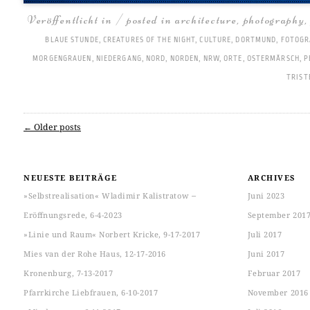
Veröffentlicht in / posted in
architecture
,
photography
BLAUE STUNDE
,
CREATURES OF THE NIGHT
,
CULTURE
,
DORTMUND
,
FOTOGR
MORGENGRAUEN
,
NIEDERGANG
,
NORD
,
NORDEN
,
NRW
,
ORTE
,
OSTERMÄRSCH
,
P
TRIST
←
Older posts
Post navigation
NEUESTE BEITRÄGE
ARCHIVES
»Selbstrealisation« Wladimir Kalistratow ‒
Juni 2023
Eröffnungsrede, 6-4-2023
September 201
»Linie und Raum« Norbert Kricke, 9-17-2017
Juli 2017
Mies van der Rohe Haus, 12-17-2016
Juni 2017
Kronenburg, 7-13-2017
Februar 2017
Pfarrkirche Liebfrauen, 6-10-2017
November 2016