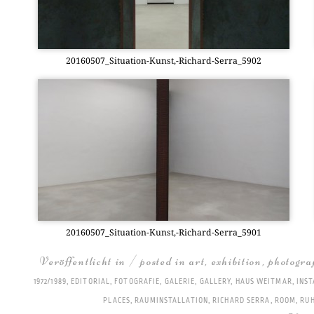
20160507_Situation-Kunst,-Richard-Serra_5902
20160507_Situation-Kunst,-Richard-Serra_5901
Veröffentlicht in / posted in
art
,
exhibition
,
photogra
1972/1989
,
EDITORIAL
,
FOTOGRAFIE
,
GALERIE
,
GALLERY
,
HAUS WEITMAR
,
INST
PLACES
,
RAUMINSTALLATION
,
RICHARD SERRA
,
ROOM
,
RUH