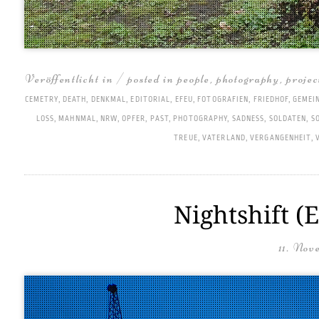
Veröffentlicht in / posted in
people
,
photography
,
projec
CEMETRY
,
DEATH
,
DENKMAL
,
EDITORIAL
,
EFEU
,
FOTOGRAFIEN
,
FRIEDHOF
,
GEMEI
LOSS
,
MAHNMAL
,
NRW
,
OPFER
,
PAST
,
PHOTOGRAPHY
,
SADNESS
,
SOLDATEN
,
S
TREUE
,
VATERLAND
,
VERGANGENHEIT
,
Nightshift (
11. Nov