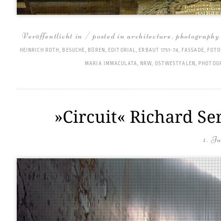
Veröffentlicht in / posted in
architecture
,
photography
HEINRICH ROTH
,
BESUCHE
,
BÜREN
,
EDITORIAL
,
ERBAUT 1751-74
,
FASSADE
,
FOTO
MARIA IMMACULATA
,
NRW
,
OSTWESTFALEN
,
PHOTOG
»Circuit« Richard Ser
1. J