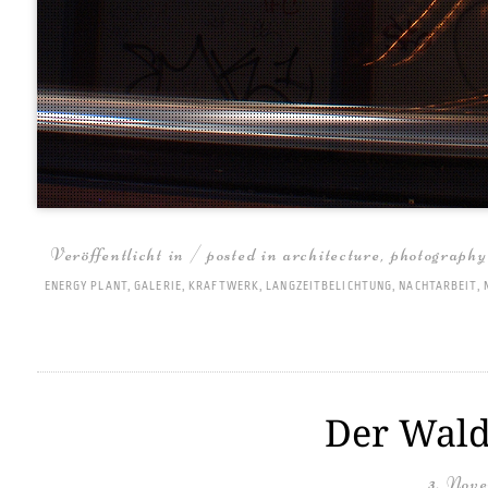
Veröffentlicht in / posted in
architecture
,
photography
ENERGY PLANT
,
GALERIE
,
KRAFTWERK
,
LANGZEITBELICHTUNG
,
NACHTARBEIT
,
Der Wald
3. Nov