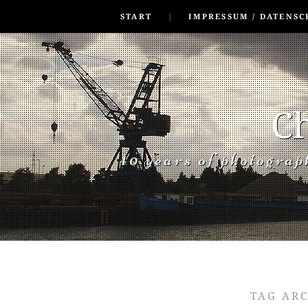
SKIP TO CONLANDSCAPET
MENU
START
IMPRESSUM / DATENSC
Ch
40 years of photogra
TAG AR