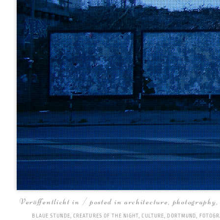
Veröffentlicht in / posted in
architecture
,
photography
BLAUE STUNDE
,
CREATURES OF THE NIGHT
,
CULTURE
,
DORTMUND
,
FOTOGR