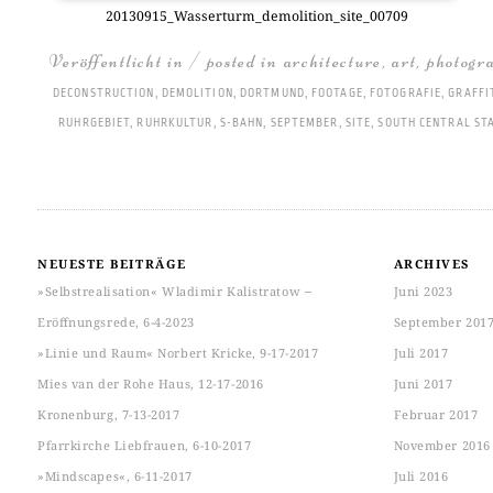
20130915_Wasserturm_demolition_site_00709
Veröffentlicht in / posted in
architecture
,
art
,
photogr
DECONSTRUCTION
,
DEMOLITION
,
DORTMUND
,
FOOTAGE
,
FOTOGRAFIE
,
GRAFFI
RUHRGEBIET
,
RUHRKULTUR
,
S-BAHN
,
SEPTEMBER
,
SITE
,
SOUTH CENTRAL ST
NEUESTE BEITRÄGE
ARCHIVES
»Selbstrealisation« Wladimir Kalistratow ‒
Juni 2023
Eröffnungsrede, 6-4-2023
September 201
»Linie und Raum« Norbert Kricke, 9-17-2017
Juli 2017
Mies van der Rohe Haus, 12-17-2016
Juni 2017
Kronenburg, 7-13-2017
Februar 2017
Pfarrkirche Liebfrauen, 6-10-2017
November 2016
»Mindscapes«, 6-11-2017
Juli 2016