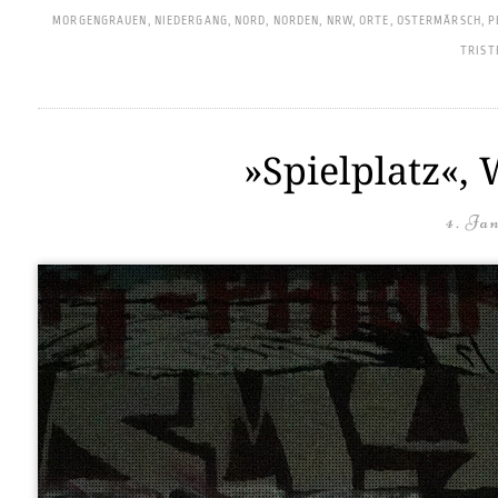
MORGENGRAUEN
,
NIEDERGANG
,
NORD
,
NORDEN
,
NRW
,
ORTE
,
OSTERMÄRSCH
,
P
TRIST
»Spielplatz«,
4. Ja