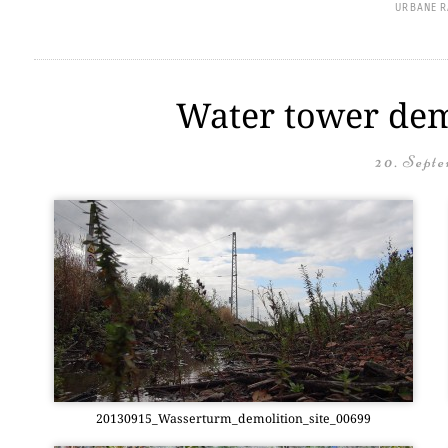
URBANE 
Water tower demo
20. Septe
20130915_Wasserturm_demolition_site_00699