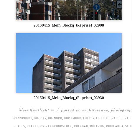
20150415_Mein_Blockq_(Reprise)_02908
20150415_Mein_Blockq_(Reprise)_02930
Veröffentlicht in / posted in
architecture
,
photogra
BRENNPUNKT
,
DO-CITY
,
DO-NORD
,
DORTMUND
,
EDITORIAL
,
FOTOGRAFIE
,
GRAFF
PLACES
,
PLATTE
,
PRIVATGRUNDSTÜCK
,
RÜCKBAU
,
RÜCKZUG
,
RUHR AREA
,
SCH