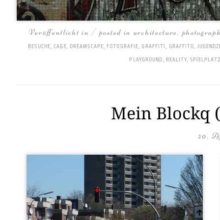
Veröffentlicht in / posted in
architecture
,
photograp
BESUCHE
,
CAGE
,
DREAMSCAPE
,
FOTOGRAFIE
,
GRAFFITI
,
GRAFFITO
,
JUGEND
PLAYGROUND
,
REALITY
,
SPIELPLAT
Mein Blockq (
20. A