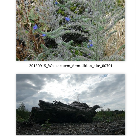
20130915_Wasserturm_demolition_site_00701