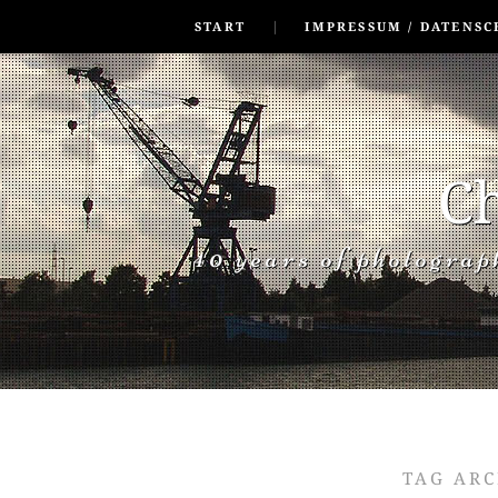
SKIP TO CONLANDSCAPET
MENU
START
IMPRESSUM / DATENSC
Ch
40 years of photogra
TAG AR