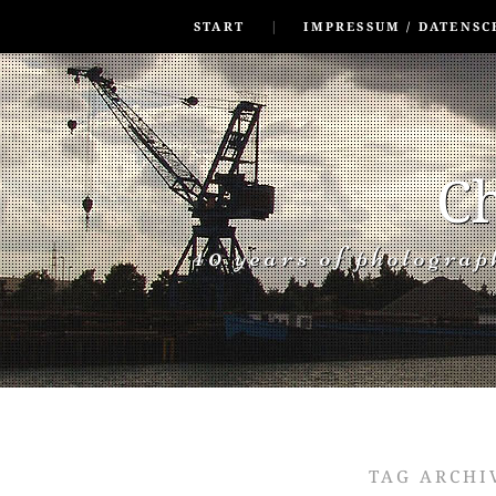
SKIP TO CONLANDSCAPET
MENU
START
IMPRESSUM / DATENSC
Ch
40 years of photogra
TAG ARCHI