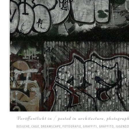
Veröffentlicht in / posted in
architecture
,
photograp
BESUCHE
,
CAGE
,
DREAMSCAPE
,
FOTOGRAFIE
,
GRAFFITI
,
GRAFFITO
,
JUGEND