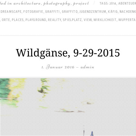
sted in
architecture
,
photography
,
project
|
TAGS:
2014
,
ABENTEUER
,
DREAMSCAPE
,
FOTOGRAFIE
,
GRAFFITI
,
GRAFFITO
,
JUGENDZENTRUM
,
KÄFIG
,
NACHDENK
,
ORTE
,
PLACES
,
PLAYGROUND
,
REALITY
,
SPIELPLATZ
,
VIEW
,
WIRKLICHKEIT
,
WUPPERTA
Wildgänse, 9-29-2015
1. Januar 2016
—
admin