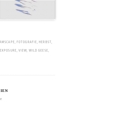
AMSCAPE
,
FOTOGRAFIE
,
HERBST
,
 EXPOSURE
,
VIEW
,
WILD GEESE
,
IEN
re