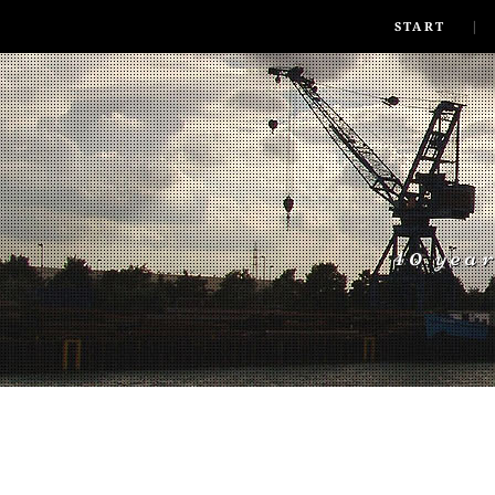
SKIP TO CONLANDSCAPET
MENU
START
40 yea