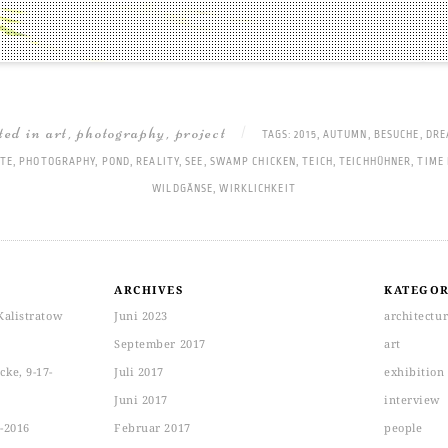
sted in
art
,
photography
,
project
|
TAGS:
2015
,
AUTUMN
,
BESUCHE
,
DRE
TE
,
PHOTOGRAPHY
,
POND
,
REALITY
,
SEE
,
SWAMP CHICKEN
,
TEICH
,
TEICHHÜHNER
,
TIME
WILDGÄNSE
,
WIRKLICHKEIT
ARCHIVES
KATEGOR
Kalistratow
Juni 2023
architectu
September 2017
art
ke, 9-17-
Juli 2017
exhibition
Juni 2017
interview
-2016
Februar 2017
people