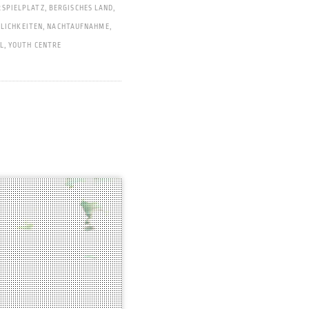
SPIELPLATZ
,
BERGISCHES LAND
,
LICHKEITEN
,
NACHTAUFNAHME
,
L
,
YOUTH CENTRE