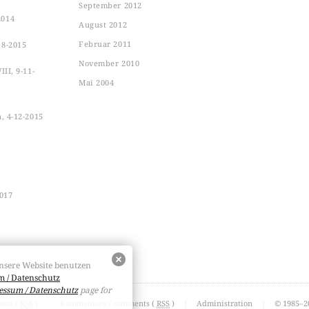
September 2012
2014
August 2012
Februar 2011
18-2015
November 2010
II, 9-11-
Mai 2004
n, 4-12-2015
2017
nsere Website benutzen
 / Datenschutz
essum / Datenschutz
page for
osts (
RSS
)
|
Kommentare / comments (
RSS
)
|
Administration
|
© 1985–20