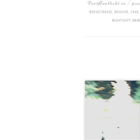
Veröffentlicht in / po
BERGSTRASSE
,
BESUCHE
,
CAGE
NIGHTSHOT
,
NRW