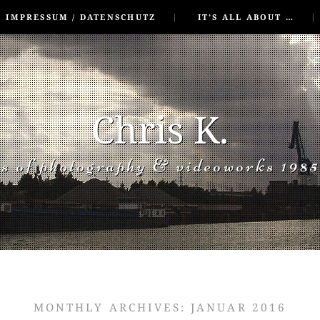
IMPRESSUM / DATENSCHUTZ
IT’S ALL ABOUT …
Chris K.
rs of photography & videoworks 1985
MONTHLY ARCHIVES:
JANUAR 2016