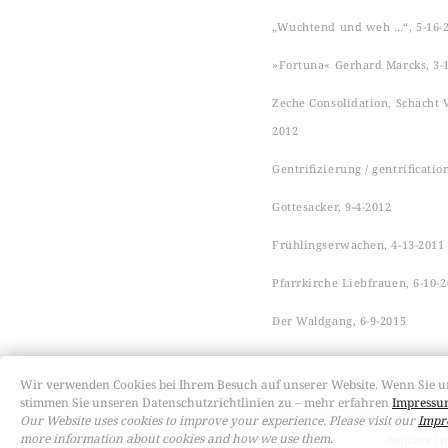
„Wuchtend und weh …“, 5-16-
»Fortuna« Gerhard Marcks, 3-
Zeche Consolidation, Schacht VI
2012
Gentrifizierung / gentrificatio
Gottesacker, 9-4-2012
Frühlingserwachen, 4-13-2011
Pfarrkirche Liebfrauen, 6-10-
Der Waldgang, 6-9-2015
Wir verwenden Cookies bei Ihrem Besuch auf unserer Website. Wenn Sie u
stimmen Sie unseren Datenschutzrichtlinien zu – mehr erfahren
Impressum
Our Website uses cookies to improve your experience. Please visit our
Impr
more information about cookies and how we use them.
Beiträge / p