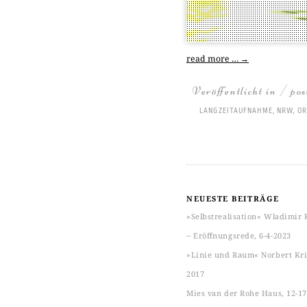
read more …
→
Veröffentlicht in / po
LANGZEITAUFNAHME
,
NRW
,
OR
NEUESTE BEITRÄGE
»Selbstrealisation« Wladimir 
‒ Eröffnungsrede, 6-4-2023
»Linie und Raum« Norbert Kric
2017
Mies van der Rohe Haus, 12-17