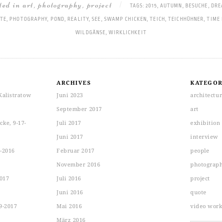
sted in
art
,
photography
,
project
|
TAGS:
2015
,
AUTUMN
,
BESUCHE
,
DRE
TE
,
PHOTOGRAPHY
,
POND
,
REALITY
,
SEE
,
SWAMP CHICKEN
,
TEICH
,
TEICHHÜHNER
,
TIME
WILDGÄNSE
,
WIRKLICHKEIT
ARCHIVES
KATEGOR
Kalistratow
Juni 2023
architectu
September 2017
art
ke, 9-17-
Juli 2017
exhibition
Juni 2017
interview
-2016
Februar 2017
people
November 2016
photograp
2017
Juli 2016
project
Juni 2016
quote
9-2017
Mai 2016
video wor
März 2016