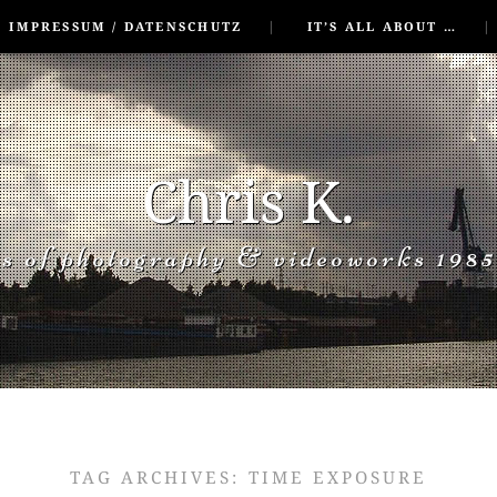
IMPRESSUM / DATENSCHUTZ
IT’S ALL ABOUT …
Chris K.
rs of photography & videoworks 1985
TAG ARCHIVES:
TIME EXPOSURE