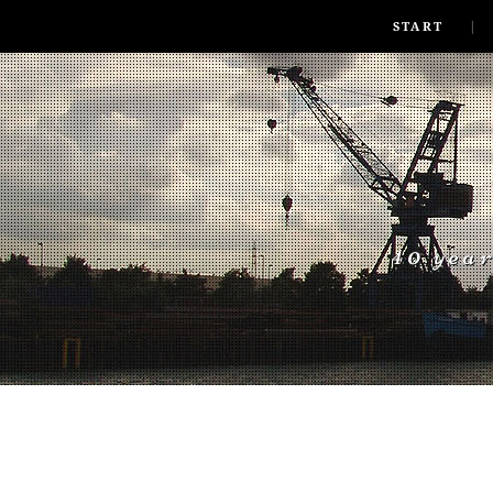
SKIP TO CONLANDSCAPET
MENU
START
40 yea