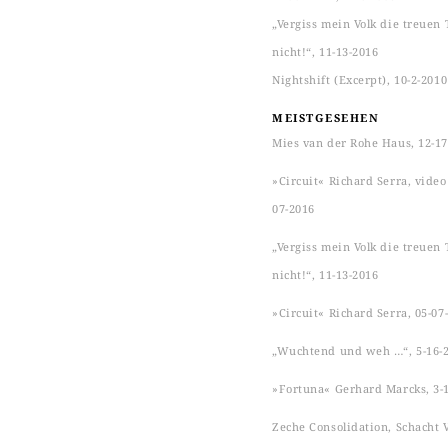
„Vergiss mein Volk die treuen 
nicht!“, 11-13-2016
Nightshift (Excerpt), 10-2-2010
MEISTGESEHEN
Mies van der Rohe Haus, 12-17
»Circuit« Richard Serra, video s
07-2016
„Vergiss mein Volk die treuen 
nicht!“, 11-13-2016
»Circuit« Richard Serra, 05-07
„Wuchtend und weh …“, 5-16-
»Fortuna« Gerhard Marcks, 3-
Zeche Consolidation, Schacht VI