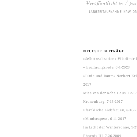
Veröffentlicht in / po
LANGZEITAUFNAHME
,
NRW
,
OR
NEUESTE BEITRÄGE
»Selbstrealisation« Wladimir 
‒ Eröffnungsrede, 6-4-2023
»Linie und Raum« Norbert Kric
2017
Mies van der Rohe Haus, 12-17
Kronenburg, 7-13-2017
Pfarrkirche Liebfrauen, 6-10-
»Mindscapes«, 6-11-2017
Im Licht der Wintersonne, 1-2
Phoenix III, 7-26-2009