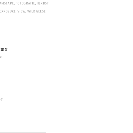
AMSCAPE
,
FOTOGRAFIE
,
HERBST
,
 EXPOSURE
,
VIEW
,
WILD GEESE
,
IEN
re
hy
k