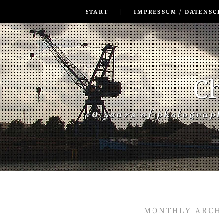
SKIP TO CONLANDSCAPET
MENU
START
IMPRESSUM / DATENSC
Ch
40 years of photogra
MONTHLY ARC