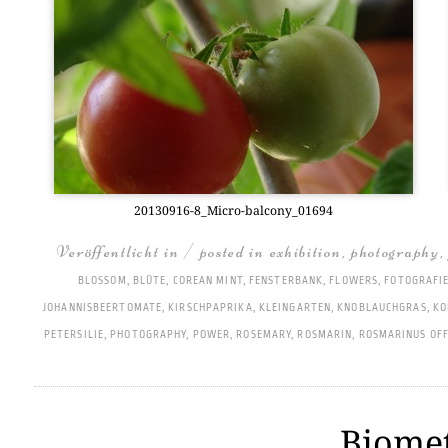
20130916-8_Mi­cro-bal­c­o­ny­_01694
Veröffentlicht in / posted in
exhibition
,
photography
BLOSSOM
,
BLÜTE
,
COREAN MINT
,
FENSTERBANK
,
FLOWERS
,
FOTOGRAFI
JOHANNISBEERTOMATE
,
KIRSCHPAPRIKA
,
KLEINGARTEN
,
KNOBLAUCHGRAS
,
KO
PETERSILIE
,
PHOTOGRAPHY
,
POWER
,
ROSEMARY
,
ROSMARIN
,
ROSMARINUS OFF
Biomet