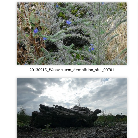
20130915_Wasserturm_demolition_site_00701