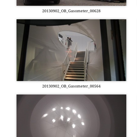
20130902_OB_Gasometer_00628
20130902_OB_Gasometer_00564