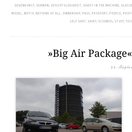
GEGENKUNST
,
GERMAN
,
GESICHTSLOSIGKEIT
,
GHOST IN THE MACHINE
,
GLASS
MODEL
,
MOTIV
,
NOTHING AT ALL
,
OWNERSHIP
,
PASS
,
PASSPORT
,
PEOPLE
,
PHOT
SELF SHOT
,
SHIRT
,
SICKNESS
,
STUFF
,
TEC
»Big Air Package«
22. Septe