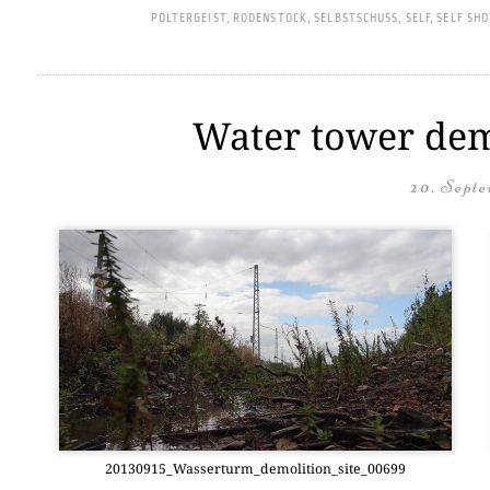
POLTERGEIST
,
RODENSTOCK
,
SELBSTSCHUSS
,
SELF
,
SELF SHO
Water tower demo
20. Septe
20130915_Wasserturm_demolition_site_00699