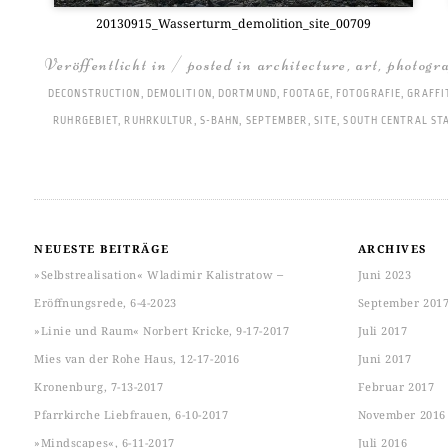
20130915_Wasserturm_demolition_site_00709
Veröffentlicht in / posted in
architecture
,
art
,
photogr
DECONSTRUCTION
,
DEMOLITION
,
DORTMUND
,
FOOTAGE
,
FOTOGRAFIE
,
GRAFFI
RUHRGEBIET
,
RUHRKULTUR
,
S-BAHN
,
SEPTEMBER
,
SITE
,
SOUTH CENTRAL ST
NEUESTE BEITRÄGE
ARCHIVES
»Selbstrealisation« Wladimir Kalistratow ‒
Juni 2023
Eröffnungsrede, 6-4-2023
September 201
»Linie und Raum« Norbert Kricke, 9-17-2017
Juli 2017
Mies van der Rohe Haus, 12-17-2016
Juni 2017
Kronenburg, 7-13-2017
Februar 2017
Pfarrkirche Liebfrauen, 6-10-2017
November 2016
»Mindscapes«, 6-11-2017
Juli 2016