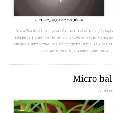
20130902_OB_Gasometer_00566
Veröffentlicht in / posted in
art
,
exhibition
,
photogr
BEGEGNUNG
,
BIG AIR PACKAGE
,
CHRISTO
,
EINDRÜCKE
,
FOTOGRAFIE
,
GALERI
INNENHÜLLE
,
INSTALLATION
,
JEAN-CLAUDE
,
KUNSTAUSSTELLUNG
,
KÜNSTLER
OBERHAUSEN
,
OBERHSN.
,
PHÄNOMENE
,
SOUNDKULISSE
,
Micro bal
21. Sep