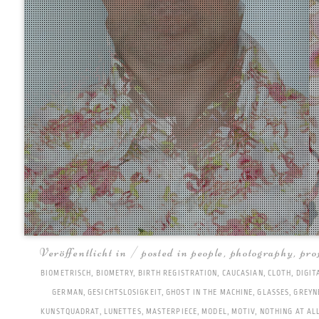
Veröffentlicht in / posted in
people
,
photography
,
pro
BIOMETRISCH
,
BIOMETRY
,
BIRTH REGISTRATION
,
CAUCASIAN
,
CLOTH
,
DIGIT
GERMAN
,
GESICHTSLOSIGKEIT
,
GHOST IN THE MACHINE
,
GLASSES
,
GREYN
KUNSTQUADRAT
,
LUNETTES
,
MASTERPIECE
,
MODEL
,
MOTIV
,
NOTHING AT AL