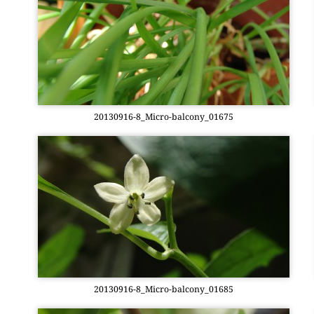
20130916-8_Mi­cro-bal­c­o­ny­_01675
20130916-8_Mi­cro-bal­c­o­ny­_01685