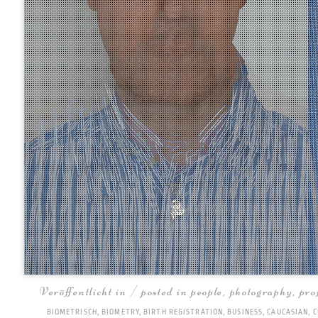
Veröffentlicht in / posted in
people
,
photography
,
pro
BIOMETRISCH
,
BIOMETRY
,
BIRTH REGISTRATION
,
BUSINESS
,
CAUCASIAN
,
C