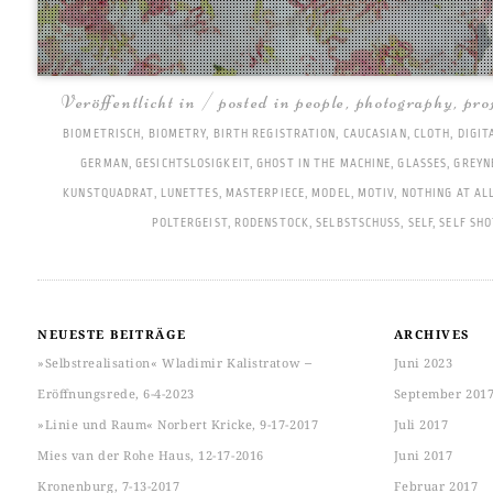
Veröffentlicht in / posted in
people
,
photography
,
pro
BIOMETRISCH
,
BIOMETRY
,
BIRTH REGISTRATION
,
CAUCASIAN
,
CLOTH
,
DIGIT
GERMAN
,
GESICHTSLOSIGKEIT
,
GHOST IN THE MACHINE
,
GLASSES
,
GREYN
KUNSTQUADRAT
,
LUNETTES
,
MASTERPIECE
,
MODEL
,
MOTIV
,
NOTHING AT AL
POLTERGEIST
,
RODENSTOCK
,
SELBSTSCHUSS
,
SELF
,
SELF SHO
NEUESTE BEITRÄGE
ARCHIVES
»Selbstrealisation« Wladimir Kalistratow ‒
Juni 2023
Eröffnungsrede, 6-4-2023
September 201
»Linie und Raum« Norbert Kricke, 9-17-2017
Juli 2017
Mies van der Rohe Haus, 12-17-2016
Juni 2017
Kronenburg, 7-13-2017
Februar 2017