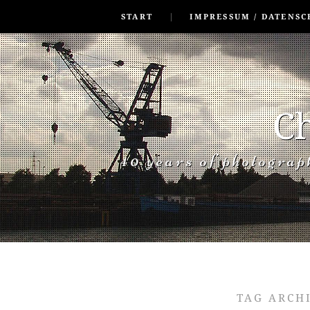
SKIP TO CONLANDSCAPET
MENU
START
IMPRESSUM / DATENSC
Ch
40 years of photogra
TAG ARCH