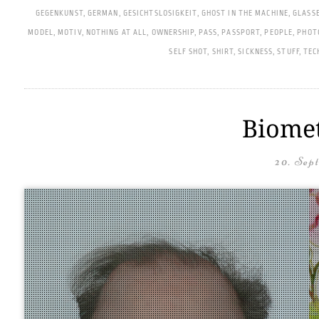
GEGENKUNST
,
GERMAN
,
GESICHTSLOSIGKEIT
,
GHOST IN THE MACHINE
,
GLASS
MODEL
,
MOTIV
,
NOTHING AT ALL
,
OWNERSHIP
,
PASS
,
PASSPORT
,
PEOPLE
,
PHOT
SELF SHOT
,
SHIRT
,
SICKNESS
,
STUFF
,
TEC
Biomet
20. Sep