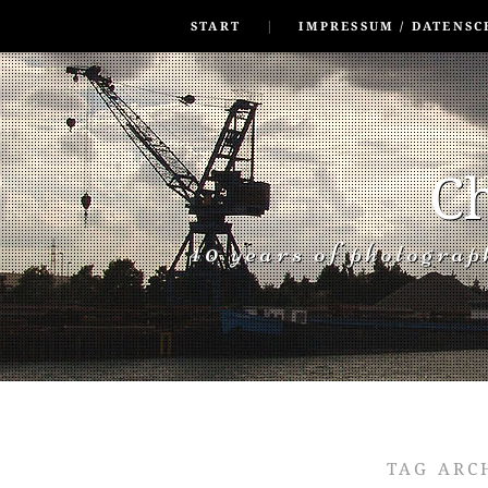
SKIP TO CONLANDSCAPET
MENU
START
IMPRESSUM / DATENSC
Ch
40 years of photogra
TAG ARC