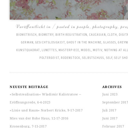
Veröffentlicht in / posted in
people
,
photography
,
pro
BIOMETRISCH
,
BIOMETRY
,
BIRTH REGISTRATION
,
CAUCASIAN
,
CLOTH
,
DIGIT
GERMAN
,
GESICHTSLOSIGKEIT
,
GHOST IN THE MACHINE
,
GLASSES
,
GREYN
KUNSTQUADRAT
,
LUNETTES
,
MASTERPIECE
,
MODEL
,
MOTIV
,
NOTHING AT AL
POLTERGEIST
,
RODENSTOCK
,
SELBSTSCHUSS
,
SELF
,
SELF SHO
NEUESTE BEITRÄGE
ARCHIVES
»Selbstrealisation« Wladimir Kalistratow ‒
Juni 2023
Eröffnungsrede, 6-4-2023
September 201
»Linie und Raum« Norbert Kricke, 9-17-2017
Juli 2017
Mies van der Rohe Haus, 12-17-2016
Juni 2017
Kronenburg, 7-13-2017
Februar 2017