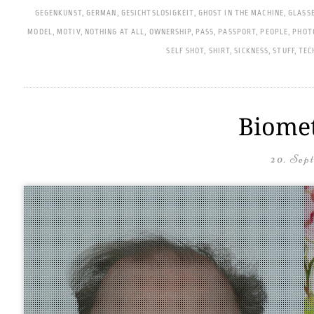
GEGENKUNST
,
GERMAN
,
GESICHTSLOSIGKEIT
,
GHOST IN THE MACHINE
,
GLASS
MODEL
,
MOTIV
,
NOTHING AT ALL
,
OWNERSHIP
,
PASS
,
PASSPORT
,
PEOPLE
,
PHOT
SELF SHOT
,
SHIRT
,
SICKNESS
,
STUFF
,
TEC
Biomet
20. Sep