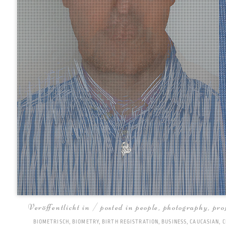
Veröffentlicht in / posted in
people
,
photography
,
pro
BIOMETRISCH
,
BIOMETRY
,
BIRTH REGISTRATION
,
BUSINESS
,
CAUCASIAN
,
C