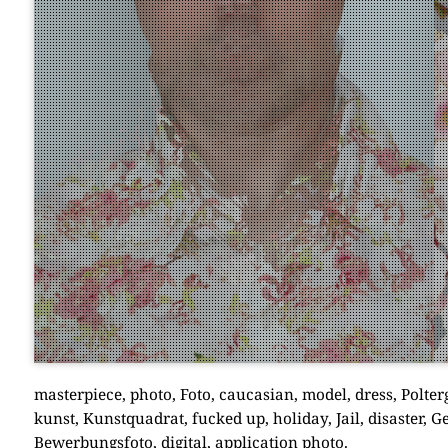
master­pie­ce, pho­to, Foto, cau­ca­si­an, model, dress, Pol­te
kunst, Kunst­qua­drat, fucked up, holi­day, Jail, dis­aster, Ges
Bewer­bungs­fo­to, digi­tal, appli­ca­ti­on pho­to.