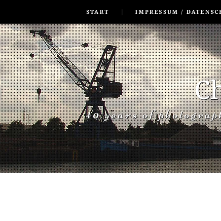
SKIP TO CONLANDSCAPET
MENU
START
IMPRESSUM / DATENSC
Ch
40 years of photogra