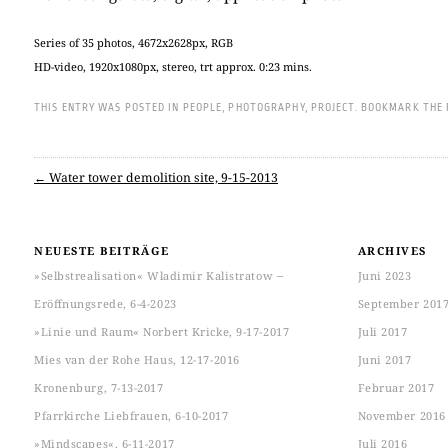
Series of 35 pho­tos, 4672x2628px, RGB
HD-video, 1920x1080px, ste­reo, trt approx. 0:23 mins.
THIS ENTRY WAS POSTED IN
PEOPLE
,
PHOTOGRAPHY
,
PROJECT
.
BOOKMARK THE 
←
Water tower demolition site, 9-15-2013
Post navigation
NEUESTE BEITRÄGE
ARCHIVES
»Selbstrealisation« Wladimir Kalistratow ‒
Juni 2023
Eröffnungsrede, 6-4-2023
September 201
»Linie und Raum« Norbert Kricke, 9-17-2017
Juli 2017
Mies van der Rohe Haus, 12-17-2016
Juni 2017
Kronenburg, 7-13-2017
Februar 2017
Pfarrkirche Liebfrauen, 6-10-2017
November 2016
»Mindscapes«, 6-11-2017
Juli 2016