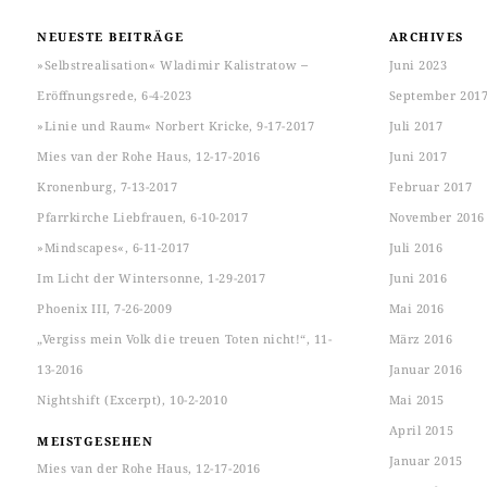
NEUESTE BEITRÄGE
ARCHIVES
»Selbstrealisation« Wladimir Kalistratow ‒
Juni 2023
Eröffnungsrede, 6-4-2023
September 201
»Linie und Raum« Norbert Kricke, 9-17-2017
Juli 2017
Mies van der Rohe Haus, 12-17-2016
Juni 2017
Kronenburg, 7-13-2017
Februar 2017
Pfarrkirche Liebfrauen, 6-10-2017
November 2016
»Mindscapes«, 6-11-2017
Juli 2016
Im Licht der Wintersonne, 1-29-2017
Juni 2016
Phoenix III, 7-26-2009
Mai 2016
„Vergiss mein Volk die treuen Toten nicht!“, 11-
März 2016
13-2016
Januar 2016
Nightshift (Excerpt), 10-2-2010
Mai 2015
April 2015
MEISTGESEHEN
Januar 2015
Mies van der Rohe Haus, 12-17-2016