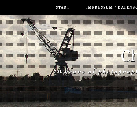
SKIP TO CONLANDSCAPET
MENU
START
IMPRESSUM / DATENS
Ch
40 years of photogra