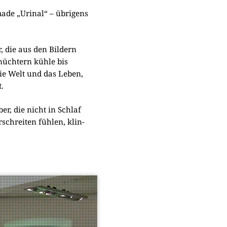
­de „Uri­nal“ – übri­gens
er, die aus den Bil­dern
nüch­tern küh­le bis
 die Welt und das Leben,
t.
aber, die nicht in Schlaf
schrei­ten füh­len, klin­