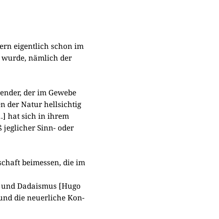
lern eigent­lich schon im
t wur­de, näm­lich der
­ren­der, der im Gewe­be
 der Natur hell­sich­tig
…] hat sich in ihrem
jeg­li­cher Sinn- oder
schaft bei­mes­sen, die im
]
] und Dada­is­mus [Hugo
nd die neu­er­li­che Kon­