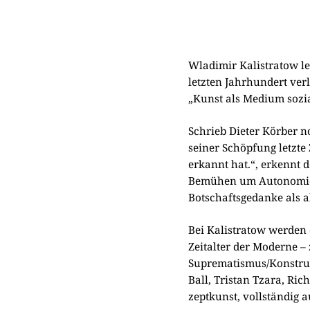
Wla­di­mir Kali­stra­tow 
letz­ten Jahr­hun­dert ver
„Kunst als Medi­um sozia­
Schrieb Die­ter Kör­ber 
sei­ner Schöp­fung letz­t
erkannt hat.“, erkennt d
Bemü­hen um Auto­no­mie u
Bot­schafts­ge­dan­ke als 
Bei Kali­stra­tow wer­den 
Zeit­al­ter der Moder­ne
Suprematismus/Konstrukt
Ball, Tri­stan Tzara, Ric
zept­kunst, voll­stän­dig a