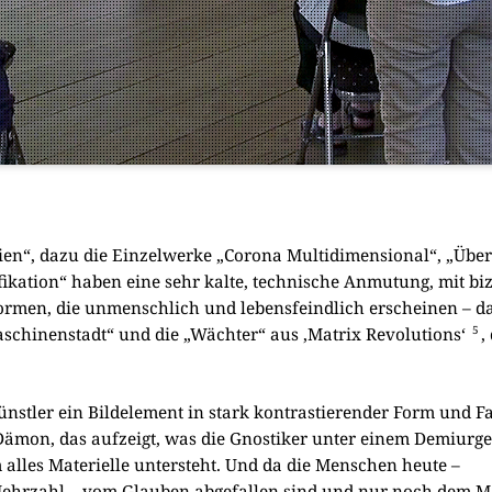
­pien“, dazu die Ein­zel­wer­ke „Coro­na Mul­ti­di­men­sio­nal“, „Über
­ka­ti­on“ haben eine sehr kal­te, tech­ni­sche Anmu­tung, mit bizar
or­men, die unmensch­lich und lebens­feind­lich erschei­nen – da
5
schi­nen­stadt“ und die „Wäch­ter“ aus ‚Matrix Revo­lu­ti­ons‘
,
nst­ler ein Bild­ele­ment in stark kon­tra­stie­ren­der Form und Fa
ämon, das auf­zeigt, was die Gno­sti­ker unter einem Demi­ur­ge
alles Mate­ri­el­le unter­steht. Und da die Men­schen heu­te –
Mehr­zahl – vom Glau­ben abge­fal­len sind und nur noch dem Mate