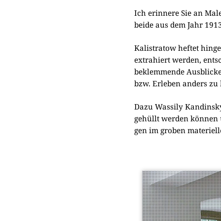
Ich erin­ne­re Sie an Ma
bei­de aus dem Jahr 1913
Kali­stra­tow hef­tet hin­g
extra­hiert wer­den, ent­
beklem­men­de Aus­blicke 
bzw. Erle­ben anders zu b
Dazu Was­si­ly Kan­din­sk
gehüllt wer­den kön­nen u
gen im gro­ben mate­ri­el­