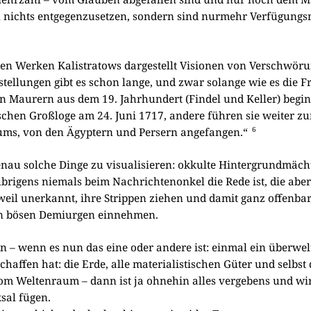
ichts ent­ge­gen­zu­set­zen, son­dern sind nur­mehr Ver­fü­gungs­m
en Wer­ken Kali­stra­tows dar­ge­stellt Visio­nen von Ver­schwö­
r­stel­lun­gen gibt es schon lan­ge, und zwar solan­ge wie es die F
 Mau­rern aus dem 19. Jahr­hun­dert (Fin­del und Kel­ler) begin
schen Groß­lo­ge am 24. Juni 1717, ande­re füh­ren sie wei­ter z
6
­tums, von den Ägyp­tern und Per­sern ange­fan­gen.“
enau sol­che Din­ge zu visua­li­sie­ren: okkul­te Hin­ter­grund­mäch­
ri­gens nie­mals beim Nach­rich­ten­on­kel die Rede ist, die abe
weil uner­kannt, ihre Strip­pen zie­hen und damit ganz offen­bar
hen bösen Demi­ur­gen ein­neh­men.
n – wenn es nun das eine oder ande­re ist: ein­mal ein über­welt
schaf­fen hat: die Erde, alle mate­ria­li­sti­schen Güter und selb
m Wel­ten­raum – dann ist ja ohne­hin alles ver­ge­bens und w
­sal fügen.