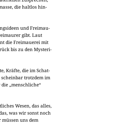
as­se, die halt­los hin-
rungs­ideen und Frei­mau­
rei­mau­rer gibt. Laut
nt die Frei­maue­rei mit
urück bis zu den Myste­ri­
te, Kräf­te, die im Schat­
r schein­bar trotz­dem im
 die „mensch­li­che“
­li­ches Wesen, das alles,
st das, was wir sonst noch
ir müs­sen uns dem