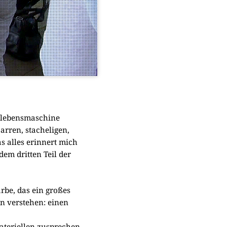
­le­bens­ma­schi­ne
­ren, sta­che­li­gen,
s alles erin­nert mich
 dem drit­ten Teil der
r­be, das ein gro­ßes
n ver­ste­hen: einen
­ri­el­len zuspre­chen,