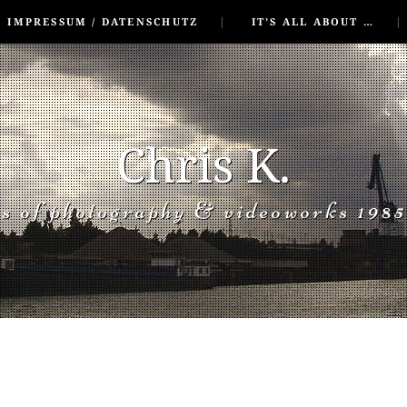
IMPRESSUM / DATENSCHUTZ
IT’S ALL ABOUT …
Chris K.
rs of photography & videoworks 1985