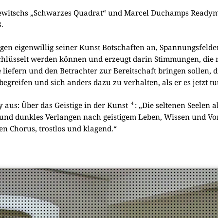
le­witschs „Schwar­zes Qua­drat“ und Mar­cel Duch­amps Rea­dy­ma
.
e­gen eigen­wil­lig sei­ner Kunst Bot­schaf­ten an, Span­nungs­fel­d
schlüs­selt wer­den kön­nen und erzeugt dar­in Stim­mun­gen, die 
lie­fern und den Betrach­ter zur Bereit­schaft brin­gen sol­len,
egrei­fen und sich anders dazu zu ver­hal­ten, als er es jetzt tu
4
y aus: Über das Gei­sti­ge in der Kunst
: „Die sel­te­nen See­len 
nd dunk­les Ver­lan­gen nach gei­sti­gem Leben, Wis­sen und Vor­
len Cho­rus, trost­los und kla­gend.“