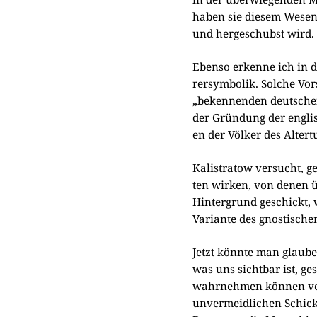
haben sie die­sem Wesen n
und her­ge­schubst wird.
Eben­so erken­ne ich in d
rer­sym­bo­lik. Sol­che Vo
„beken­nen­den deut­schen
der Grün­dung der eng­li­
en der Völ­ker des Alter
Kali­stra­tow ver­sucht, g
ten wir­ken, von denen üb
Hin­ter­grund geschickt, 
Vari­an­te des gno­sti­sc
Jetzt könn­te man glau­be
was uns sicht­bar ist, ge
wahr­neh­men kön­nen vo
unver­meid­li­chen Schick