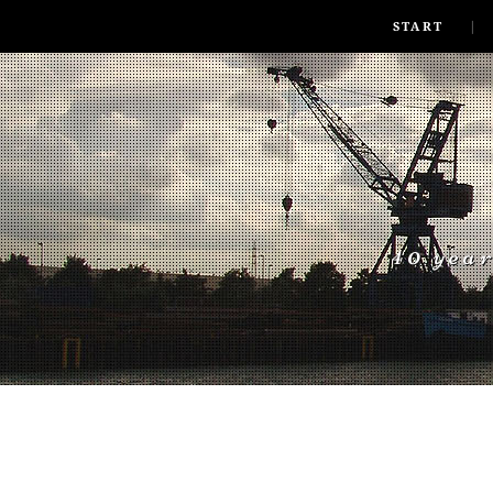
SKIP TO CONLANDSCAPET
MENU
START
40 yea