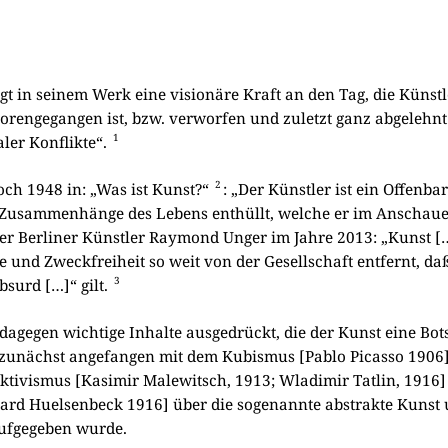
legt in sei­nem Werk eine visio­nä­re Kraft an den Tag, die Künst­
­lo­ren­ge­gan­gen ist, bzw. ver­wor­fen und zuletzt ganz abge­lehn
1
ler Kon­flik­te“.
2
noch 1948 in: „Was ist Kunst?“
: „Der Künst­ler ist ein Offen­ba
e Zusam­men­hän­ge des Lebens ent­hüllt, wel­che er im Anschau­en
er Ber­li­ner Künst­ler Ray­mond Unger im Jah­re 2013: „Kunst [
nd Zweck­frei­heit so weit von der Gesell­schaft ent­fernt, daß 
3
absurd […]“ gilt.
dage­gen wich­ti­ge Inhal­te aus­ge­drückt, die der Kunst eine Bot­
 – zunächst ange­fan­gen mit dem Kubis­mus [Pablo Picas­so 1906
ivismus [Kasi­mir Male­witsch, 1913; Wla­di­mir Tat­lin, 1916
hard Huel­sen­beck 1916] über die soge­nann­te abstrak­te Kunst u
uf­ge­ge­ben wur­de.