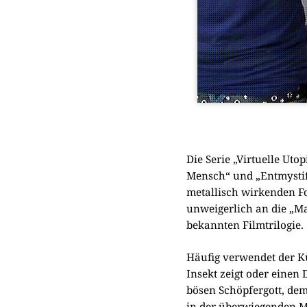
Die Serie „Vir­tu­el­le Uto
Mensch“ und „Ent­my­sti­fi
metal­lisch wir­ken­den F
unwei­ger­lich an die „Ma
bekann­ten Film­tri­lo­gie.
Häu­fig ver­wen­det der Kü
Insekt zeigt oder einen D
bösen Schöp­fer­gott, dem 
in der über­wie­gen­den 