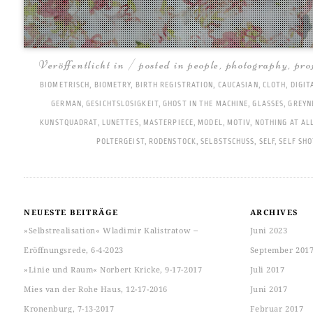
Veröffentlicht in / posted in
people
,
photography
,
pro
BIOMETRISCH
,
BIOMETRY
,
BIRTH REGISTRATION
,
CAUCASIAN
,
CLOTH
,
DIGIT
GERMAN
,
GESICHTSLOSIGKEIT
,
GHOST IN THE MACHINE
,
GLASSES
,
GREYN
KUNSTQUADRAT
,
LUNETTES
,
MASTERPIECE
,
MODEL
,
MOTIV
,
NOTHING AT AL
POLTERGEIST
,
RODENSTOCK
,
SELBSTSCHUSS
,
SELF
,
SELF SHO
NEUESTE BEITRÄGE
ARCHIVES
»Selbstrealisation« Wladimir Kalistratow ‒
Juni 2023
Eröffnungsrede, 6-4-2023
September 201
»Linie und Raum« Norbert Kricke, 9-17-2017
Juli 2017
Mies van der Rohe Haus, 12-17-2016
Juni 2017
Kronenburg, 7-13-2017
Februar 2017