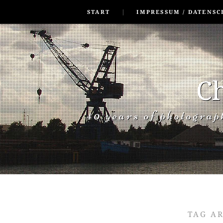
SKIP TO CONLANDSCAPET
MENU
START
IMPRESSUM / DATENSC
Ch
40 years of photogra
TAG A