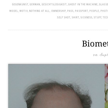
GEGENKUNST
,
GERMAN
,
GESICHTSLOSIGKEIT
,
GHOST IN THE MACHINE
,
GLASS
MODEL
,
MOTIV
,
NOTHING AT ALL
,
OWNERSHIP
,
PASS
,
PASSPORT
,
PEOPLE
,
PHOT
SELF SHOT
,
SHIRT
,
SICKNESS
,
STUFF
,
TEC
Biomet
20. Sep