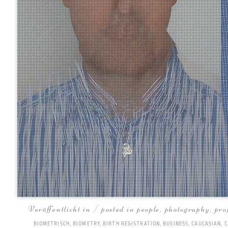
Veröffentlicht in / posted in
people
,
photography
,
pro
BIOMETRISCH
,
BIOMETRY
,
BIRTH REGISTRATION
,
BUSINESS
,
CAUCASIAN
,
C