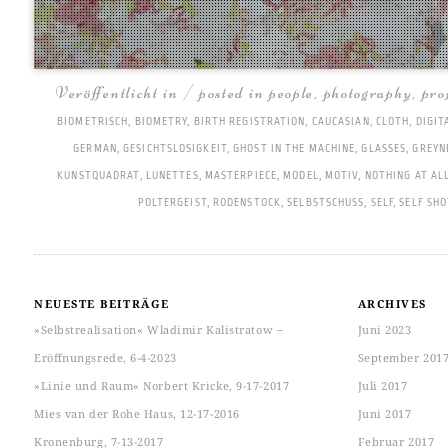
Veröffentlicht in / posted in
people
,
photography
,
pro
BIOMETRISCH
,
BIOMETRY
,
BIRTH REGISTRATION
,
CAUCASIAN
,
CLOTH
,
DIGIT
GERMAN
,
GESICHTSLOSIGKEIT
,
GHOST IN THE MACHINE
,
GLASSES
,
GREYN
KUNSTQUADRAT
,
LUNETTES
,
MASTERPIECE
,
MODEL
,
MOTIV
,
NOTHING AT AL
POLTERGEIST
,
RODENSTOCK
,
SELBSTSCHUSS
,
SELF
,
SELF SHO
NEUESTE BEITRÄGE
ARCHIVES
»Selbstrealisation« Wladimir Kalistratow ‒
Juni 2023
Eröffnungsrede, 6-4-2023
September 201
»Linie und Raum« Norbert Kricke, 9-17-2017
Juli 2017
Mies van der Rohe Haus, 12-17-2016
Juni 2017
Kronenburg, 7-13-2017
Februar 2017