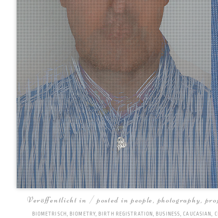
Veröffentlicht in / posted in
people
,
photography
,
pro
BIOMETRISCH
,
BIOMETRY
,
BIRTH REGISTRATION
,
BUSINESS
,
CAUCASIAN
,
C