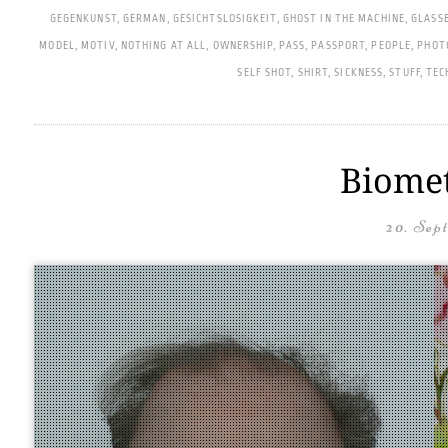
GEGENKUNST
,
GERMAN
,
GESICHTSLOSIGKEIT
,
GHOST IN THE MACHINE
,
GLASS
MODEL
,
MOTIV
,
NOTHING AT ALL
,
OWNERSHIP
,
PASS
,
PASSPORT
,
PEOPLE
,
PHOT
SELF SHOT
,
SHIRT
,
SICKNESS
,
STUFF
,
TEC
Biomet
20. Sep