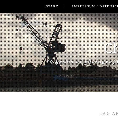
SKIP TO CONLANDSCAPET
MENU
START
IMPRESSUM / DATENSC
Ch
40 years of photogra
TAG A