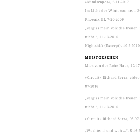
»Mindscapes«, 6-11-2017
Im Licht der Wintersonne, 1-2
Phoenix III, 7-26-2009
„Vergiss mein Volk die treuen 
nicht!“, 11-13-2016
Nightshift (Excerpt), 10-2-2010
MEISTGESEHEN
Mies van der Rohe Haus, 12-17
»Circuit« Richard Serra, video s
07-2016
„Vergiss mein Volk die treuen 
nicht!“, 11-13-2016
»Circuit« Richard Serra, 05-07
„Wuchtend und weh …“, 5-16-