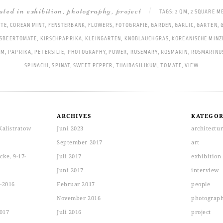
osted in
exhibition
,
photography
,
project
|
TAGS:
2 QM
,
2 SQUARE M
ÜTE
,
COREAN MINT
,
FENSTERBANK
,
FLOWERS
,
FOTOGRAFIE
,
GARDEN
,
GARLIC
,
GARTEN
,
ISBEERTOMATE
,
KIRSCHPAPRIKA
,
KLEINGARTEN
,
KNOBLAUCHGRAS
,
KOREANISCHE MINZ
UM
,
PAPRIKA
,
PETERSILIE
,
PHOTOGRAPHY
,
POWER
,
ROSEMARY
,
ROSMARIN
,
ROSMARINUS
SPINACHI
,
SPINAT
,
SWEET PEPPER
,
THAIBASILIKUM
,
TOMATE
,
VIEW
ARCHIVES
KATEGOR
Kalistratow
Juni 2023
architectu
September 2017
art
ke, 9-17-
Juli 2017
exhibition
Juni 2017
interview
-2016
Februar 2017
people
November 2016
photograp
2017
Juli 2016
project