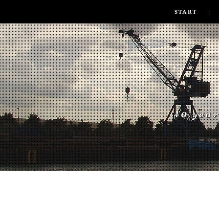
SKIP TO CONLANDSCAPET
MENU
START
40 yea