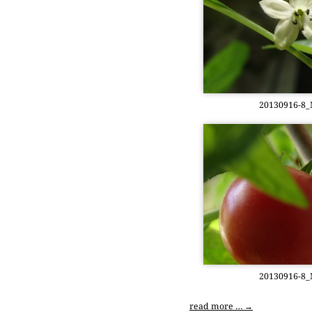
20130916-8_Mi
20130916-8_Mi
read more …
→