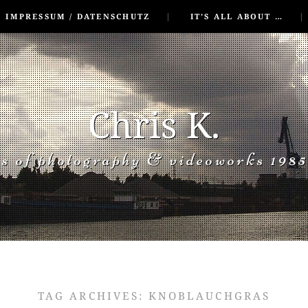
IMPRESSUM / DATENSCHUTZ
IT’S ALL ABOUT …
Chris K.
rs of photography & videoworks 1985
TAG ARCHIVES:
KNOBLAUCHGRAS