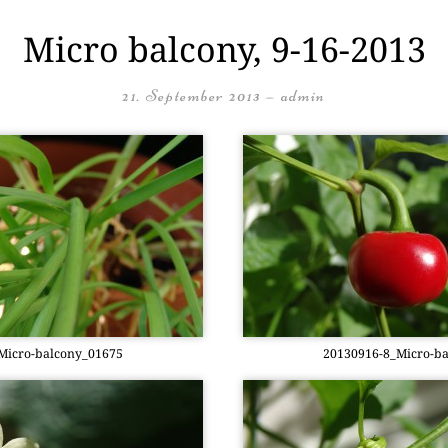
Micro balcony, 9-16-2013
21. September 2013
—
admin
­cro-bal­c­o­ny­_01675
20130916-8_Mi­cro-bal