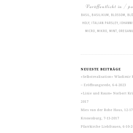
Veröffentlicht in / p
BASIL
,
BASILIKUM
,
BLOSSOM
,
BL
HOLY
,
ITALIAN PARSLEY
,
JOHANN
MICRO
,
MIKRO
,
MINT
,
OREGAN
NEUESTE BEITRÄGE
»Selbstrealisation« Wladimir 
‒ Eröffnungsrede, 6-4-2023
»Linie und Raum« Norbert Kric
2017
Mies van der Rohe Haus, 12-17
Kronenburg, 7-13-2017
Pfarrkirche Liebfrauen, 6-10-