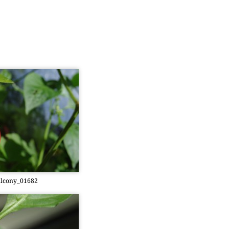
­c­o­ny­_01682