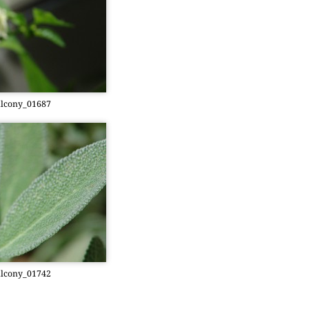
­c­o­ny­_01687
­c­o­ny­_01742