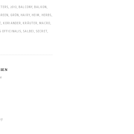
ETERS
,
2013
,
BALCONY
,
BALKON
,
GREEN
,
GRÜN
,
HAIRY
,
HEIM
,
HERBS
,
E
,
KORIANDER
,
KRÄUTER
,
MACRO
,
 OFFICINALIS
,
SALBEI
,
SECRET
,
IEN
re
hy