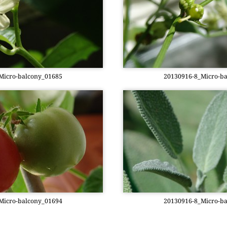
­cro-bal­c­o­ny­_01685
20130916-8_Mi­cro-bal
­cro-bal­c­o­ny­_01694
20130916-8_Mi­cro-bal