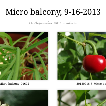
Micro balcony, 9-16-2013
21. September 2013
—
admin
­cro-bal­c­o­ny­_01675
20130916-8_Mi­cro-bal