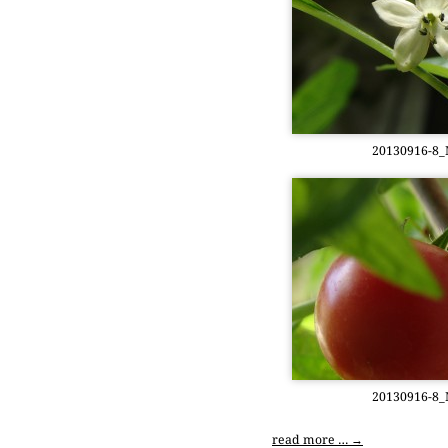
20130916-8_Mi
20130916-8_Mi
read more …
→