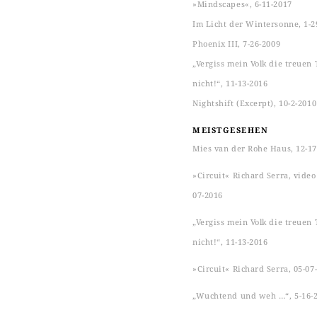
»Mindscapes«, 6-11-2017
Im Licht der Wintersonne, 1-2
Phoenix III, 7-26-2009
„Vergiss mein Volk die treuen 
nicht!“, 11-13-2016
Nightshift (Excerpt), 10-2-2010
MEISTGESEHEN
Mies van der Rohe Haus, 12-17
»Circuit« Richard Serra, video s
07-2016
„Vergiss mein Volk die treuen 
nicht!“, 11-13-2016
»Circuit« Richard Serra, 05-07
„Wuchtend und weh …“, 5-16-