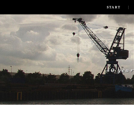
SKIP TO CONLANDSCAPET
MENU
START
40 yea