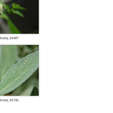
­c­o­ny­_01687
­c­o­ny­_01742