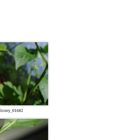
­c­o­ny­_01682