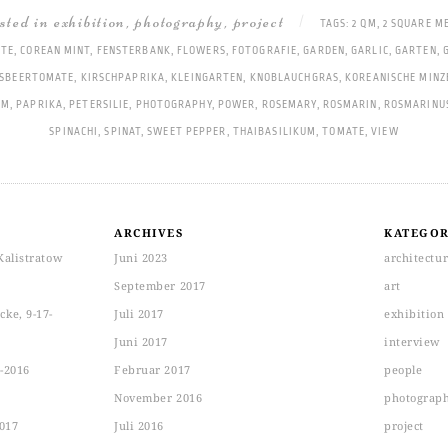
osted in
exhibition
,
photography
,
project
|
TAGS:
2 QM
,
2 SQUARE M
ÜTE
,
COREAN MINT
,
FENSTERBANK
,
FLOWERS
,
FOTOGRAFIE
,
GARDEN
,
GARLIC
,
GARTEN
,
ISBEERTOMATE
,
KIRSCHPAPRIKA
,
KLEINGARTEN
,
KNOBLAUCHGRAS
,
KOREANISCHE MINZ
UM
,
PAPRIKA
,
PETERSILIE
,
PHOTOGRAPHY
,
POWER
,
ROSEMARY
,
ROSMARIN
,
ROSMARINUS
SPINACHI
,
SPINAT
,
SWEET PEPPER
,
THAIBASILIKUM
,
TOMATE
,
VIEW
ARCHIVES
KATEGOR
Kalistratow
Juni 2023
architectu
September 2017
art
ke, 9-17-
Juli 2017
exhibition
Juni 2017
interview
-2016
Februar 2017
people
November 2016
photograp
2017
Juli 2016
project