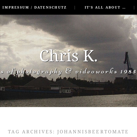
IMPRESSUM / DATENSCHUTZ
IT’S ALL ABOUT …
Chris K.
rs of photography & videoworks 1985
TAG ARCHIVES:
JOHANNISBEERTOMATE