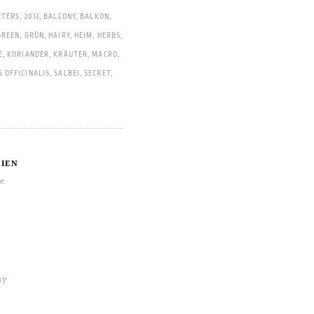
ETERS
,
2013
,
BALCONY
,
BALKON
,
GREEN
,
GRÜN
,
HAIRY
,
HEIM
,
HERBS
,
E
,
KORIANDER
,
KRÄUTER
,
MACRO
,
 OFFICINALIS
,
SALBEI
,
SECRET
,
IEN
re
hy