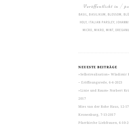
Veröffentlicht in / p
BASIL
,
BASILIKUM
,
BLOSSOM
,
BL
HOLY
,
ITALIAN PARSLEY
,
JOHANN
MICRO
,
MIKRO
,
MINT
,
OREGAN
NEUESTE BEITRÄGE
»Selbstrealisation« Wladimir 
‒ Eröffnungsrede, 6-4-2023
»Linie und Raum« Norbert Kric
2017
Mies van der Rohe Haus, 12-17
Kronenburg, 7-13-2017
Pfarrkirche Liebfrauen, 6-10-