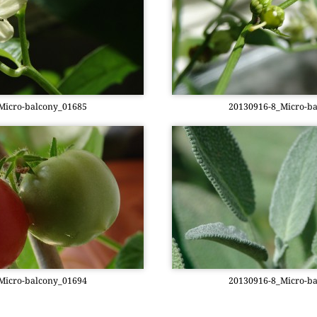
­cro-bal­c­o­ny­_01685
20130916-8_Mi­cro-bal
­cro-bal­c­o­ny­_01694
20130916-8_Mi­cro-bal