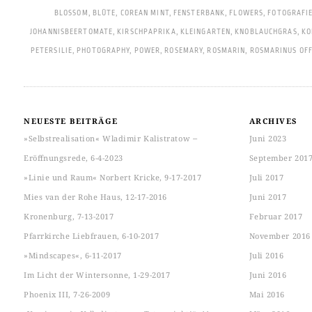
BLOSSOM
,
BLÜTE
,
COREAN MINT
,
FENSTERBANK
,
FLOWERS
,
FOTOGRAFI
JOHANNISBEERTOMATE
,
KIRSCHPAPRIKA
,
KLEINGARTEN
,
KNOBLAUCHGRAS
,
KO
PETERSILIE
,
PHOTOGRAPHY
,
POWER
,
ROSEMARY
,
ROSMARIN
,
ROSMARINUS OFF
NEUESTE BEITRÄGE
ARCHIVES
»Selbstrealisation« Wladimir Kalistratow ‒
Juni 2023
Eröffnungsrede, 6-4-2023
September 201
»Linie und Raum« Norbert Kricke, 9-17-2017
Juli 2017
Mies van der Rohe Haus, 12-17-2016
Juni 2017
Kronenburg, 7-13-2017
Februar 2017
Pfarrkirche Liebfrauen, 6-10-2017
November 2016
»Mindscapes«, 6-11-2017
Juli 2016
Im Licht der Wintersonne, 1-29-2017
Juni 2016
Phoenix III, 7-26-2009
Mai 2016