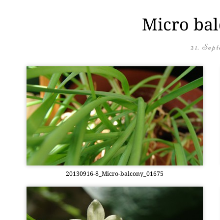
Micro bal
21. Sep
20130916-8_Mi­cro-bal­c­o­ny­_01675