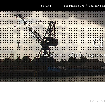
SKIP TO CONLANDSCAPET
MENU
START
IMPRESSUM / DATENSC
Ch
40 years of photogra
TAG A