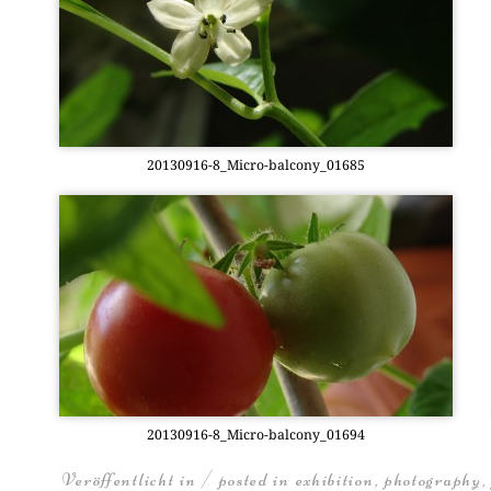
20130916-8_Mi­cro-bal­c­o­ny­_01685
20130916-8_Mi­cro-bal­c­o­ny­_01694
Veröffentlicht in / posted in
exhibition
,
photography