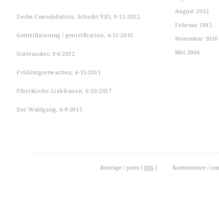
August 2012
Zeche Consolidation, Schacht VIII, 9-11-2012
Februar 2011
Gentrifizierung / gentrification, 4-12-2015
November 2010
Mai 2004
Gottesacker, 9-4-2012
Frühlingserwachen, 4-13-2011
Pfarrkirche Liebfrauen, 6-10-2017
Der Waldgang, 6-9-2015
Beiträge / posts (
RSS
)
|
Kommentare / co