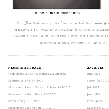
20130902_OB_Gasometer_00566
Veröffentlicht in / posted in
art
,
exhibition
,
photogr
BEGEGNUNG
,
BIG AIR PACKAGE
,
CHRISTO
,
EINDRÜCKE
,
FOTOGRAFIE
,
GALERI
INNENHÜLLE
,
INSTALLATION
,
JEAN-CLAUDE
,
KUNSTAUSSTELLUNG
,
KÜNSTLER
OBERHAUSEN
,
OBERHSN.
,
PHÄNOMENE
,
SOUNDKULISSE
,
NEUESTE BEITRÄGE
ARCHIVES
»Selbstrealisation« Wladimir Kalistratow ‒
Juni 2023
Eröffnungsrede, 6-4-2023
September 201
»Linie und Raum« Norbert Kricke, 9-17-2017
Juli 2017
Mies van der Rohe Haus, 12-17-2016
Juni 2017
Kronenburg, 7-13-2017
Februar 2017
Pfarrkirche Liebfrauen, 6-10-2017
November 2016