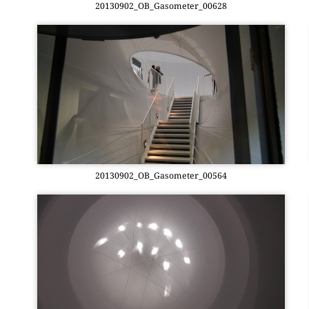
20130902_OB_Gasometer_00628
20130902_OB_Gasometer_00564