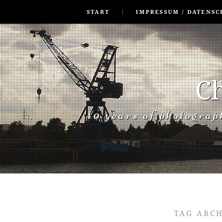
SKIP TO CONLANDSCAPET
MENU
START
IMPRESSUM / DATENSC
Ch
40 years of photogra
TAG ARC