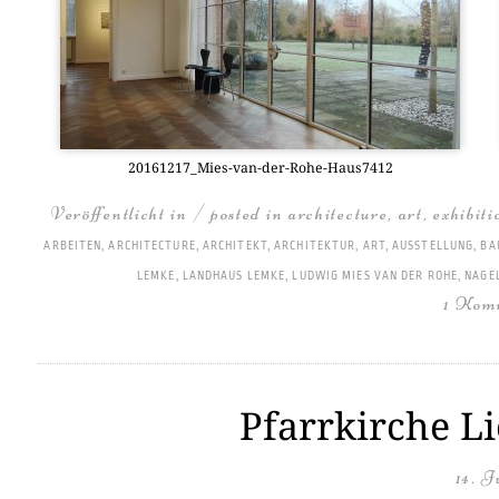
20161217_­Mies-van-der-Rohe-Haus7412
Veröffentlicht in / posted in
architecture
,
art
,
exhibiti
ARBEITEN
,
ARCHITECTURE
,
ARCHITEKT
,
ARCHITEKTUR
,
ART
,
AUSSTELLUNG
,
BA
LEMKE
,
LANDHAUS LEMKE
,
LUDWIG MIES VAN DER ROHE
,
NAGE
1 Kom
Pfarrkirche L
14. J