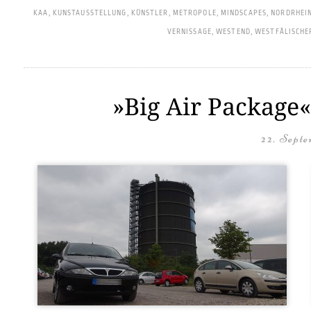
KAA
,
KUNSTAUSSTELLUNG
,
KÜNSTLER
,
METROPOLE
,
MINDSCAPES
,
NORDRHEI
VERNISSAGE
,
WESTEND
,
WESTFÄLISCHE
»Big Air Package«
22. Septe