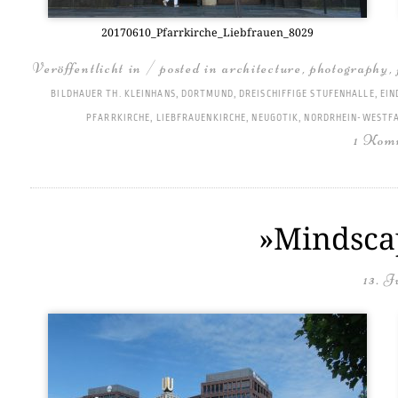
20170610_Pfarrkirche_Liebfrauen_8029
Veröffentlicht in / posted in
architecture
,
photography
,
BILDHAUER TH. KLEINHANS
,
DORTMUND
,
DREISCHIFFIGE STUFENHALLE
,
EIN
PFARRKIRCHE
,
LIEBFRAUENKIRCHE
,
NEUGOTIK
,
NORDRHEIN-WESTF
1 Kom
»Mindscap
13. J