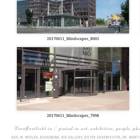
20170611_Mindscapes_8005
20170611_Mindscapes_7998
Veröffentlicht in / posted in
art
,
exhibition
,
people
,
ph
AXEL M. MOSLER
,
BEGEGNUNG
,
BIG GALLERY
,
DIETER ZIEGENFEUTER
,
DR. MARTI