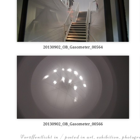
20130902_OB_Gasometer_00564
20130902_OB_Gasometer_00566
Veröffentlicht in / posted in
art
,
exhibition
,
photogr