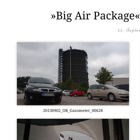
»Big Air Package«
22. Septe
20130902_OB_Gasometer_00628