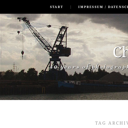
SKIP TO CONLANDSCAPET
MENU
START
IMPRESSUM / DATENSC
Ch
40 years of photogra
TAG ARCHI