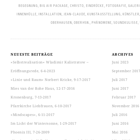
BEGEGNUNG
,
BIG AIR PACKAGE
,
CHRISTO
,
EINDRÜCKE
,
FOTOGRAFIE
,
GALERI
INNENHÜLLE
,
INSTALLATION
,
JEAN-CLAUDE
,
KUNSTAUSSTELLUNG
,
KÜNSTLER
OBERHAUSEN
,
OBERHSN.
,
PHÄNOMENE
,
SOUNDKULISSE
,
NEUESTE BEITRÄGE
ARCHIVES
»Selbstrealisation« Wladimir Kalistratow ‒
Juni 2023
Eröffnungsrede, 6-4-2023
September 201
»Linie und Raum« Norbert Kricke, 9-17-2017
Juli 2017
Mies van der Rohe Haus, 12-17-2016
Juni 2017
Kronenburg, 7-13-2017
Februar 2017
Pfarrkirche Liebfrauen, 6-10-2017
November 2016
»Mindscapes«, 6-11-2017
Juli 2016
Im Licht der Wintersonne, 1-29-2017
Juni 2016
Phoenix III, 7-26-2009
Mai 2016