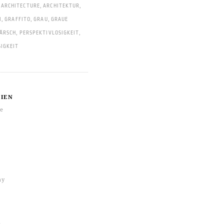
,
ARCHITECTURE
,
ARCHITEKTUR
,
I
,
GRAFFITO
,
GRAU
,
GRAUE
ÄRSCH
,
PERSPEKTIVLOSIGKEIT
,
IGKEIT
IEN
re
hy
k