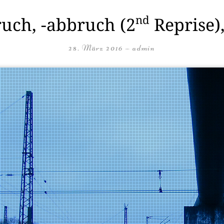
nd
uch, -abbruch (2
Reprise),
28. März 2016
—
admin