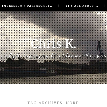
IMPRESSUM / DATENSCHUTZ
IT’S ALL ABOUT …
Chris K.
rs of photography & videoworks 1985
TAG ARCHIVES:
NORD