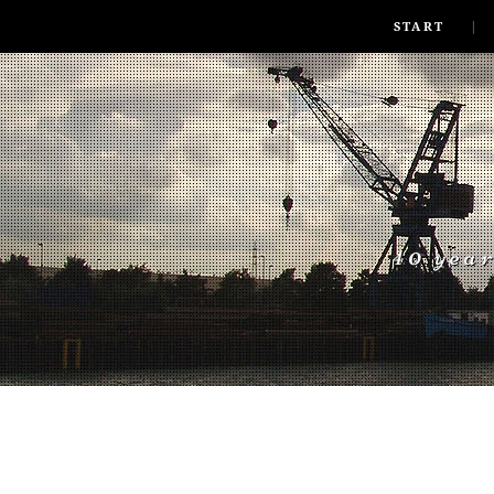
SKIP TO CONLANDSCAPET
MENU
START
40 yea