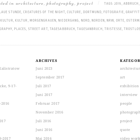
sted in
architecture
,
photography
,
project
|
TAGS:
2015
,
ABBRUCH
LAUE STUNDE
,
CREATURES OF THE NIGHT
,
CULTURE
,
DORTMUND
,
FOTOGRAFIE
,
GRAFFIT
EKULTUR
,
KULTUR
,
MORGENGRAUEN
,
NIEDERGANG
,
NORD
,
NORDEN
,
NRW
,
ORTE
,
OSTERM
GRAPHY
,
PLACES
,
STREET ART
,
TAGESABBRUCH
,
TAGESANBRUCH
,
TRISTESSE
,
TROSTLOS
ARCHIVES
KATEGOR
Kalistratow
Juni 2023
architectu
September 2017
art
ke, 9-17-
Juli 2017
exhibition
Juni 2017
interview
-2016
Februar 2017
people
November 2016
photograp
2017
Juli 2016
project
Juni 2016
quote
9-2017
Mai 2016
video wor