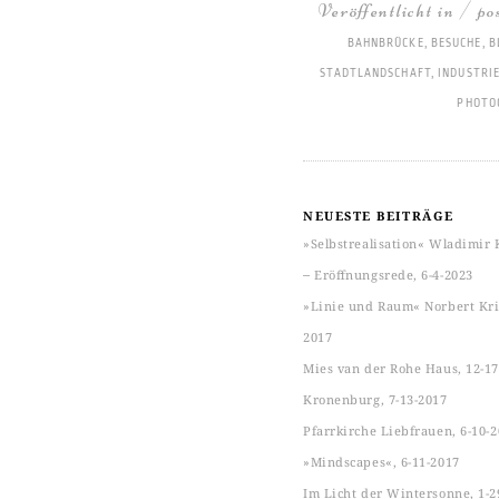
Veröffentlicht in / po
BAHNBRÜCKE
,
BESUCHE
,
B
STADTLANDSCHAFT
,
INDUSTRI
PHOTO
NEUESTE BEITRÄGE
»Selbstrealisation« Wladimir 
‒ Eröffnungsrede, 6-4-2023
»Linie und Raum« Norbert Kric
2017
Mies van der Rohe Haus, 12-17
Kronenburg, 7-13-2017
Pfarrkirche Liebfrauen, 6-10-
»Mindscapes«, 6-11-2017
Im Licht der Wintersonne, 1-2