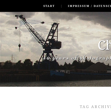
SKIP TO CONLANDSCAPET
MENU
START
IMPRESSUM / DATENSC
Ch
40 years of photogra
TAG ARCHIV