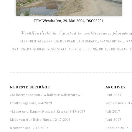
FFM West­ha­fen, 29. Mai 2004, DSC03291
Veröffentlicht in / posted in
architecture
,
photogra
ELEKTRIZITÄTSWERK
,
ENERGY PLANT
,
FOTOGRAFIE
,
FRANKFURT/M.
,
FRA
KRAFTWERK
,
NEUBAU
,
NEUGESTALTUNG
,
NEW BUILDING
,
ORTE
,
PHOTOGRAPHY
NEUESTE BEITRÄGE
ARCHIVES
»Selbstrealisation« Wladimir Kalistratow ‒
Juni 2023
Eröffnungsrede, 6-4-2023
September 201
»Linie und Raum« Norbert Kricke, 9-17-2017
Juli 2017
Mies van der Rohe Haus, 12-17-2016
Juni 2017
Kronenburg, 7-13-2017
Februar 2017