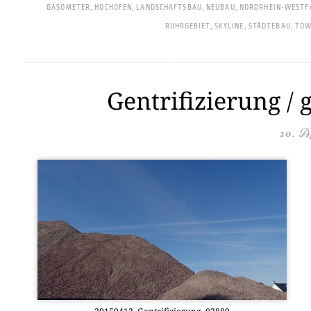
GASOMETER
,
HOCHOFEN
,
LANDSCHAFTSBAU
,
NEUBAU
,
NORDRHEIN-WESTF
RUHRGEBIET
,
SKYLINE
,
STÄDTEBAU
,
TOW
Gentrifizierung / 
20. A