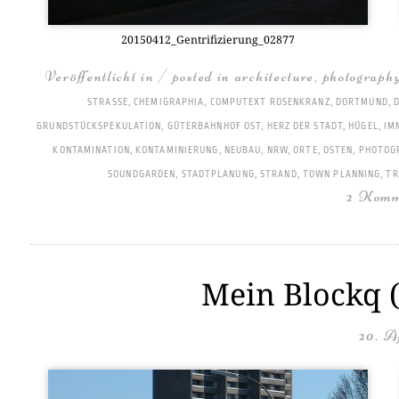
20150412_Gentrifizierung_02877
Veröffentlicht in / posted in
architecture
,
photograph
STRASSE
,
CHEMIGRAPHIA
,
COMPUTEXT ROSENKRANZ
,
DORTMUND
,
GRUNDSTÜCKSPEKULATION
,
GÜTERBAHNHOF OST
,
HERZ DER STADT
,
HÜGEL
,
IM
KONTAMINATION
,
KONTAMINIERUNG
,
NEUBAU
,
NRW
,
ORTE
,
OSTEN
,
PHOTOG
SOUNDGARDEN
,
STADTPLANUNG
,
STRAND
,
TOWN PLANNING
,
TR
2 Komm
Mein Blockq (
20. A