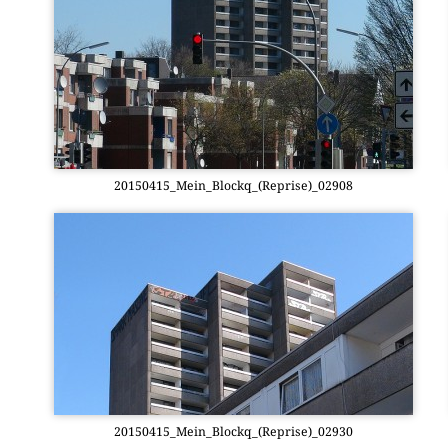
20150415_Mein_Blockq_(Reprise)_02908
20150415_Mein_Blockq_(Reprise)_02930