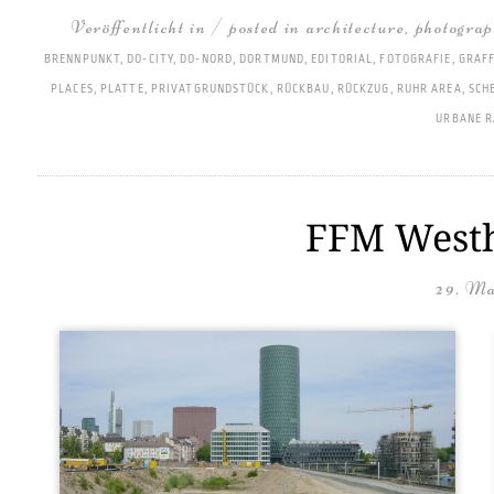
Veröffentlicht in / posted in
architecture
,
photogra
BRENNPUNKT
,
DO-CITY
,
DO-NORD
,
DORTMUND
,
EDITORIAL
,
FOTOGRAFIE
,
GRAFF
PLACES
,
PLATTE
,
PRIVATGRUNDSTÜCK
,
RÜCKBAU
,
RÜCKZUG
,
RUHR AREA
,
SCH
URBANE 
FFM Westh
29. Ma