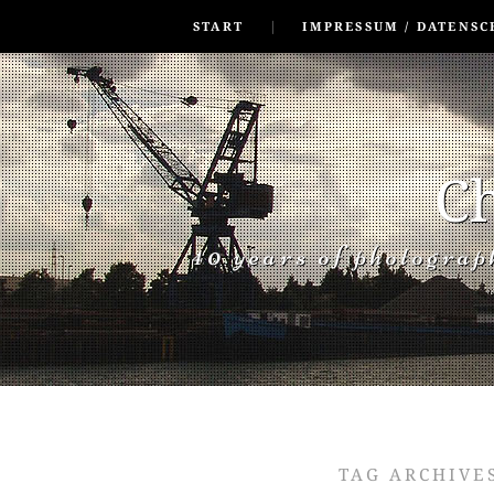
SKIP TO CONLANDSCAPET
MENU
START
IMPRESSUM / DATENSC
Ch
40 years of photogra
TAG ARCHIVE