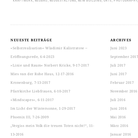
KRAFTWERK
,
NEUBAU
,
NEUGESTALTUNG
,
NEW BUILDING
,
ORTE
,
PHOTOGRAPHY
NEUESTE BEITRÄGE
ARCHIVES
»Selbstrealisation« Wladimir Kalistratow ‒
Juni 2023
Eröffnungsrede, 6-4-2023
September 201
»Linie und Raum« Norbert Kricke, 9-17-2017
Juli 2017
Mies van der Rohe Haus, 12-17-2016
Juni 2017
Kronenburg, 7-13-2017
Februar 2017
Pfarrkirche Liebfrauen, 6-10-2017
November 2016
»Mindscapes«, 6-11-2017
Juli 2016
Im Licht der Wintersonne, 1-29-2017
Juni 2016
Phoenix III, 7-26-2009
Mai 2016
„Vergiss mein Volk die treuen Toten nicht!“, 11-
März 2016
13-2016
Januar 2016