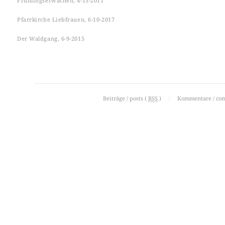
Frühlingserwachen, 4-13-2011
Pfarrkirche Liebfrauen, 6-10-2017
Der Waldgang, 6-9-2015
Beiträge / posts (
RSS
)
|
Kommentare / co