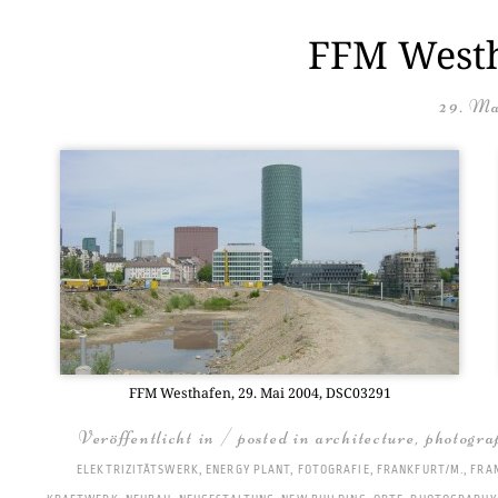
FFM Westh
29. Ma
FFM West­ha­fen, 29. Mai 2004, DSC03291
Veröffentlicht in / posted in
architecture
,
photogra
ELEKTRIZITÄTSWERK
,
ENERGY PLANT
,
FOTOGRAFIE
,
FRANKFURT/M.
,
FRA