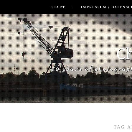
SKIP TO CONLANDSCAPET
MENU
START
IMPRESSUM / DATENSC
Ch
40 years of photogra
TAG A