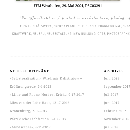
FFM West­ha­fen, 29. Mai 2004, DSC03291
Veröffentlicht in / posted in
architecture
,
photogra
ELEKTRIZITÄTSWERK
,
ENERGY PLANT
,
FOTOGRAFIE
,
FRANKFURT/M.
,
FRA
KRAFTWERK
,
NEUBAU
,
NEUGESTALTUNG
,
NEW BUILDING
,
ORTE
,
PHOTOGRAPHY
NEUESTE BEITRÄGE
ARCHIVES
»Selbstrealisation« Wladimir Kalistratow ‒
Juni 2023
Eröffnungsrede, 6-4-2023
September 201
»Linie und Raum« Norbert Kricke, 9-17-2017
Juli 2017
Mies van der Rohe Haus, 12-17-2016
Juni 2017
Kronenburg, 7-13-2017
Februar 2017
Pfarrkirche Liebfrauen, 6-10-2017
November 2016
»Mindscapes«, 6-11-2017
Juli 2016