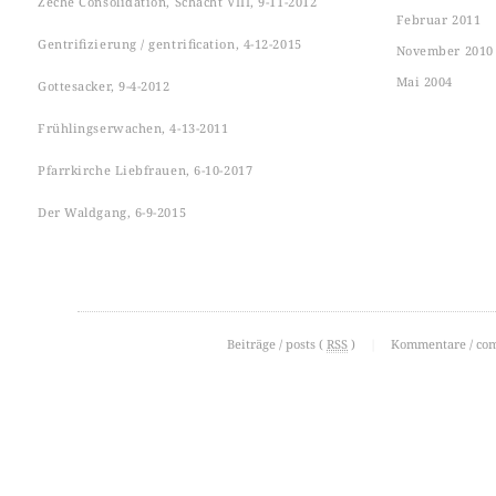
Zeche Consolidation, Schacht VIII, 9-11-2012
Februar 2011
Gentrifizierung / gentrification, 4-12-2015
November 2010
Mai 2004
Gottesacker, 9-4-2012
Frühlingserwachen, 4-13-2011
Pfarrkirche Liebfrauen, 6-10-2017
Der Waldgang, 6-9-2015
Beiträge / posts (
RSS
)
|
Kommentare / co