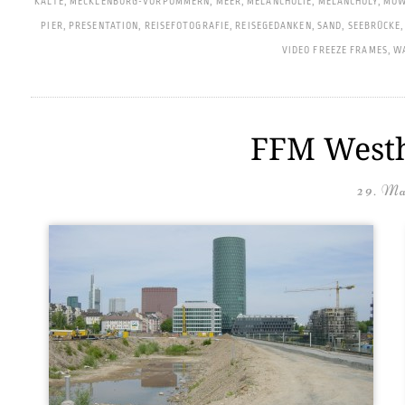
KÄLTE
,
MECKLENBURG-VORPOMMERN
,
MEER
,
MELANCHOLIE
,
MELANCHOLY
,
MÖW
PIER
,
PRESENTATION
,
REISEFOTOGRAFIE
,
REISEGEDANKEN
,
SAND
,
SEEBRÜCKE
VIDEO FREEZE FRAMES
,
W
FFM Westh
29. Ma