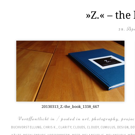
»Z.« – the
28. Apr
20130313_Z.-the_book_1338_667
Veröffentlicht in / posted in
art
,
photography
,
projec
BUCHVORSTELLUNG
,
CHRIS K.
,
CLARITY
,
CLOUDS
,
CLOUDY
,
CUMULUS
,
DESIGN
,
DO