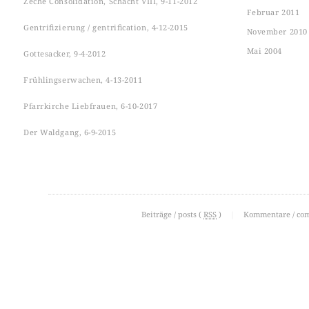
Zeche Consolidation, Schacht VIII, 9-11-2012
Februar 2011
Gentrifizierung / gentrification, 4-12-2015
November 2010
Mai 2004
Gottesacker, 9-4-2012
Frühlingserwachen, 4-13-2011
Pfarrkirche Liebfrauen, 6-10-2017
Der Waldgang, 6-9-2015
Beiträge / posts (
RSS
)
|
Kommentare / co