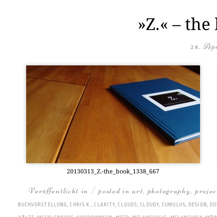
»Z.« – the
28. Apr
20130313_Z.-the_book_1338_667
Veröffentlicht in / posted in
art
,
photography
,
projec
BUCHVORSTELLUNG
,
CHRIS K.
,
CLARITY
,
CLOUDS
,
CLOUDY
,
CUMULUS
,
DESIGN
,
DO