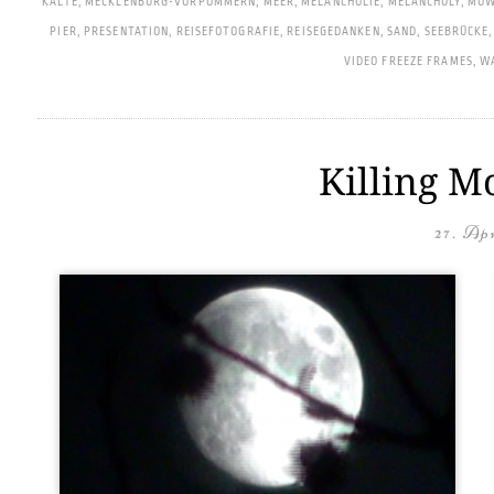
KÄLTE
,
MECKLENBURG-VORPOMMERN
,
MEER
,
MELANCHOLIE
,
MELANCHOLY
,
MÖW
PIER
,
PRESENTATION
,
REISEFOTOGRAFIE
,
REISEGEDANKEN
,
SAND
,
SEEBRÜCKE
VIDEO FREEZE FRAMES
,
W
Killing M
27. Apr