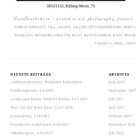
20121125_Kil­ling-Moon_75
Veröffentlicht in / posted in
art
,
photography
,
project
,
DUNKLE JAHRESZEIT
,
FALL
,
GALERIE
,
GALLERY
,
GÖTTERDÄMMERUNG
,
HEAVY 
MOONLIGHT
,
NACHDENKLICHKEITEN
,
NACHT
,
NACHTGEDANKEN
,
NIGHT
,
NOVEM
THOUGHTS
,
TREES
,
TREET
NEUESTE BEITRÄGE
ARCHIVES
»Selbstrealisation« Wladimir Kalistratow ‒
Juni 2023
Eröffnungsrede, 6-4-2023
September 201
»Linie und Raum« Norbert Kricke, 9-17-2017
Juli 2017
Mies van der Rohe Haus, 12-17-2016
Juni 2017
Kronenburg, 7-13-2017
Februar 2017
Pfarrkirche Liebfrauen, 6-10-2017
November 2016
»Mindscapes«, 6-11-2017
Juli 2016