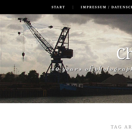
SKIP TO CONLANDSCAPET
MENU
START
IMPRESSUM / DATENSC
Ch
40 years of photogra
TAG A