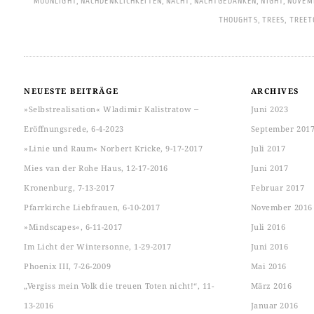
MOONLIGHT
,
NACHDENKLICHKEITEN
,
NACHT
,
NACHTGEDANKEN
,
NIGHT
,
NOVEM
THOUGHTS
,
TREES
,
TREET
NEUESTE BEITRÄGE
ARCHIVES
»Selbstrealisation« Wladimir Kalistratow ‒
Juni 2023
Eröffnungsrede, 6-4-2023
September 201
»Linie und Raum« Norbert Kricke, 9-17-2017
Juli 2017
Mies van der Rohe Haus, 12-17-2016
Juni 2017
Kronenburg, 7-13-2017
Februar 2017
Pfarrkirche Liebfrauen, 6-10-2017
November 2016
»Mindscapes«, 6-11-2017
Juli 2016
Im Licht der Wintersonne, 1-29-2017
Juni 2016
Phoenix III, 7-26-2009
Mai 2016
„Vergiss mein Volk die treuen Toten nicht!“, 11-
März 2016
13-2016
Januar 2016