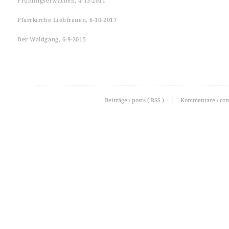
Frühlingserwachen, 4-13-2011
Pfarrkirche Liebfrauen, 6-10-2017
Der Waldgang, 6-9-2015
Beiträge / posts (
RSS
)
|
Kommentare / co