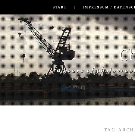
SKIP TO CONLANDSCAPET
MENU
START
IMPRESSUM / DATENSC
Ch
40 years of photogra
TAG ARCH