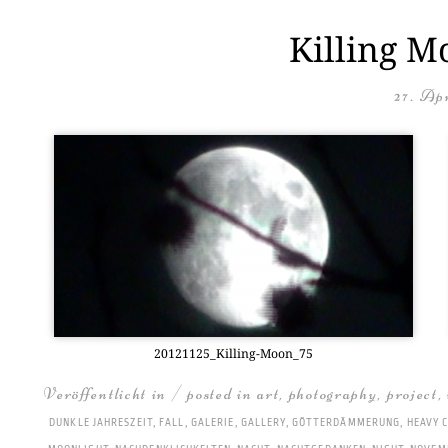
Killing M
27. Apr
20121125_Kil­ling-Moon_75
Veröffentlicht in / posted in
art
,
photography
,
project
,
DUNKLE JAHRESZEIT
,
FALL
,
GALERIE
,
GALLERY
,
GÖTTERDÄMMERUNG
,
HEAVY 