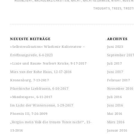
MOONLIGHT
,
NACHDENKLICHKEITEN
,
NACHT
,
NACHTGEDANKEN
,
NIGHT
,
NOVEM
THOUGHTS
,
TREES
,
TREET
NEUESTE BEITRÄGE
ARCHIVES
»Selbstrealisation« Wladimir Kalistratow ‒
Juni 2023
Eröffnungsrede, 6-4-2023
September 201
»Linie und Raum« Norbert Kricke, 9-17-2017
Juli 2017
Mies van der Rohe Haus, 12-17-2016
Juni 2017
Kronenburg, 7-13-2017
Februar 2017
Pfarrkirche Liebfrauen, 6-10-2017
November 2016
»Mindscapes«, 6-11-2017
Juli 2016
Im Licht der Wintersonne, 1-29-2017
Juni 2016
Phoenix III, 7-26-2009
Mai 2016
„Vergiss mein Volk die treuen Toten nicht!“, 11-
März 2016
13-2016
Januar 2016