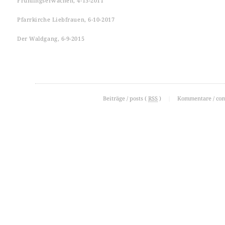
Frühlingserwachen, 4-13-2011
Pfarrkirche Liebfrauen, 6-10-2017
Der Waldgang, 6-9-2015
Beiträge / posts (
RSS
)
|
Kommentare / co