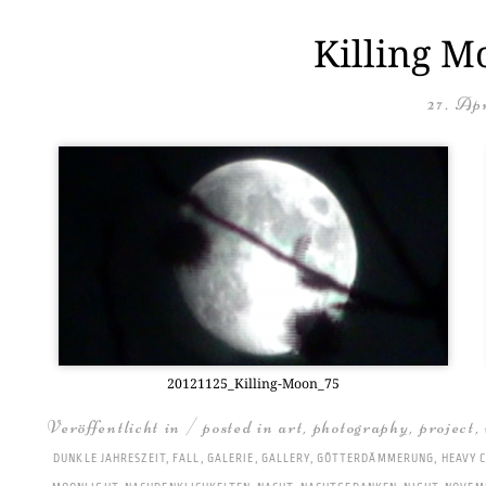
Killing M
27. Apr
20121125_Kil­ling-Moon_75
Veröffentlicht in / posted in
art
,
photography
,
project
,
DUNKLE JAHRESZEIT
,
FALL
,
GALERIE
,
GALLERY
,
GÖTTERDÄMMERUNG
,
HEAVY 