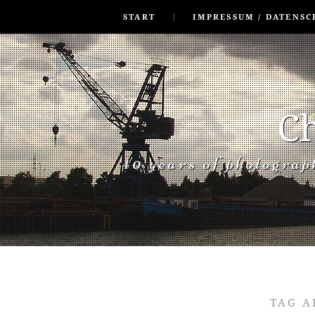
SKIP TO CONLANDSCAPET
MENU
START
IMPRESSUM / DATENSC
Ch
40 years of photogra
TAG A